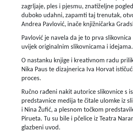
zagrljaje, ples i pjesmu, znatiželjne pogled
duboko udahni, zapamti taj trenutak, otvo
Andrea Pavlović, inače knjižničarka Gradske
Pavlović je navela da je to prva slikovnica
uvijek originalnim slikovnicama i idejama.
O nastanku knjige i kreativnom radu prili
Nika Paus te dizajnerica Iva Horvat ističuć
proces.
Ručno rađeni nakit autorice slikovnice s 
predstavnice medija te čitale ulomke iz sli
i Nina Žufić, a plesnom točkom predstavile
Pirueta. Tu su bile i pčelice iz Teatra Nar
glazbeni uvod.