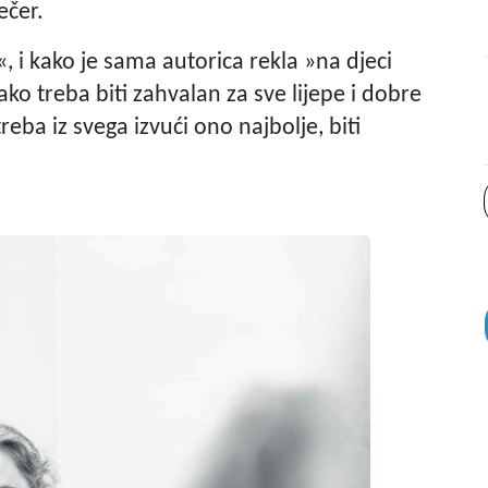
ečer.
, i kako je sama autorica rekla »na djeci
ko treba biti zahvalan za sve lijepe i dobre
 treba iz svega izvući ono najbolje, biti