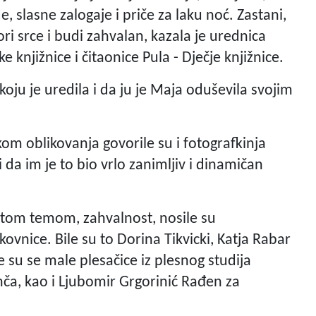
e, slasne zalogaje i priče za laku noć. Zastani,
ri srce i budi zahvalan, kazala je urednica
 knjižnice i čitaonice Pula - Dječje knjižnice.
 koju je uredila i da ju je Maja oduševila svojim
kom oblikovanja govorile su i fotografkinja
i da im je to bio vrlo zanimljiv i dinamičan
istom temom, zahvalnost, nosile su
kovnice. Bile su to Dorina Tikvicki, Katja Rabar
 su se male plesačice iz plesnog studija
anča, kao i Ljubomir Grgorinić Rađen za