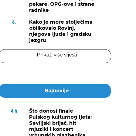
pekare, OPG-ove i strane
radnike
Kako je more stoljećima
6.
oblikovalo Rovinj,
njegove ljude i gradsku
jezgru
Prikaži više vijesti
Najnovije
Što donosi finale
4
h
Pulskog kulturnog ljeta:
Seviljski brijač, hit
mjuzikl i koncert
vrhunskih glazbenika