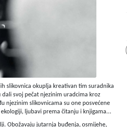
jih slikovnica okuplja kreativan tim suradnika
u dali svoj pečat njezinim uradcima kroz
đu njezinim slikovnicama su one posvećene
kologiji, ljubavi prema čitanju i knjigama...
elji. Obožavaju jutarnja buđenja, osmijehe,