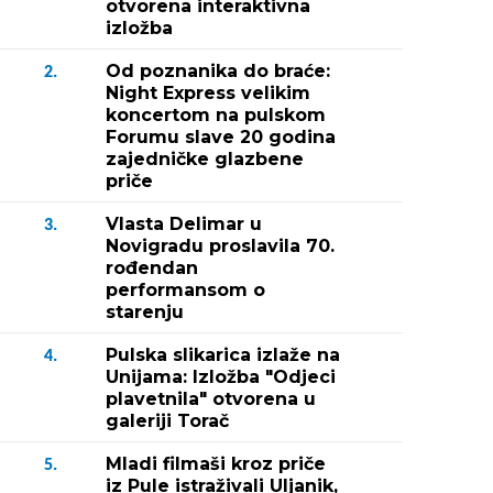
otvorena interaktivna
izložba
Od poznanika do braće:
2.
Night Express velikim
koncertom na pulskom
Forumu slave 20 godina
zajedničke glazbene
priče
Vlasta Delimar u
3.
Novigradu proslavila 70.
rođendan
performansom o
starenju
Pulska slikarica izlaže na
4.
Unijama: Izložba "Odjeci
plavetnila" otvorena u
galeriji Torač
Mladi filmaši kroz priče
5.
iz Pule istraživali Uljanik,