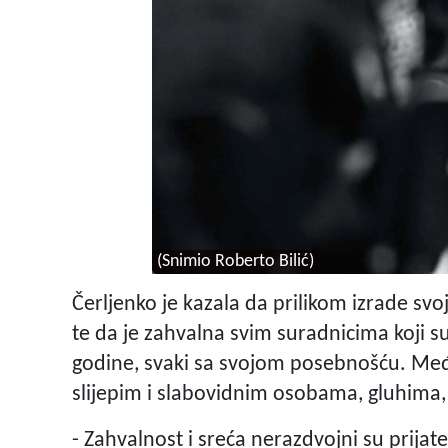
(Snimio Roberto Bilić)
Čerljenko je kazala da prilikom izrade svo
te da je zahvalna svim suradnicima koji s
godine, svaki sa svojom posebnošću. Me
slijepim i slabovidnim osobama, gluhima, e
- Zahvalnost i sreća nerazdvojni su prijat