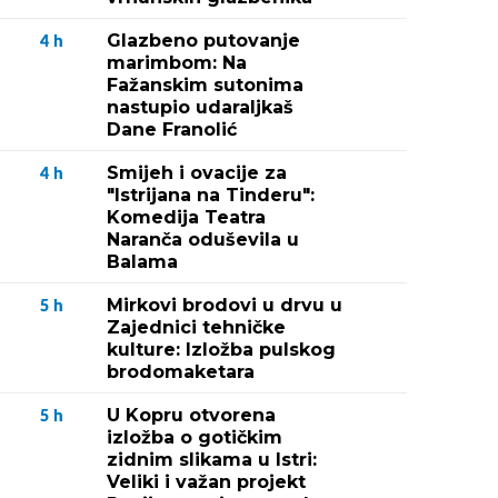
Glazbeno putovanje
4
h
marimbom: Na
Fažanskim sutonima
nastupio udaraljkaš
Dane Franolić
Smijeh i ovacije za
4
h
"Istrijana na Tinderu":
Komedija Teatra
Naranča oduševila u
Balama
Mirkovi brodovi u drvu u
5
h
Zajednici tehničke
kulture: Izložba pulskog
brodomaketara
U Kopru otvorena
5
h
izložba o gotičkim
zidnim slikama u Istri:
Veliki i važan projekt