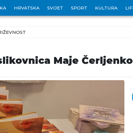
IKA
HRVATSKA
SVIJET
SPORT
KULTURA
LI
JIŽEVNOST
 slikovnica Maje Čerljen