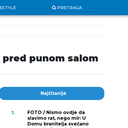
FESTYLE
PRETRAGA
ko pred punom salom
Najčitanije
FOTO / Nismo ovdje da
1.
slavimo rat, nego mir: U
Domu branitelja svečano