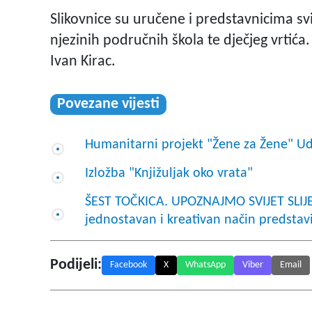
Slikovnice su uručene i predstavnicima sv
njezinih područnih škola te dječjeg vrtića
Ivan Kirac.
Povezane vijesti
Humanitarni projekt "Žene za Žene" U
Izložba "Knjižuljak oko vrata"
ŠEST TOČKICA. UPOZNAJMO SVIJET SLIJE
jednostavan i kreativan način predstavi
Podijeli:
Facebook
X
WhatsApp
Viber
Email