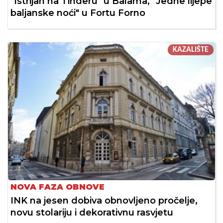
"Istrijan na Tinderu" u Balama, "Jedne lijepe
baljanske noći" u Fortu Forno
KAZALIŠTE
NOVA FAZA OBNOVE
INK na jesen dobiva obnovljeno pročelje,
novu stolariju i dekorativnu rasvjetu