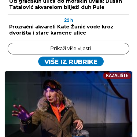
Od gradskih ulica do morskih uvala: Dušan
Tatalović akvarelom bilježi duh Pule
21
h
Prozračni akvareli Kate Žunić vode kroz
dvorišta i stare kamene ulice
Prikaži više vijesti
VIŠE IZ RUBRIKE
KAZALIŠTE