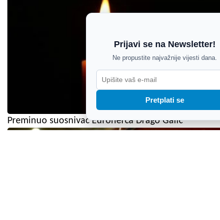
Prijavi se na Newsletter!
Ne propustite najvažnije vijesti dana.
Pretplati se
Preminuo suosnivač Euroherca Drago Galić