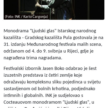
(Foto: INK / Karlo Čargonja)
Monodrama "Ljudski glas" Istarskog narodnog
kazališta - Gradskog kazališta Pula gostovala je na
31. izdanju Međunarodnog festivala malih scena,
održanom od 4. do 9. svibnja u Rijeci, gdje je
nagrađena trima nagradama.
Festivalski izbornik Jasen Boko odabrao je šest
izuzetnih predstava iz četiri zemlje koje
odražavaju kompleksnu sliku pojedinca u svijetu
sastavljenom od bolnih krhotina, podjednako
intimnih i globalnih. INK je sudjelovao s
Cocteauovom monodramom "Ljudski glas", u