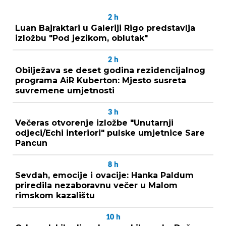
2
h
Luan Bajraktari u Galeriji Rigo predstavlja
izložbu "Pod jezikom, oblutak"
2
h
Obilježava se deset godina rezidencijalnog
programa AiR Kuberton: Mjesto susreta
suvremene umjetnosti
3
h
Večeras otvorenje izložbe "Unutarnji
odjeci/Echi interiori" pulske umjetnice Sare
Pancun
8
h
Sevdah, emocije i ovacije: Hanka Paldum
priredila nezaboravnu večer u Malom
rimskom kazalištu
10
h