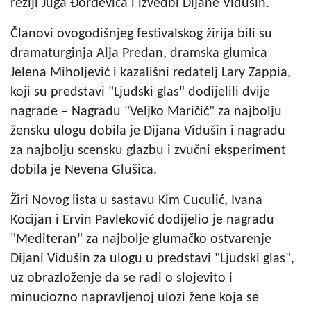
režiji Juga Đorđevića i izvedbi Dijane Vidušin.
Članovi ovogodišnjeg festivalskog žirija bili su
dramaturginja Alja Predan, dramska glumica
Jelena Miholjević i kazališni redatelj Lary Zappia,
koji su predstavi "Ljudski glas" dodijelili dvije
nagrade – Nagradu "Veljko Maričić" za najbolju
žensku ulogu dobila je Dijana Vidušin i nagradu
za najbolju scensku glazbu i zvučni eksperiment
dobila je Nevena Glušica.
Žiri Novog lista u sastavu Kim Cuculić, Ivana
Kocijan i Ervin Pavleković dodijelio je nagradu
"Mediteran" za najbolje glumačko ostvarenje
Dijani Vidušin za ulogu u predstavi "Ljudski glas",
uz obrazloženje da se radi o slojevito i
minuciozno napravljenoj ulozi žene koja se