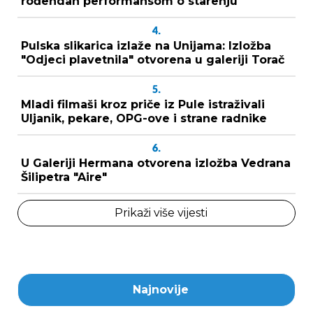
rođendan performansom o starenju
4.
Pulska slikarica izlaže na Unijama: Izložba
"Odjeci plavetnila" otvorena u galeriji Torač
5.
Mladi filmaši kroz priče iz Pule istraživali
Uljanik, pekare, OPG-ove i strane radnike
6.
U Galeriji Hermana otvorena izložba Vedrana
Šilipetra "Aire"
Prikaži više vijesti
Najnovije