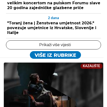
velikim koncertom na pulskom Forumu slave
20 godina zajedničke glazbene priče
2
dana
"Toranj žena | Ženstvena umjetnost 2026."
povezuje umjetnice iz Hrvatske, Slovenije i
Italije
Prikaži više vijesti
VIŠE IZ RUBRIKE
KAZALIŠTE