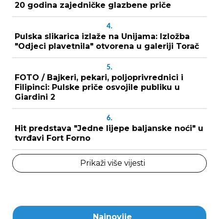
20 godina zajedničke glazbene priče
4.
Pulska slikarica izlaže na Unijama: Izložba
"Odjeci plavetnila" otvorena u galeriji Torač
5.
FOTO / Bajkeri, pekari, poljoprivrednici i
Filipinci: Pulske priče osvojile publiku u
Giardini 2
6.
Hit predstava "Jedne lijepe baljanske noći" u
tvrđavi Fort Forno
Prikaži više vijesti
Najnovije