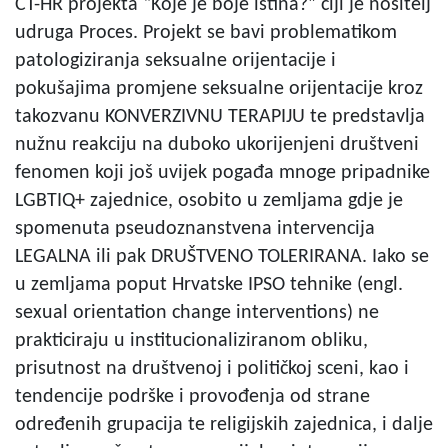
CT-HR projekta “Koje je boje istina?” čiji je nositelj
udruga Proces. Projekt se bavi problematikom
patologiziranja seksualne orijentacije i
pokušajima promjene seksualne orijentacije kroz
takozvanu KONVERZIVNU TERAPIJU te predstavlja
nužnu reakciju na duboko ukorijenjeni društveni
fenomen koji još uvijek pogađa mnoge pripadnike
LGBTIQ+ zajednice, osobito u zemljama gdje je
spomenuta pseudoznanstvena intervencija
LEGALNA ili pak DRUŠTVENO TOLERIRANA. Iako se
u zemljama poput Hrvatske IPSO tehnike (engl.
sexual orientation change interventions) ne
prakticiraju u institucionaliziranom obliku,
prisutnost na društvenoj i političkoj sceni, kao i
tendencije podrške i provođenja od strane
određenih grupacija te religijskih zajednica, i dalje