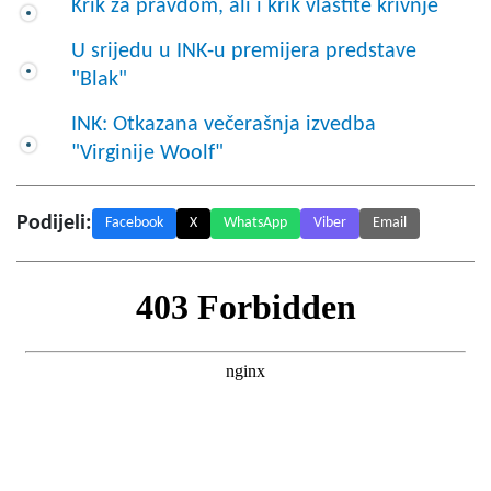
Krik za pravdom, ali i krik vlastite krivnje
U srijedu u INK-u premijera predstave
"Blak"
INK: Otkazana večerašnja izvedba
"Virginije Woolf"
Podijeli:
Facebook
X
WhatsApp
Viber
Email