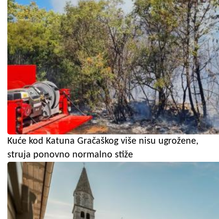
Kuće kod Katuna Gračaškog više nisu ugrožene,
struja ponovno normalno stiže