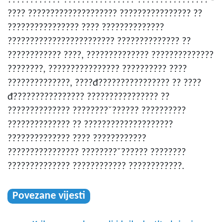
???? ???????????????????? ???????????????? ??
???????????????? ???? ??????????????
???????????????????????? ?????????????? ??
???????????? ????, ?????????????? ??????????????
????????, ???????????????? ?????????? ????
??????????????, ????đ???????????????? ?? ????
đ???????????????? ???????????????? ??
?????????????? ????????ˇ?????? ??????????
?????????????? ?? ????????????????????
?????????????? ???? ????????????
???????????????? ????????ˇ?????? ????????
?????????????? ???????????? ????????????.
Povezane vijesti