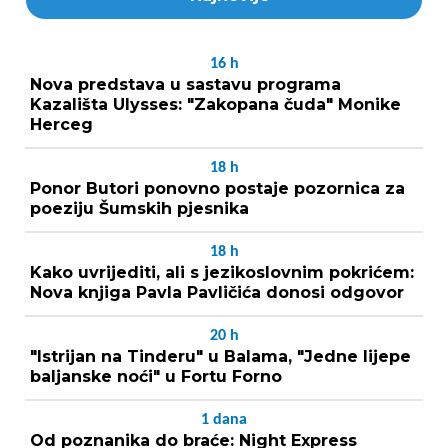
16
h
Nova predstava u sastavu programa
Kazališta Ulysses: "Zakopana čuda" Monike
Herceg
18
h
Ponor Butori ponovno postaje pozornica za
poeziju Šumskih pjesnika
18
h
Kako uvrijediti, ali s jezikoslovnim pokrićem:
Nova knjiga Pavla Pavličića donosi odgovor
20
h
"Istrijan na Tinderu" u Balama, "Jedne lijepe
baljanske noći" u Fortu Forno
1
dana
Od poznanika do braće: Night Express