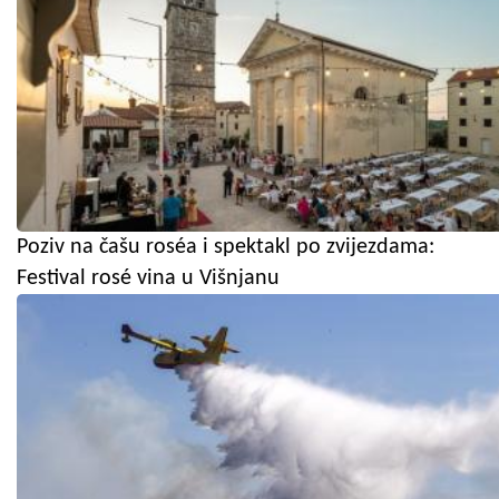
Poziv na čašu roséa i spektakl po zvijezdama:
Festival rosé vina u Višnjanu