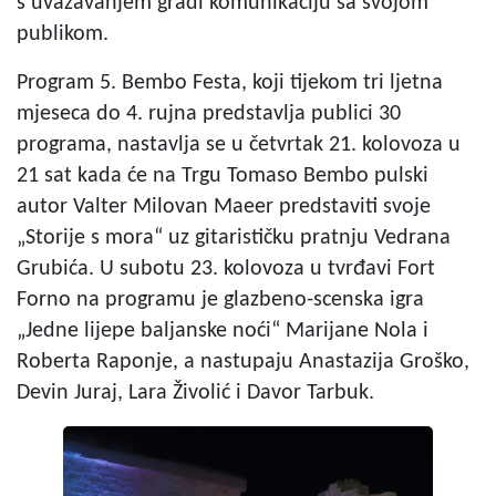
s uvažavanjem gradi komunikaciju sa svojom
publikom.
Program 5. Bembo Festa, koji tijekom tri ljetna
mjeseca do 4. rujna predstavlja publici 30
programa, nastavlja se u četvrtak 21. kolovoza u
21 sat kada će na Trgu Tomaso Bembo pulski
autor Valter Milovan Maeer predstaviti svoje
„Storije s mora“ uz gitarističku pratnju Vedrana
Grubića. U subotu 23. kolovoza u tvrđavi Fort
Forno na programu je glazbeno-scenska igra
„Jedne lijepe baljanske noći“ Marijane Nola i
Roberta Raponje, a nastupaju Anastazija Groško,
Devin Juraj, Lara Živolić i Davor Tarbuk.