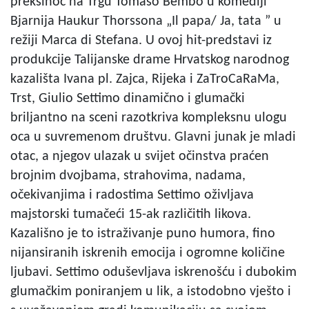
preksinoć na Trgu Tomaso Bembo u komediji
Bjarnija Haukur Thorssona „Il papa/ Ja, tata ” u
režiji Marca di Stefana. U ovoj hit-predstavi iz
produkcije Talijanske drame Hrvatskog narodnog
kazališta Ivana pl. Zajca, Rijeka i ZaTroCaRaMa,
Trst, Giulio Settimo dinamično i glumački
briljantno na sceni razotkriva kompleksnu ulogu
oca u suvremenom društvu. Glavni junak je mladi
otac, a njegov ulazak u svijet očinstva praćen
brojnim dvojbama, strahovima, nadama,
očekivanjima i radostima Settimo oživljava
majstorski tumačeći 15-ak različitih likova.
Kazališno je to istraživanje puno humora, fino
nijansiranih iskrenih emocija i ogromne količine
ljubavi. Settimo oduševljava iskrenošću i dubokim
glumačkim poniranjem u lik, a istodobno vješto i