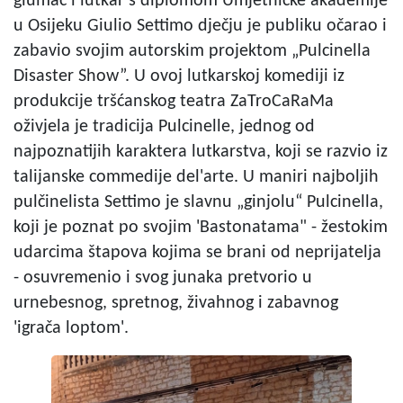
glumac i lutkar s diplomom Umjetničke akademije
u Osijeku Giulio Settimo dječju je publiku očarao i
zabavio svojim autorskim projektom „Pulcinella
Disaster Show”. U ovoj lutkarskoj komediji iz
produkcije tršćanskog teatra ZaTroCaRaMa
oživjela je tradicija Pulcinelle, jednog od
najpoznatijih karaktera lutkarstva, koji se razvio iz
talijanske commedije del'arte. U maniri najboljih
pulčinelista Settimo je slavnu „ginjolu“ Pulcinella,
koji je poznat po svojim 'Bastonatama" - žestokim
udarcima štapova kojima se brani od neprijatelja
- osuvremenio i svog junaka pretvorio u
urnebesnog, spretnog, živahnog i zabavnog
'igrača loptom'.