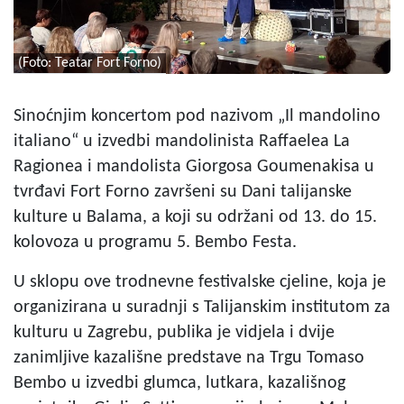
(Foto: Teatar Fort Forno)
Sinoćnjim koncertom pod nazivom „Il mandolino
italiano“ u izvedbi mandolinista Raffaelea La
Ragionea i mandolista Giorgosa Goumenakisa u
tvrđavi Fort Forno završeni su Dani talijanske
kulture u Balama, a koji su održani od 13. do 15.
kolovoza u programu 5. Bembo Festa.
U sklopu ove trodnevne festivalske cjeline, koja je
organizirana u suradnji s Talijanskim institutom za
kulturu u Zagrebu, publika je vidjela i dvije
zanimljive kazališne predstave na Trgu Tomaso
Bembo u izvedbi glumca, lutkara, kazališnog