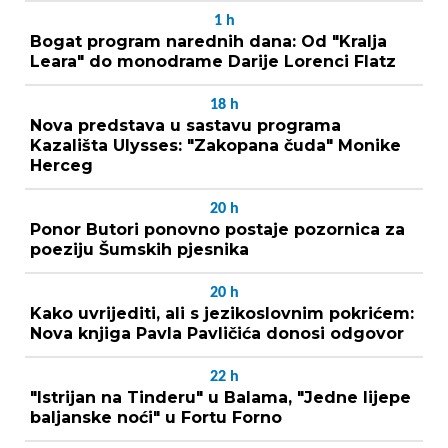
1
h
Bogat program narednih dana: Od "Kralja
Leara" do monodrame Darije Lorenci Flatz
18
h
Nova predstava u sastavu programa
Kazališta Ulysses: "Zakopana čuda" Monike
Herceg
20
h
Ponor Butori ponovno postaje pozornica za
poeziju Šumskih pjesnika
20
h
Kako uvrijediti, ali s jezikoslovnim pokrićem:
Nova knjiga Pavla Pavličića donosi odgovor
22
h
"Istrijan na Tinderu" u Balama, "Jedne lijepe
baljanske noći" u Fortu Forno