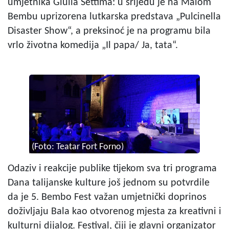
umjetnika Giulia Settima: u srijedu je na Malom
Bembu uprizorena lutkarska predstava „Pulcinella
Disaster Show“, a preksinoć je na programu bila
vrlo životna komedija „Il papa/ Ja, tata“.
(Foto: Teatar Fort Forno)
Odaziv i reakcije publike tijekom sva tri programa
Dana talijanske kulture još jednom su potvrdile
da je 5. Bembo Fest važan umjetnički doprinos
doživljaju Bala kao otvorenog mjesta za kreativni i
kulturni dijalog. Festival, čiji je glavni organizator