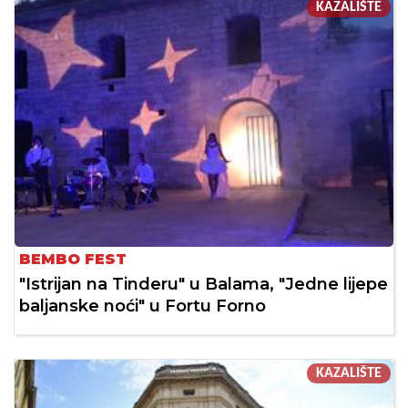
KAZALIŠTE
BEMBO FEST
"Istrijan na Tinderu" u Balama, "Jedne lijepe
baljanske noći" u Fortu Forno
KAZALIŠTE