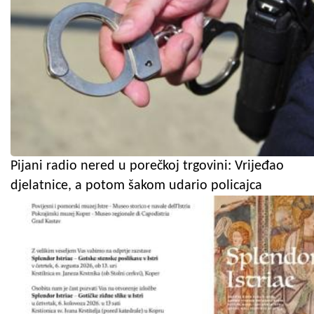
Pijani radio nered u porečkoj trgovini: Vrijeđao
djelatnice, a potom šakom udario policajca