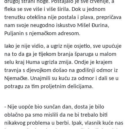
drugoj strani noge. Postajalo je sve crvenije, a
fleka se sve više i više širila. Dok u jednom
trenutku oteklina nije postala i plava, prepričava
nam svoje neugodno iskustvo Mišel Đurina,
Puljanin s njemačkom adresom.
Iako je nije vidio, a ugriz nije osjetio, sve upućuje
na to da ga je tijekom branja šparuga u malom
selu kraj Huma ugrizla zmija. Ondje je krajem
travnja s djevojkom došao na godišnji odmor iz
Njemačke. Unajmili su kuću za odmor i dali se u
potragu za tim proljetnim delicijama.
- Nije uopće bio sunčan dan, dosta je bilo
oblačno pa smo mislili da ne bi trebalo biti
nikakvog problema u berbi. Ipak, vlasnik kuće nas