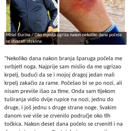
Mišel Đurina / Oko mjesta ugriza nakon nekoliko dana počela
se stvarati oteklina
"Nekoliko dana nakon branja šparuga počela me
svrbjeti noga. Najprije sam mislio da me ugrizao
krpelj, budući da se i mojoj dragoj jedan mali
krpelj zakačio za rame. Počešao bi se po nozi, ali
nisam previše išao za time. Onda sam tijekom
tuširanja vidio dvije rupice na nozi, jednu do
druge, i još jednu s druge strane noge. Svakim
danom sve više se crvenilo područje oko tih
točkica. Nakon deset dana počelo se crveniti i na