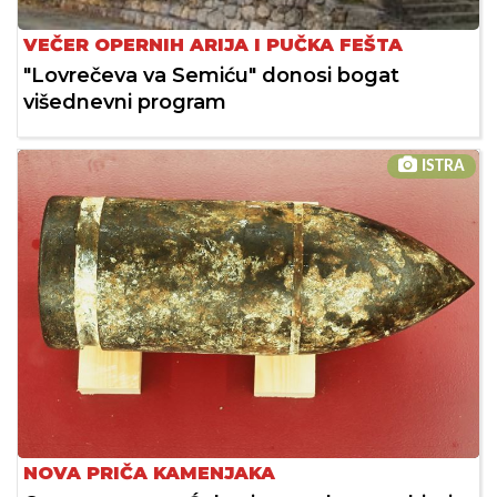
VEČER OPERNIH ARIJA I PUČKA FEŠTA
"Lovrečeva va Semiću" donosi bogat
višednevni program
ISTRA
NOVA PRIČA KAMENJAKA