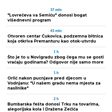
37
min
"Lovrečeva va Semiću" donosi bogat
višednevni program
43
min
Otvoren centar Ćukovica, podzemna bitnica
koja otkriva Premanturu kao otok-utvrdu
1
h
Što je to u Novigradu zbog čega mu se gosti
vraćaju godinama? Odgovor nije samo more
1
h
Orlić nakon pucnjave pred djecom u
Vodnjanu: "U našem gradu nema mjesta za
nasilnike"
2
h
Bumbarska fešta donosi Trku na tovarima,
alegorijska kola i Dražena Zečića