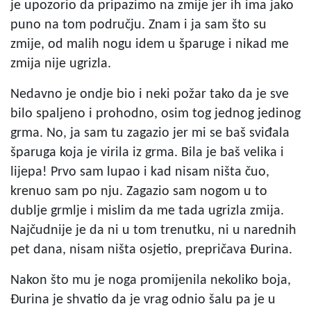
je upozorio da pripazimo na zmije jer ih ima jako
puno na tom području. Znam i ja sam što su
zmije, od malih nogu idem u šparuge i nikad me
zmija nije ugrizla.
Nedavno je ondje bio i neki požar tako da je sve
bilo spaljeno i prohodno, osim tog jednog jedinog
grma. No, ja sam tu zagazio jer mi se baš sviđala
šparuga koja je virila iz grma. Bila je baš velika i
lijepa! Prvo sam lupao i kad nisam ništa čuo,
krenuo sam po nju. Zagazio sam nogom u to
dublje grmlje i mislim da me tada ugrizla zmija.
Najčudnije je da ni u tom trenutku, ni u narednih
pet dana, nisam ništa osjetio, prepričava Đurina.
Nakon što mu je noga promijenila nekoliko boja,
Đurina je shvatio da je vrag odnio šalu pa je u