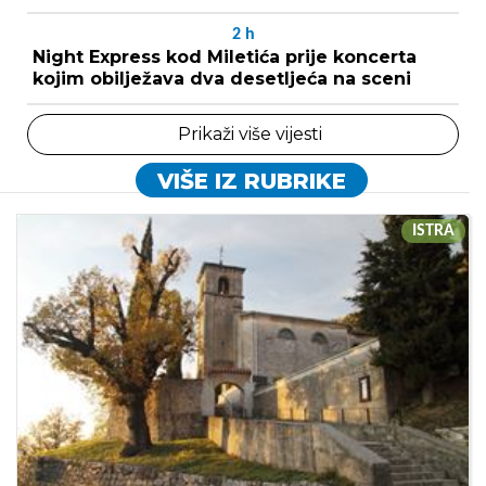
2
h
Night Express kod Miletića prije koncerta
kojim obilježava dva desetljeća na sceni
Prikaži više vijesti
VIŠE IZ RUBRIKE
ISTRA