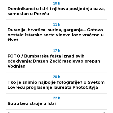
10
h
Dominikanci u Istri i njihova posljednja oaza,
samostan u Poreču
11
h
Duranija, hrvatica, surina, garganja... Gotovo
nestale istarske sorte vinove loze vraćene u
život
17
h
FOTO / Bumbarska fešta iznad svih
očekivanja: Dražen Zečić raspjevao prepun
Vodnjan
20
h
Tko je snimio najbolje fotografije? U Svetom
Lovreču proglašenje laureata PhotoCityja
22
h
Sutra bez struje u Istri