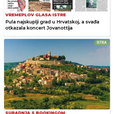
VREMEPLOV GLASA ISTRE
Pula najskuplji grad u Hrvatskoj, a svađa
otkazala koncert Jovanottija
ISTRA
SURADNJA S BOOKINGOM