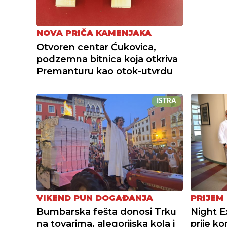
NOVA PRIČA KAMENJAKA
Otvoren centar Ćukovica,
podzemna bitnica koja otkriva
Premanturu kao otok-utvrdu
ISTRA
VIKEND PUN DOGAĐANJA
PRIJEM 
Bumbarska fešta donosi Trku
Night E
na tovarima, alegorijska kola i
prije ko