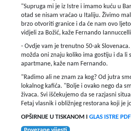
"Supruga mi je iz Istre i imamo kuću u Ba
otad se nisam vraćao u Italiju. Živimo mal
brzo otvoriti granice i da će nam ovo ljeto s
vidjeli za Božić, kaže Fernando Iannuccelli
- Ovdje vam je trenutno 50-ak Slovenaca. 
možda oni znaju koliko ima gostiju i da li 
apartmane, kaže nam Fernando.
"Radimo ali ne znam za kog? Od jutra sm
lokalnog kafića. "Bolje i ovako nego da sm
živaca. Svi iščekujemo da se razjasni situ
Fetaj vlasnik i obližnjeg restorana koji je 
OPŠIRNIJE U TISKANOM I
GLAS ISTRE PD
Povezane vijesti