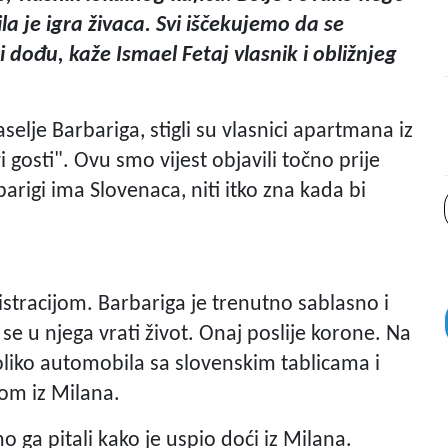
a je igra živaca. Svi iščekujemo da se
i dođu, kaže Ismael Fetaj vlasnik i obližnjeg
selje Barbariga, stigli su vlasnici apartmana iz
i gosti". Ovu smo vijest objavili točno prije
igi ima Slovenaca, niti itko zna kada bi
stracijom. Barbariga je trenutno sablasno i
e u njega vrati život. Onaj poslije korone. Na
oliko automobila sa slovenskim tablicama i
om iz Milana.
mo ga pitali kako je uspio doći iz Milana.