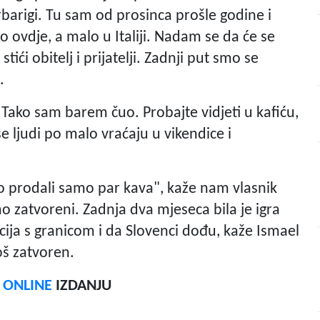
rbarigi. Tu sam od prosinca prošle godine i
o ovdje, a malo u Italiji. Nadam se da će se
tići obitelj i prijatelji. Zadnji put smo se
.
Tako sam barem čuo. Probajte vidjeti u kafiću,
se ljudi po malo vraćaju u vikendice i
o prodali samo par kava", kaže nam vlasnik
o zatvoreni. Zadnja dva mjeseca bila je igra
acija s granicom i da Slovenci dođu, kaže Ismael
još zatvoren.
F ONLINE
IZDANJU