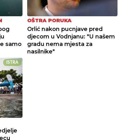
N
OŠTRA PORUKA
zbog
Orlić nakon pucnjave pred
ju
djecom u Vodnjanu: "U našem
je samo
gradu nema mjesta za
nasilnike"
ISTRA
edjelje
jecu