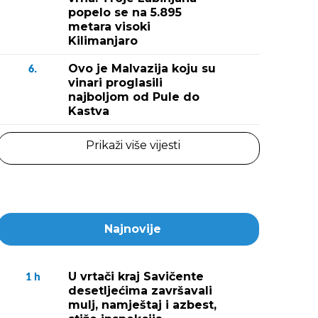
popelo se na 5.895
metara visoki
Kilimanjaro
Ovo je Malvazija koju su
6.
vinari proglasili
najboljom od Pule do
Kastva
Prikaži više vijesti
Najnovije
U vrtači kraj Savičente
1
h
desetljećima završavali
mulj, namještaj i azbest,