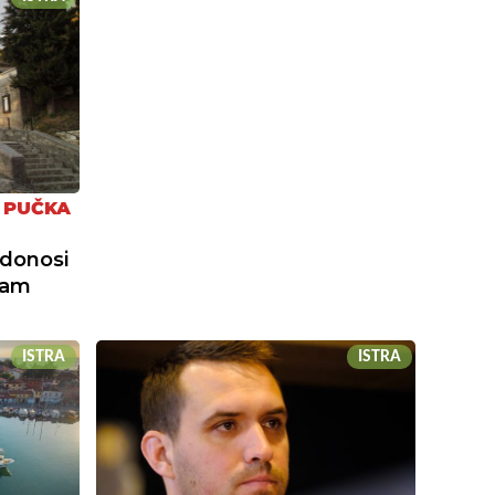
I PUČKA
 donosi
ram
ISTRA
ISTRA