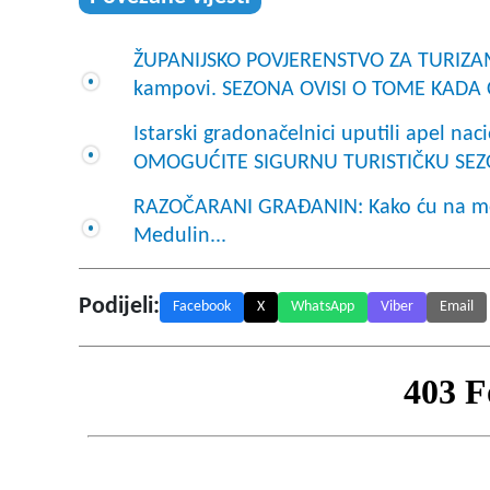
ŽUPANIJSKO POVJERENSTVO ZA TURIZAM O
kampovi. SEZONA OVISI O TOME KADA 
Istarski gradonačelnici uputili apel n
OMOGUĆITE SIGURNU TURISTIČKU SEZO
RAZOČARANI GRAĐANIN: Kako ću na more
Medulin...
Podijeli:
Facebook
X
WhatsApp
Viber
Email