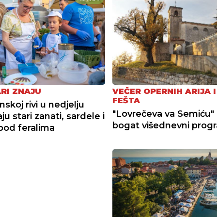
ARI ZNAJU
VEČER OPERNIH ARIJA 
FEŠTA
skoj rivi u nedjelju
"Lovrečeva va Semiću"
aju stari zanati, sardele i
bogat višednevni prog
 pod feralima