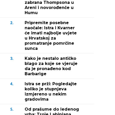
zabrana Thompsona u
Areni i novorođenče u
Humu
Pripremite posebne
2.
naočale: Istra i Kvarner
će imati najbolje uvjete
u Hrvatskoj za
promatranje pomrčine
sunca
Kako je nestalo antičko
3.
blago za koje se vjeruje
da je pronađeno kod
Barbarige
Istra se prži: Pogledajte
4.
koliko je stupnjeva
izmjereno u nekim
gradovima
Od prašume do ledenog
5.
vrha: Troje Labinjana