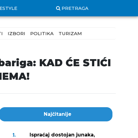
FESTYLE
PRETRAGA
I
IZBORI
POLITIKA
TURIZAM
ariga: KAD ĆE STIĆI
NEMA!
Najčitanije
Ispraćaj dostojan junaka,
1.