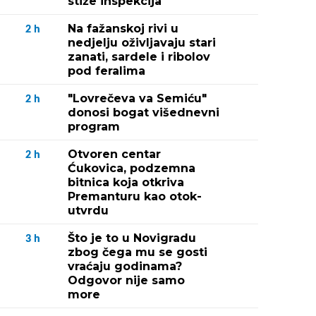
stiže inspekcija
Na fažanskoj rivi u
2
h
nedjelju oživljavaju stari
zanati, sardele i ribolov
pod feralima
"Lovrečeva va Semiću"
2
h
donosi bogat višednevni
program
Otvoren centar
2
h
Ćukovica, podzemna
bitnica koja otkriva
Premanturu kao otok-
utvrdu
Što je to u Novigradu
3
h
zbog čega mu se gosti
vraćaju godinama?
Odgovor nije samo
more