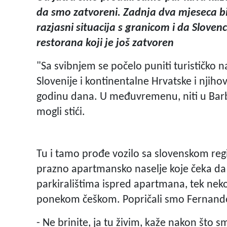
da smo zatvoreni. Zadnja dva mjeseca bil
razjasni situacija s granicom i da Slovenc
restorana koji je još zatvoren
"Sa svibnjem se počelo puniti turističko na
Slovenije i kontinentalne Hrvatske i njihov
godinu dana. U međuvremenu, niti u Barbar
mogli stići.
Tu i tamo prođe vozilo sa slovenskom regi
prazno apartmansko naselje koje čeka da s
parkiralištima ispred apartmana, tek nek
ponekom češkom. Popričali smo Fernand
- Ne brinite, ja tu živim, kaže nakon što s