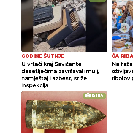
GODINE ŠUTNJE
ČA RIB
U vrtači kraj Savičente
Na fažan
desetljećima završavali mulj,
oživljav
namještaj i azbest, stiže
ribolov
inspekcija
ISTRA