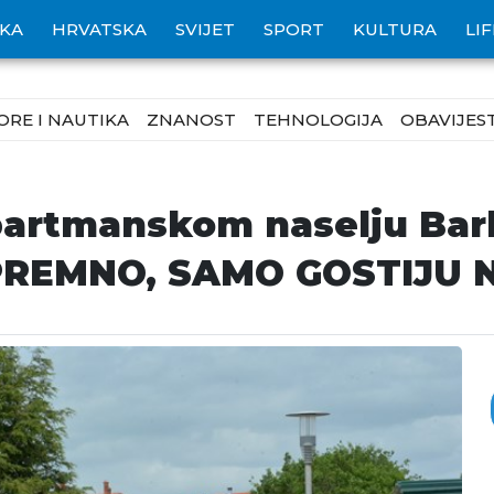
IKA
HRVATSKA
SVIJET
SPORT
KULTURA
LI
ORE I NAUTIKA
ZNANOST
TEHNOLOGIJA
OBAVIJEST
partmanskom naselju Barb
SPREMNO, SAMO GOSTIJU 