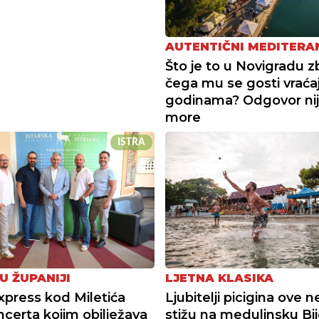
AUTENTIČNI MEDITERA
Što je to u Novigradu 
čega mu se gosti vraća
godinama? Odgovor ni
more
ISTRA
U ŽUPANIJI
LJETNA KLASIKA
xpress kod Miletića
Ljubitelji picigina ove n
ncerta kojim obilježava
stižu na medulinsku Bi