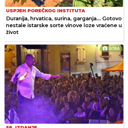
USPJEH POREČKOG INSTITUTA
Duranija, hrvatica, surina, garganja... Gotovo
nestale istarske sorte vinove loze vraćene u
život
ISTRA
58. IZDANJE