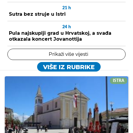
21
h
Sutra bez struje u Istri
24
h
Pula najskuplji grad u Hrvatskoj, a svađa
otkazala koncert Jovanottija
Prikaži više vijesti
VIŠE IZ RUBRIKE
ISTRA