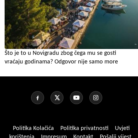
Što je to u Novigradu zbog čega mu se gosti
vraćaju godinama? Odgovor nije samo more
Politika Kolačića
Politika privatnosti
Uvjeti
korištenja
Impresum
Kontakt
Pošalji vijest