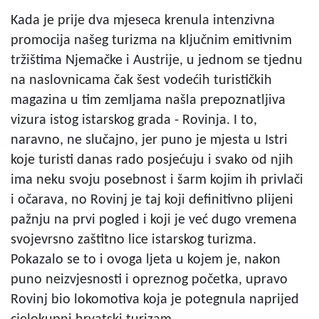
Kada je prije dva mjeseca krenula intenzivna
promocija našeg turizma na ključnim emitivnim
tržištima Njemačke i Austrije, u jednom se tjednu
na naslovnicama čak šest vodećih turističkih
magazina u tim zemljama našla prepoznatljiva
vizura istog istarskog grada - Rovinja. I to,
naravno, ne slučajno, jer puno je mjesta u Istri
koje turisti danas rado posjećuju i svako od njih
ima neku svoju posebnost i šarm kojim ih privlači
i očarava, no Rovinj je taj koji definitivno plijeni
pažnju na prvi pogled i koji je već dugo vremena
svojevrsno zaštitno lice istarskog turizma.
Pokazalo se to i ovoga ljeta u kojem je, nakon
puno neizvjesnosti i opreznog početka, upravo
Rovinj bio lokomotiva koja je potegnula naprijed