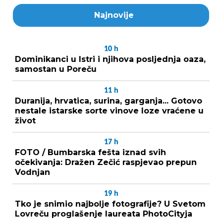
Najnovije
10
h
Dominikanci u Istri i njihova posljednja oaza,
samostan u Poreču
11
h
Duranija, hrvatica, surina, garganja... Gotovo
nestale istarske sorte vinove loze vraćene u
život
17
h
FOTO / Bumbarska fešta iznad svih
očekivanja: Dražen Zečić raspjevao prepun
Vodnjan
19
h
Tko je snimio najbolje fotografije? U Svetom
Lovreču proglašenje laureata PhotoCityja