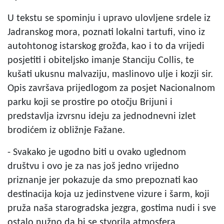
U tekstu se spominju i upravo ulovljene srdele iz
Jadranskog mora, poznati lokalni tartufi, vino iz
autohtonog istarskog grožđa, kao i to da vrijedi
posjetiti i obiteljsko imanje Stanciju Collis, te
kušati ukusnu malvaziju, maslinovo ulje i kozji sir.
Opis završava prijedlogom za posjet Nacionalnom
parku koji se prostire po otočju Brijuni i
predstavlja izvrsnu ideju za jednodnevni izlet
brodićem iz obližnje Fažane.
- Svakako je ugodno biti u ovako uglednom
društvu i ovo je za nas još jedno vrijedno
priznanje jer pokazuje da smo prepoznati kao
destinacija koja uz jedinstvene vizure i šarm, koji
pruža naša starogradska jezgra, gostima nudi i sve
ostalo nužno da bi se stvorila atmosfera