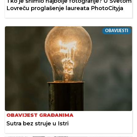
Tko je snimio najbolje fotografije? U Svetom
Lovreču proglašenje laureata PhotoCityja
OBAVIJESTI
OBAVIJEST GRAĐANIMA
Sutra bez struje u Istri