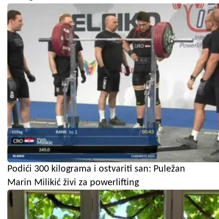
Podići 300 kilograma i ostvariti san: Puležan
Marin Milikić živi za powerlifting