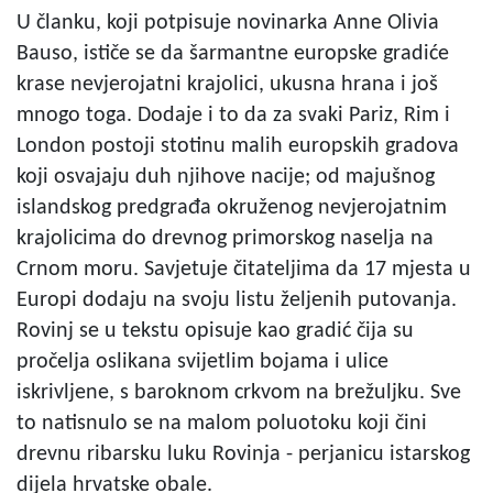
U članku, koji potpisuje novinarka Anne Olivia
Bauso, ističe se da šarmantne europske gradiće
krase nevjerojatni krajolici, ukusna hrana i još
mnogo toga. Dodaje i to da za svaki Pariz, Rim i
London postoji stotinu malih europskih gradova
koji osvajaju duh njihove nacije; od majušnog
islandskog predgrađa okruženog nevjerojatnim
krajolicima do drevnog primorskog naselja na
Crnom moru. Savjetuje čitateljima da 17 mjesta u
Europi dodaju na svoju listu željenih putovanja.
Rovinj se u tekstu opisuje kao gradić čija su
pročelja oslikana svijetlim bojama i ulice
iskrivljene, s baroknom crkvom na brežuljku. Sve
to natisnulo se na malom poluotoku koji čini
drevnu ribarsku luku Rovinja - perjanicu istarskog
dijela hrvatske obale.