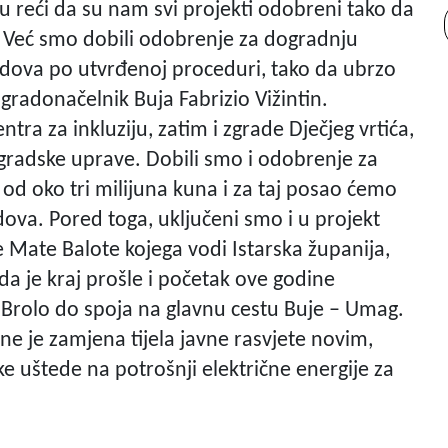
u reći da su nam svi projekti odobreni tako da
 Već smo dobili odobrenje za dogradnju
 radova po utvrđenoj proceduri, tako da ubrzo
radonačelnik Buja Fabrizio Vižintin.
a za inkluziju, zatim i zgrade Dječjeg vrtića,
 gradske uprave. Dobili smo i odobrenje za
 od oko tri milijuna kuna i za taj posao ćemo
dova. Pored toga, uključeni smo i u projekt
 Mate Balote kojega vodi Istarska županija,
da je kraj prošle i početak ove godine
ja Brolo do spoja na glavnu cestu Buje – Umag.
ne je zamjena tijela javne rasvjete novim,
like uštede na potrošnji električne energije za