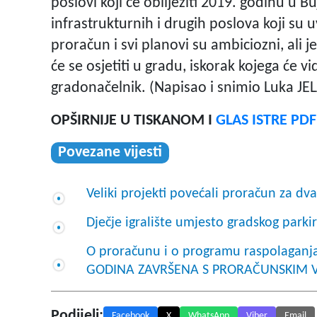
poslovi koji će obilježiti 2019. godinu u B
infrastrukturnih i drugih poslova koji su 
proračun i svi planovi su ambiciozni, ali 
će se osjetiti u gradu, iskorak kojega će vid
gradonačelnik. (Napisao i snimio Luka JE
OPŠIRNIJE U TISKANOM I
GLAS ISTRE PD
Povezane vijesti
Veliki projekti povećali proračun za dv
Dječje igralište umjesto gradskog parkir
O proračunu i o programu raspolaganj
GODINA ZAVRŠENA S PRORAČUNSKIM V
Podijeli:
Facebook
X
WhatsApp
Viber
Email