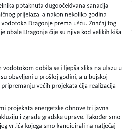
elnika potaknuta dugoočekivana sanacija
ničnog prijelaza, a nakon nekoliko godina
a vodotoka Dragonje prema ušću. Značaj tog
je obale Dragonje čije su njive kod velikih kiša
vodotokom dobila se i ljepša slika na ulazu u
 su obavljeni u prošloj godini, a u bujskoj
 pripremanju većih projekata čija realizacija
remi projekata energetske obnove tri javna
inkluziju i zgrade gradske uprave. Također smo
jeg vrtića kojega smo kandidirali na natječaj