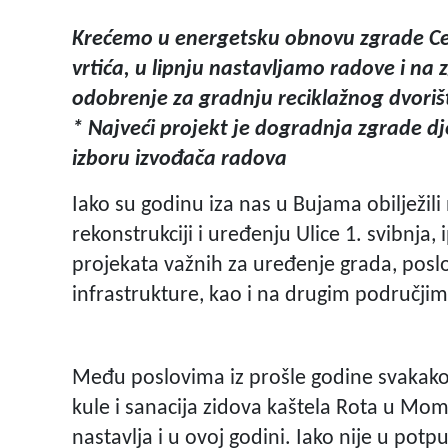
Krećemo u energetsku obnovu zgrade Cent
vrtića, u lipnju nastavljamo radove i na 
odobrenje za gradnju reciklažnog dvorišt
* Najveći projekt je dogradnja zgrade dj
izboru izvođača radova
Iako su godinu iza nas u Bujama obilježil
rekonstrukciji i uređenju Ulice 1. svibnja,
projekata važnih za uređenje grada, posl
infrastrukture, kao i na drugim područjim
Među poslovima iz prošle godine svakako
kule i sanacija zidova kaštela Rota u Mo
nastavlja i u ovoj godini. Iako nije u pot