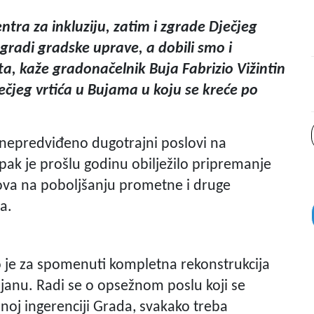
ra za inkluziju, zatim i zgrade Dječjeg
zgradi gradske uprave, a dobili smo i
a, kaže gradonačelnik Buja Fabrizio Vižintin
ečjeg vrtića u Bujama u koju se kreće po
i nepredviđeno dugotrajni poslovi na
 ipak je prošlu godinu obilježilo pripremanje
ova na poboljšanju prometne i druge
a.
 je za spomenuti kompletna rekonstrukcija
mjanu. Radi se o opsežnom poslu koji se
punoj ingerenciji Grada, svakako treba