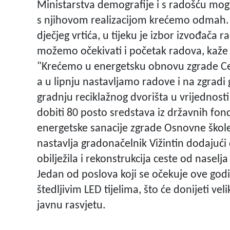
Ministarstva demografije i s radošću mog
s njihovom realizacijom krećemo odmah.
dječjeg vrtića, u tijeku je izbor izvođača
možemo očekivati i početak radova, kaže g
"Krećemo u energetsku obnovu zgrade Centr
a u lipnju nastavljamo radove i na zgradi
gradnju reciklažnog dvorišta u vrijednosti
dobiti 80 posto sredstava iz državnih fon
energetske sanacije zgrade Osnovne škole
nastavlja gradonačelnik Vižintin dodajući 
obilježila i rekonstrukcija ceste od nasel
Jedan od poslova koji se očekuje ove godi
štedljivim LED tijelima, što će donijeti ve
javnu rasvjetu.