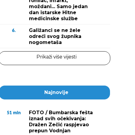
ronilac, infarkt,
moždani... Samo jedan
dan istarske Hitne
medicinske službe
Galižanci se ne žele
6.
odreći svog župnika
nogometaša
Prikaži više vijesti
Najnovije
FOTO / Bumbarska fešta
51
min
iznad svih očekivanja:
Dražen Zečić raspjevao
prepun Vodnjan