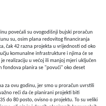
dinu povećali su ovogodišnji bujski proračun
čunu su, osim plana redovitog financiranja
a, čak 42 razna projekta u vrijednosti od oko
ručju komunalne infrastrukture i njima će se
e realizaciju u većoj ili manjoj mjeri uključen
gih fondova planira se "povući" oko deset
 za ovu godinu, jer smo u proračun uvrstili
 važno reći da će planirani projekti biti
35 do 80 posto, ovisno o projektu. To su veliki