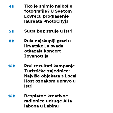
Tko je snimio najbolje
4
h
fotografije? U Svetom
Lovreču proglašenje
laureata PhotoCityja
Sutra bez struje u Istri
5
h
Pula najskuplji grad u
8
h
Hrvatskoj, a svađa
otkazala koncert
Jovanottija
Prvi rezultati kampanje
16
h
Turističke zajednice:
Najviše objekata s Local
Host oznakom upravo u
Istri
Besplatne kreativne
16
h
radionice udruge Alfa
labona u Labinu