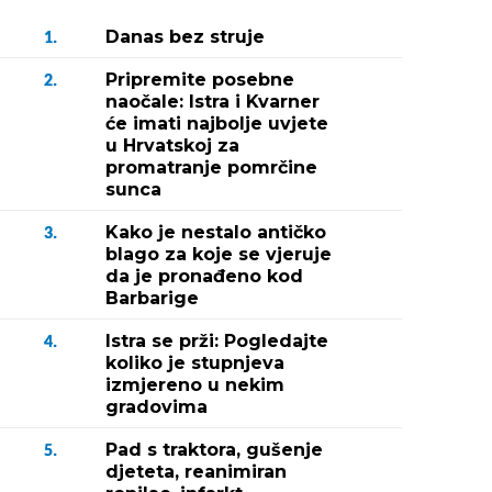
Danas bez struje
1.
Pripremite posebne
2.
naočale: Istra i Kvarner
će imati najbolje uvjete
u Hrvatskoj za
promatranje pomrčine
sunca
Kako je nestalo antičko
3.
blago za koje se vjeruje
da je pronađeno kod
Barbarige
Istra se prži: Pogledajte
4.
koliko je stupnjeva
izmjereno u nekim
gradovima
Pad s traktora, gušenje
5.
djeteta, reanimiran