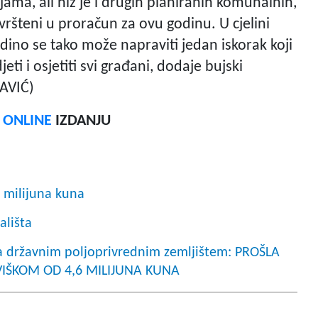
ujama, ali niz je i drugih planiranih komunalnih,
uvršteni u proračun za ovu godinu. U cjelini
jedino se tako može napraviti jedan iskorak koji
jeti i osjetiti svi građani, dodaje bujski
LAVIĆ)
F ONLINE
IZDANJU
a milijuna kuna
ališta
a državnim poljoprivrednim zemljištem: PROŠLA
IŠKOM OD 4,6 MILIJUNA KUNA