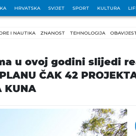
IKA
HRVATSKA
SVIJET
SPORT
KULTURA
LI
ORE I NAUTIKA
ZNANOST
TEHNOLOGIJA
OBAVIJEST
 u ovoj godini slijedi rea
 U PLANU ČAK 42 PROJEKT
A KUNA