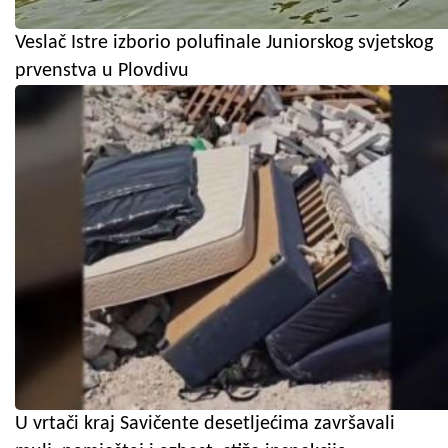
Veslač Istre izborio polufinale Juniorskog svjetskog
prvenstva u Plovdivu
U vrtači kraj Savičente desetljećima završavali