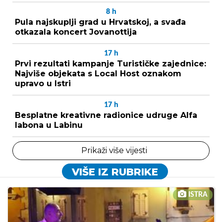
8
h
Pula najskuplji grad u Hrvatskoj, a svađa
otkazala koncert Jovanottija
17
h
Prvi rezultati kampanje Turističke zajednice:
Najviše objekata s Local Host oznakom
upravo u Istri
17
h
Besplatne kreativne radionice udruge Alfa
labona u Labinu
Prikaži više vijesti
VIŠE IZ RUBRIKE
ISTRA