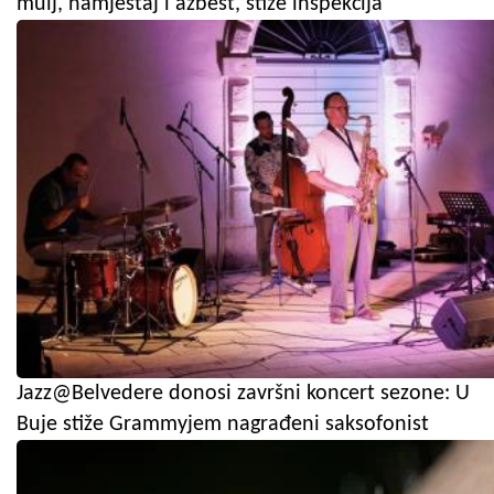
mulj, namještaj i azbest, stiže inspekcija
Jazz@Belvedere donosi završni koncert sezone: U
Buje stiže Grammyjem nagrađeni saksofonist