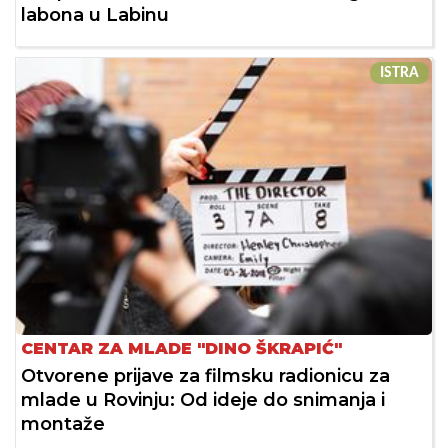
labona u Labinu
ISTRA
CENTAR ZA MLADE "DINO ŠKRAPIĆ"
Otvorene prijave za filmsku radionicu za
mlade u Rovinju: Od ideje do snimanja i
montaže