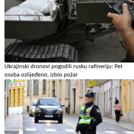
Ukrajinski dronovi pogodili rusku rafineriju: Pet
osoba ozlijeđeno, izbio požar