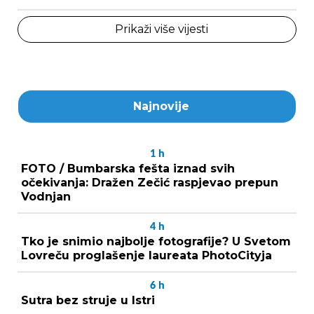
Prikaži više vijesti
Najnovije
1
h
FOTO / Bumbarska fešta iznad svih
očekivanja: Dražen Zečić raspjevao prepun
Vodnjan
4
h
Tko je snimio najbolje fotografije? U Svetom
Lovreču proglašenje laureata PhotoCityja
6
h
Sutra bez struje u Istri