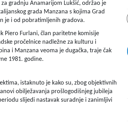
ta za gradnju Anamarijom Lukšić, održao je
 talijanskog grada Manzana s kojima Grad
an je i od pobratimljenih gradova.
 Piero Furlani, član paritetne komisije
dske pročelnice nadležne za kulturu i
abina i Manzana veoma je dugačka, traje čak
vne 1981. godine.
ktima, istaknuto je kako su, zbog objektivnih
anovi obilježavanja prošlogodišnjeg jubileja
riodu slijedi nastavak suradnje i zanimljivi