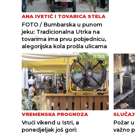
ANA IVETIĆ I TOVARICA STELA
FOTO / Bumbarska u punom
jeku: Tradicionalna Utrka na
tovarima ima prvu pobjednicu,
alegorijska kola prošla ulicama
ISTRA
VREMENSKA PROGNOZA
SLUČAJ
Vrući vikend u Istri, a
Požar u
ponedjeljak još gori:
važno pi