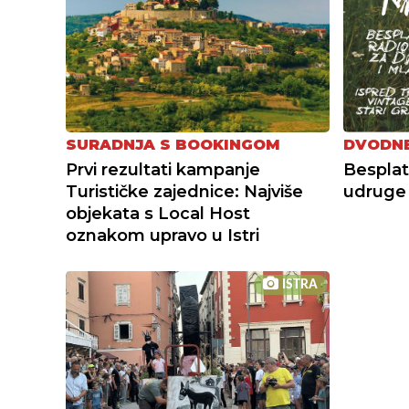
SURADNJA S BOOKINGOM
DVODN
Prvi rezultati kampanje
Besplat
Turističke zajednice: Najviše
udruge 
objekata s Local Host
oznakom upravo u Istri
ISTRA