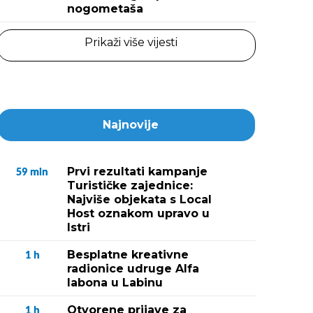
nogometaša
Prikaži više vijesti
Najnovije
Prvi rezultati kampanje
59
min
Turističke zajednice:
Najviše objekata s Local
Host oznakom upravo u
Istri
Besplatne kreativne
1
h
radionice udruge Alfa
labona u Labinu
Otvorene prijave za
1
h