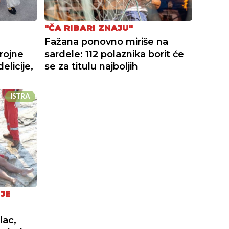
"ČA RIBARI ZNAJU"
Fažana ponovno miriše na
rojne
sardele: 112 polaznika borit će
elicije,
se za titulu najboljih
ISTRA
JE
lac,