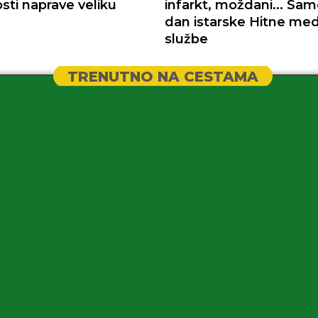
sti naprave veliku
infarkt, moždani... Sa
dan istarske Hitne med
službe
TRENUTNO NA CESTAMA