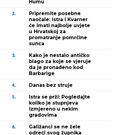
Humu
Pripremite posebne
2.
naočale: Istra i Kvarner
će imati najbolje uvjete
u Hrvatskoj za
promatranje pomrčine
sunca
Kako je nestalo antičko
3.
blago za koje se vjeruje
da je pronađeno kod
Barbarige
Danas bez struje
4.
Istra se prži: Pogledajte
5.
koliko je stupnjeva
izmjereno u nekim
gradovima
Galižanci se ne žele
6.
odreći svog župnika