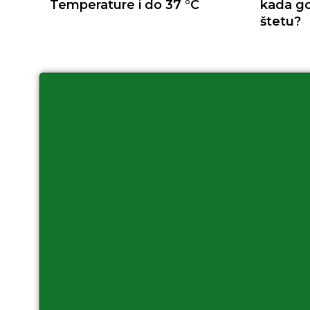
Temperature i do 37 °C
kada go
štetu?