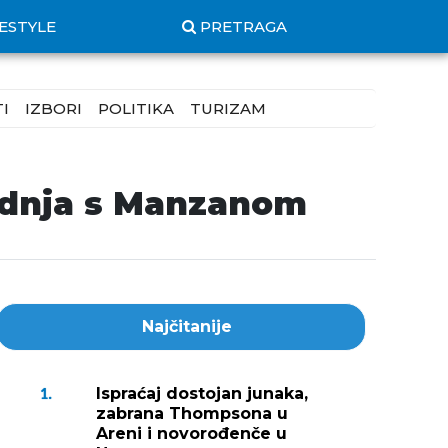
FESTYLE
PRETRAGA
I
IZBORI
POLITIKA
TURIZAM
radnja s Manzanom
Najčitanije
Ispraćaj dostojan junaka,
1.
zabrana Thompsona u
Areni i novorođenče u