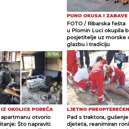
PUNO OKUSA I ZABAVE
FOTO / Ribarska fešta
u Plomin Luci okupila b
posjetitelje uz morske d
glazbu i tradiciju
ISTRA
 IZ OKOLICE POREČA
LJETNO PREOPTEREĆEN
 apartmanu otvorio
Pad s traktora, gušenje
tanje: Što napraviti
djeteta, reanimiran roni