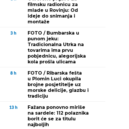
filmsku radionicu za
mlade u Rovinju: Od
ideje do snimanja i
montaže
FOTO / Bumbarska u
3
h
punom jeku:
Tradicionalna Utrka na
tovarima ima prvu
pobjednicu, alegorijska
kola prošla ulicama
FOTO / Ribarska fešta
8
h
u Plomin Luci okupila
brojne posjetitelje uz
morske delicije, glazbu i
tradiciju
Fažana ponovno miriše
13
h
na sardele: 112 polaznika
borit će se za titulu
najboljih