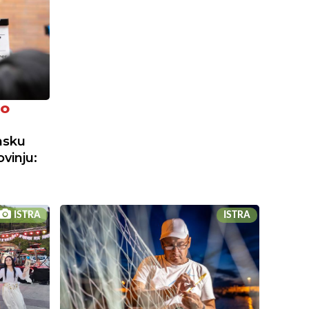
NO
msku
vinju:
ISTRA
ISTRA