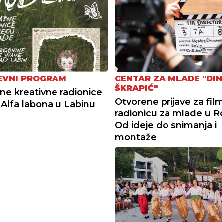
CENTAR ZA MLADE "DI
EVNI PROGRAM
ŠKRAPIĆ"
ne kreativne radionice
Otvorene prijave za fil
Alfa labona u Labinu
radionicu za mlade u Ro
Od ideje do snimanja i
montaže