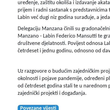
uređenje, zaštitu okoliša i izdavanje aka
prijem i radni sastanak s predstavnicima
Labin već dugi niz godina surađuje, a jed
Delegaciju Manzana činili su gradonačelnik
Manzano - Labin Federico Mansutti te gra
društvene djelatnosti. Povijest odnosa L
četrdeset i jednu godinu, odnosno od da
Uz razgovore o budućim zajedničkim proje
okolnosti i pojave pandemije, određeni pl
od četrdeset godina stali te u narednom pe
zajednički projekti i događanja.
Povezane vijesti