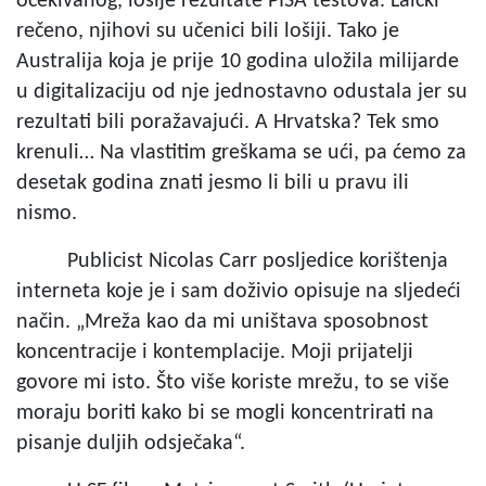
očekivanog, lošije rezultate PISA testova. Laički
rečeno, njihovi su učenici bili lošiji. Tako je
Australija koja je prije 10 godina uložila milijarde
u digitalizaciju od nje jednostavno odustala jer su
rezultati bili poražavajući. A Hrvatska? Tek smo
krenuli… Na vlastitim greškama se ući, pa ćemo za
desetak godina znati jesmo li bili u pravu ili
nismo.
Publicist Nicolas Carr posljedice korištenja
interneta koje je i sam doživio opisuje na sljedeći
način. „Mreža kao da mi uništava sposobnost
koncentracije i kontemplacije. Moji prijatelji
govore mi isto. Što više koriste mrežu, to se više
moraju boriti kako bi se mogli koncentrirati na
pisanje duljih odsječaka“.