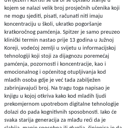
uvriježen i koristi se da bi se opisalo stanje u
kojem se nalazi velik broj prosječnih učenika koji
ne mogu sjediti, pisati, računati niti imaju
koncentraciju u školi, ukratko pogoršanje
kratkoročnog pamćenja. Spitzer je samo preuzeo
klinički termin nastao prije 13 godina u Južnoj
Koreji, vodećoj zemlji u svijetu u informacijskoj
tehnologiji koji stoji za dijagnozu poremećaj
pamćenja, pozornosti i koncentracije, kao i
emocionalnog i općenitog otupljivanja kod
mladih osoba gdje je već tada zabilježen
zabrinjavajući broj. Na tragu toga napisao je
knjigu u kojoj otkriva kako kod mladih ljudi
prekomjernom upotrebom digitalne tehnologije
dolazi do pada kognitivnih sposobnosti. Iako će
svaka starija generacija za mlađu reći da je