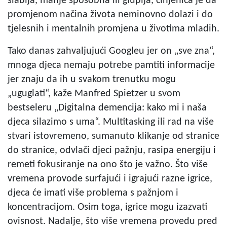
slabija, manje sposobna ili gluplja, činjenica je da
promjenom načina života neminovno dolazi i do
tjelesnih i mentalnih promjena u životima mladih.
Tako danas zahvaljujući Googleu jer on „sve zna“,
mnoga djeca nemaju potrebe pamtiti informacije
jer znaju da ih u svakom trenutku mogu
„uguglati“, kaže Manfred Spietzer u svom
bestseleru „Digitalna demencija: kako mi i naša
djeca silazimo s uma“. Multitasking ili rad na više
stvari istovremeno, sumanuto klikanje od stranice
do stranice, odvlači djeci pažnju, rasipa energiju i
remeti fokusiranje na ono što je važno. Što više
vremena provode surfajući i igrajući razne igrice,
djeca će imati više problema s pažnjom i
koncentracijom. Osim toga, igrice mogu izazvati
ovisnost. Nadalje, što više vremena provedu pred