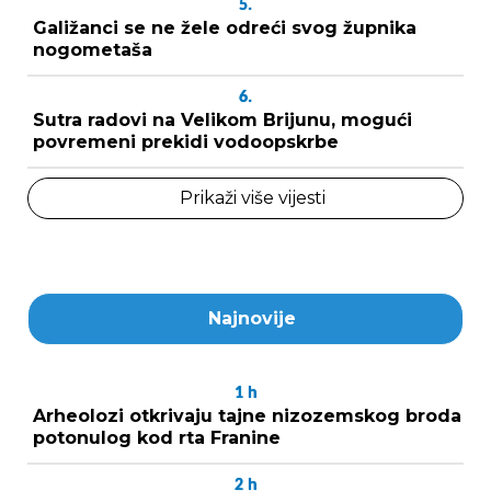
5.
Galižanci se ne žele odreći svog župnika
nogometaša
6.
Sutra radovi na Velikom Brijunu, mogući
povremeni prekidi vodoopskrbe
Prikaži više vijesti
Najnovije
1
h
Arheolozi otkrivaju tajne nizozemskog broda
potonulog kod rta Franine
2
h