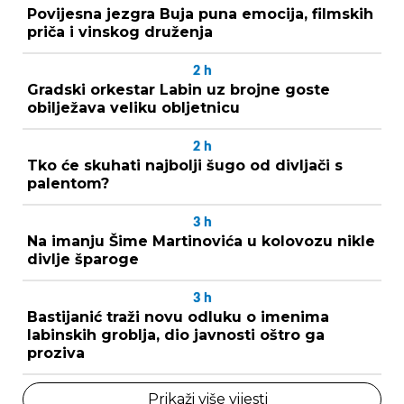
Povijesna jezgra Buja puna emocija, filmskih
priča i vinskog druženja
2
h
Gradski orkestar Labin uz brojne goste
obilježava veliku obljetnicu
2
h
Tko će skuhati najbolji šugo od divljači s
palentom?
3
h
Na imanju Šime Martinovića u kolovozu nikle
divlje šparoge
3
h
Bastijanić traži novu odluku o imenima
labinskih groblja, dio javnosti oštro ga
proziva
Prikaži više vijesti