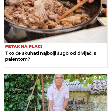
PETAK NA PLACI
Tko će skuhati najbolji šugo od divljači s
palentom?
ISTRA