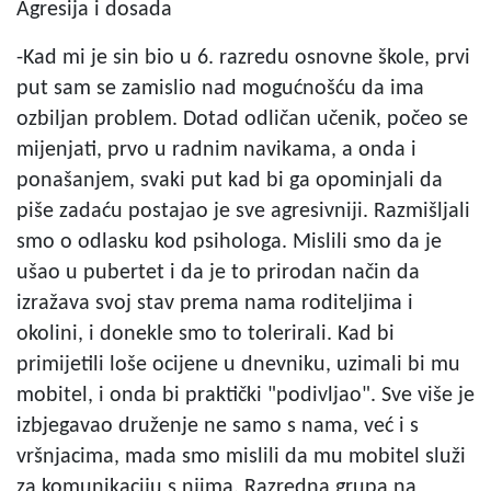
Agresija i dosada
-Kad mi je sin bio u 6. razredu osnovne škole, prvi
put sam se zamislio nad mogućnošću da ima
ozbiljan problem. Dotad odličan učenik, počeo se
mijenjati, prvo u radnim navikama, a onda i
ponašanjem, svaki put kad bi ga opominjali da
piše zadaću postajao je sve agresivniji. Razmišljali
smo o odlasku kod psihologa. Mislili smo da je
ušao u pubertet i da je to prirodan način da
izražava svoj stav prema nama roditeljima i
okolini, i donekle smo to tolerirali. Kad bi
primijetili loše ocijene u dnevniku, uzimali bi mu
mobitel, i onda bi praktički "podivljao". Sve više je
izbjegavao druženje ne samo s nama, već i s
vršnjacima, mada smo mislili da mu mobitel služi
za komunikaciju s njima. Razredna grupa na