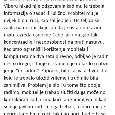
Viberu nikad nije odgovarala kad mu je trebala
informacija o zadaći ili slično. Mobitel mu je
uvijek bio u ruci, kao zalijepljen. Učiteljica se
žalila na rukopis koji kao da je ostao na razini
nižih razreda osnovne škole, ali i na gubitak
koncentracije i nesposobnost da prati nastavu.
Kad smo ograničili korištenje mobitela i
kompjutera na dva sata dnevno, odbijao je raditi
nešto drugo, čitanje i crtanje nije dolazilo u obzir
jer je "dosadno". Zapravo, bilo kakva aktivnost u
koju je trebalo uložiti vrijeme i trud nije bila
zanimljiva. Problem je bio i u tome što oboje
radimo, mobitel je trebao služiti da ga možemo
kontaktirati kad nismo kući, ali zanimljivo, nikad
se nije javljao kad smo ga trebali, a inače mu je
neprestano bio u ruci, čak i po noći, budio bi se