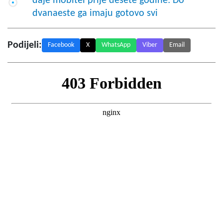
daje mobitel prije desete godine: Do
dvanaeste ga imaju gotovo svi
Podijeli:
Facebook
X
WhatsApp
Viber
Email