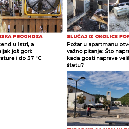
NSKA PROGNOZA
SLUČAJ IZ OKOLICE PO
kend u Istri, a
Požar u apartmanu otv
jak još gori:
važno pitanje: Što napra
ture i do 37 °C
kada gosti naprave vel
štetu?