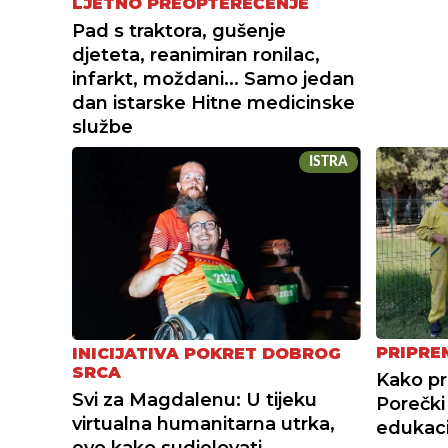
LJETNO PREOPTEREĆENJE
Pad s traktora, gušenje
djeteta, reanimiran ronilac,
infarkt, moždani... Samo jedan
dan istarske Hitne medicinske
službe
ISTRA
PRIPRE
INICIJATIVA POKRET DOBROG
SRCA
Kako pr
Svi za Magdalenu: U tijeku
Porečki
virtualna humanitarna utrka,
edukaci
evo kako sudjelovati