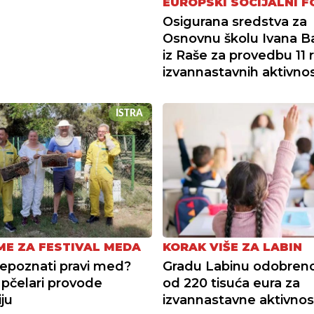
EUROPSKI SOCIJALNI 
Osigurana sredstva za
Osnovnu školu Ivana Ba
iz Raše za provedbu 11 ra
izvannastavnih aktivnos
ISTRA
ME ZA FESTIVAL MEDA
KORAK VIŠE ZA LABIN
epoznati pravi med?
Gradu Labinu odobreno
 pčelari provode
od 220 tisuća eura za
ju
izvannastavne aktivnos