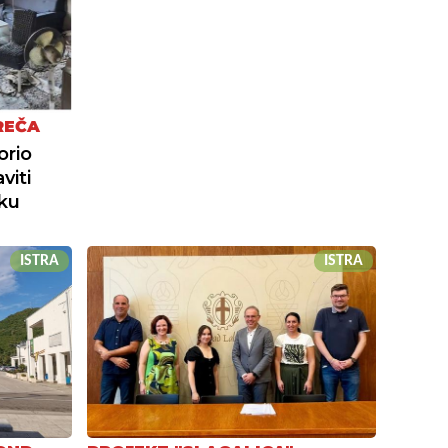
REČA
orio
viti
iku
ISTRA
ISTRA