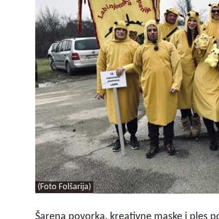
(Foto Folšarija)
Šarena povorka, kreativne maske i ples p