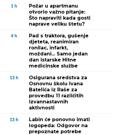
Požar u apartmanu
1
h
otvorio važno pitanje:
Što napraviti kada gosti
naprave veliku štetu?
Pad s traktora, gušenje
4
h
djeteta, reanimiran
ronilac, infarkt,
moždani... Samo jedan
dan istarske Hitne
medicinske službe
Osigurana sredstva za
13
h
Osnovnu školu Ivana
Batelića iz Raše za
provedbu 11 različitih
izvannastavnih
aktivnosti
Labin će ponovno imati
13
h
logopeda: Odgovor na
prepoznate potrebe