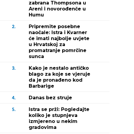
zabrana Thompsona u
Areni i novorođenče u
Humu
Pripremite posebne
2.
naočale: Istra i Kvarner
će imati najbolje uvjete
u Hrvatskoj za
promatranje pomrčine
sunca
Kako je nestalo antičko
3.
blago za koje se vjeruje
da je pronađeno kod
Barbarige
Danas bez struje
4.
Istra se prži: Pogledajte
5.
koliko je stupnjeva
izmjereno u nekim
gradovima