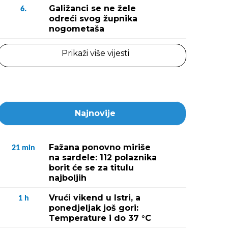
Galižanci se ne žele
6.
odreći svog župnika
nogometaša
Prikaži više vijesti
Najnovije
Fažana ponovno miriše
21
min
na sardele: 112 polaznika
borit će se za titulu
najboljih
Vrući vikend u Istri, a
1
h
ponedjeljak još gori:
Temperature i do 37 °C