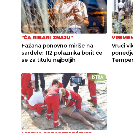
"ČA RIBARI ZNAJU"
VREME
Fažana ponovno miriše na
Vrući vi
sardele: 112 polaznika borit će
ponedjel
se za titulu najboljih
Tempera
ISTRA