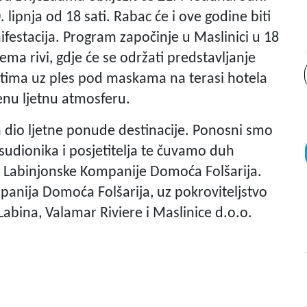
. lipnja od 18 sati. Rabac će i ove godine biti
ifestacija. Program započinje u Maslinici u 18
ma rivi, gdje će se održati predstavljanje
atima uz ples pod maskama na terasi hotela
enu ljetnu atmosferu.
 dio ljetne ponude destinacije. Ponosni smo
sudionika i posjetitelja te čuvamo duh
 iz Labinjonske Kompanije Domoća Folšarija.
panija Domoća Folšarija, uz pokroviteljstvo
Labina, Valamar Riviere i Maslinice d.o.o.