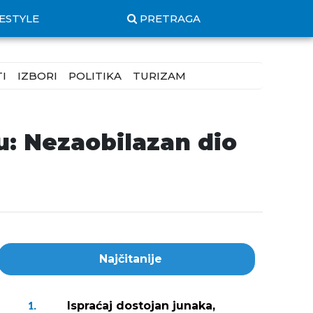
FESTYLE
PRETRAGA
I
IZBORI
POLITIKA
TURIZAM
u: Nezaobilazan dio
Najčitanije
Ispraćaj dostojan junaka,
1.