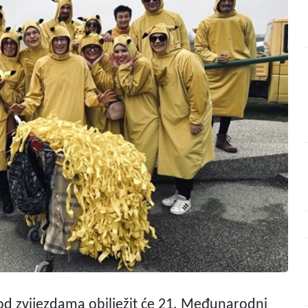
od zvijezdama obilježit će 21. Međunarodni