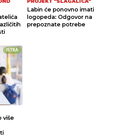
FOND
PROJEKT "SLAGALICA"
Labin će ponovno imati
telića
logopeda: Odgovor na
zličitih
prepoznate potrebe
ti
ISTRA
 više
ti