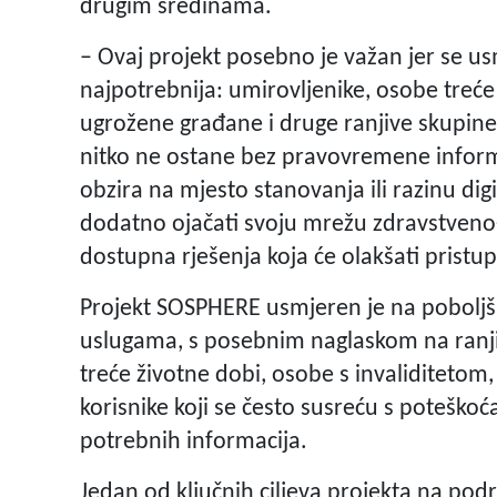
drugim sredinama.
– Ovaj projekt posebno je važan jer se u
najpotrebnija: umirovljenike, osobe treće 
ugrožene građane i druge ranjive skupine
nitko ne ostane bez pravovremene informa
obzira na mjesto stanovanja ili razinu digi
dodatno ojačati svoju mrežu zdravstveno-so
dostupna rješenja koja će olakšati pristup 
Projekt SOSPHERE usmjeren je na poboljša
uslugama, s posebnim naglaskom na ranji
treće životne dobi, osobe s invaliditetom
korisnike koji se često susreću s poteško
potrebnih informacija.
Jedan od ključnih ciljeva projekta na podr