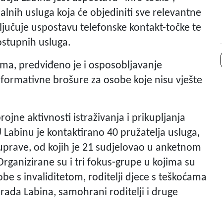
lnih usluga koja će objediniti sve relevantne
ljučuje uspostavu telefonske kontakt-točke te
ostupnih usluga.
ma, predviđeno je i osposobljavanje
informativne brošure za osobe koje nisu vješte
jne aktivnosti istraživanja i prikupljanja
U Labinu je kontaktirano 40 pružatelja usluga,
uprave, od kojih je 21 sudjelovao u anketnom
 Organizirane su i tri fokus-grupe u kojima su
obe s invaliditetom, roditelji djece s teškoćama
Grada Labina, samohrani roditelji i druge