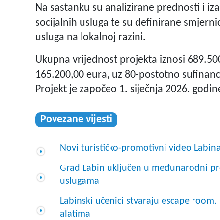
Na sastanku su analizirane prednosti i iz
socijalnih usluga te su definirane smjerni
usluga na lokalnoj razini.
Ukupna vrijednost projekta iznosi 689.50
165.200,00 eura, uz 80-postotno sufinanci
Projekt je započeo 1. siječnja 2026. godin
Povezane vijesti
Novi turističko-promotivni video Labin
Grad Labin uključen u međunarodni proj
uslugama
Labinski učenici stvaraju escape room. P
alatima