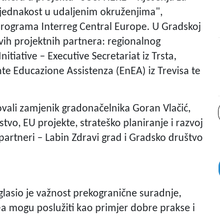
 jednakost u udaljenim okruženjima",
programa Interreg Central Europe. U Gradskoj
 svih projektnih partnera: regionalnog
iative – Executive Secretariat iz Trsta,
nte Educazione Assistenza (EnEA) iz Trevisa te
vali zamjenik gradonačelnika Goran Vlačić,
tvo, EU projekte, strateško planiranje i razvoj
 partneri – Labin Zdravi grad i Gradsko društvo
lasio je važnost prekogranične suradnje,
a mogu poslužiti kao primjer dobre prakse i