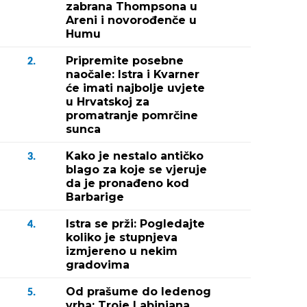
zabrana Thompsona u
Areni i novorođenče u
Humu
Pripremite posebne
2.
naočale: Istra i Kvarner
će imati najbolje uvjete
u Hrvatskoj za
promatranje pomrčine
sunca
Kako je nestalo antičko
3.
blago za koje se vjeruje
da je pronađeno kod
Barbarige
Istra se prži: Pogledajte
4.
koliko je stupnjeva
izmjereno u nekim
gradovima
Od prašume do ledenog
5.
vrha: Troje Labinjana