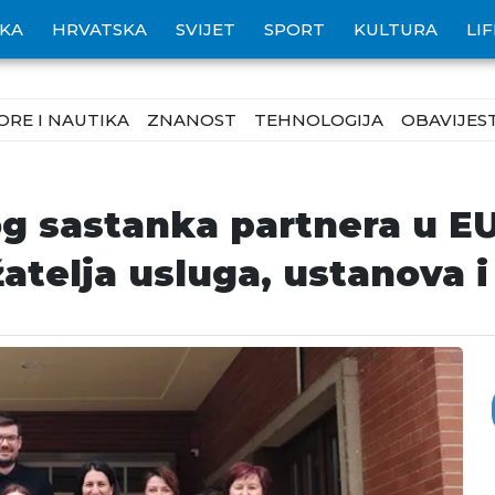
IKA
HRVATSKA
SVIJET
SPORT
KULTURA
LI
ORE I NAUTIKA
ZNANOST
TEHNOLOGIJA
OBAVIJEST
g sastanka partnera u EU
atelja usluga, ustanova 