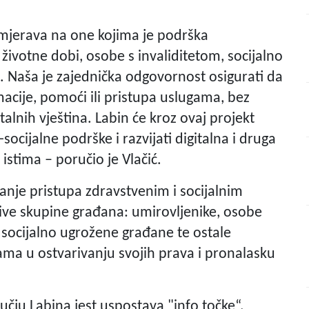
smjerava na one kojima je podrška
životne dobi, osobe s invaliditetom, socijalno
. Naša je zajednička odgovornost osigurati da
cije, pomoći ili pristupa uslugama, bez
talnih vještina. Labin će kroz ovaj projekt
cijalne podrške i razvijati digitalna i druga
istima – poručio je Vlačić.
nje pristupa zdravstvenim i socijalnim
ve skupine građana: umirovljenike, osobe
, socijalno ugrožene građane te ostale
ćama u ostvarivanju svojih prava i pronalasku
učju Labina jest uspostava "info točke“,