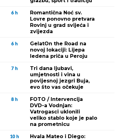
glazbu, sport i tradiciju
Romantična Noć sv.
6
h
Lovre ponovno pretvara
Rovinj u grad svijeća i
zvijezda
GelatOn the Road na
6
h
novoj lokaciji: Lijepa
ledena priča u Peroju
Tri dana ljubavi,
7
h
umjetnosti i vina u
povijesnoj jezgri Buja,
evo što vas očekuje
FOTO / Intervencija
8
h
DVD-a Vodnjan:
Vatrogasci uklonili
veliko stablo koje je palo
na prometnicu
Hvala Mateo i Diego:
10
h