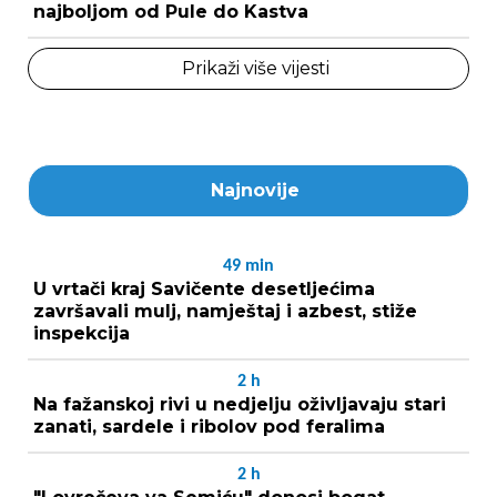
najboljom od Pule do Kastva
Prikaži više vijesti
Najnovije
49
min
U vrtači kraj Savičente desetljećima
završavali mulj, namještaj i azbest, stiže
inspekcija
2
h
Na fažanskoj rivi u nedjelju oživljavaju stari
zanati, sardele i ribolov pod feralima
2
h