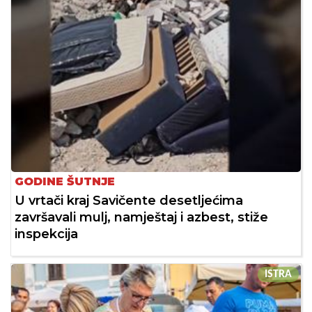
GODINE ŠUTNJE
U vrtači kraj Savičente desetljećima
završavali mulj, namještaj i azbest, stiže
inspekcija
ISTRA