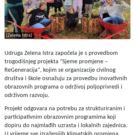
(Zelena Istra)
Udruga Zelena Istra započela je s provedbom
trogodišnjeg projekta "Sjeme promjene –
ReGeneracija", kojim se organizacije civilnog
društva i škole osnažuju za provedbu inovativnih
obrazovnih programa o održivoj poljoprivredi i
održivom razvoju.
Projekt odgovara na potrebu za strukturiranim i
participativnim obrazovnim programima koji
dopiru do najmlađih uzrasta i lokalnih zajednica.
U vrijeme sve izraženijih klimatskih promjena,