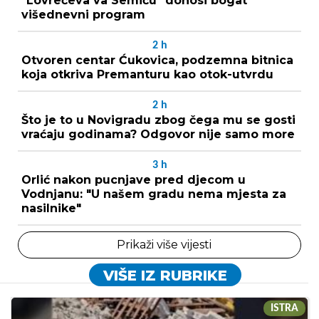
"Lovrečeva va Semiću" donosi bogat
višednevni program
2
h
Otvoren centar Ćukovica, podzemna bitnica
koja otkriva Premanturu kao otok-utvrdu
2
h
Što je to u Novigradu zbog čega mu se gosti
vraćaju godinama? Odgovor nije samo more
3
h
Orlić nakon pucnjave pred djecom u
Vodnjanu: "U našem gradu nema mjesta za
nasilnike"
Prikaži više vijesti
VIŠE IZ RUBRIKE
ISTRA