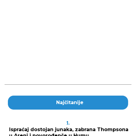
Najčitanije
1.
Ispraćaj dostojan junaka, zabrana Thompsona
u Areni i novorođenče u Humu