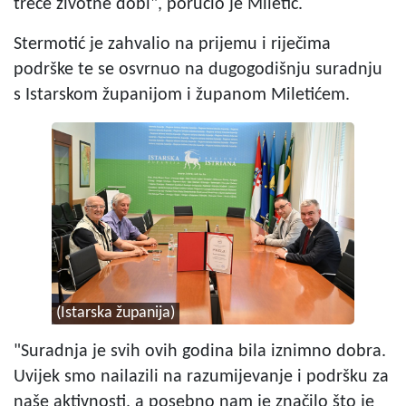
treće životne dobi", poručio je Miletić.
Stermotić je zahvalio na prijemu i riječima
podrške te se osvrnuo na dugogodišnju suradnju
s Istarskom županijom i županom Miletićem.
(Istarska županija)
"Suradnja je svih ovih godina bila iznimno dobra.
Uvijek smo nailazili na razumijevanje i podršku za
naše aktivnosti, a posebno nam je značilo što je