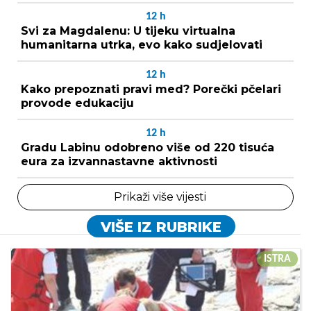
12
h
Svi za Magdalenu: U tijeku virtualna
humanitarna utrka, evo kako sudjelovati
12
h
Kako prepoznati pravi med? Porečki pčelari
provode edukaciju
12
h
Gradu Labinu odobreno više od 220 tisuća
eura za izvannastavne aktivnosti
Prikaži više vijesti
VIŠE IZ RUBRIKE
ISTRA