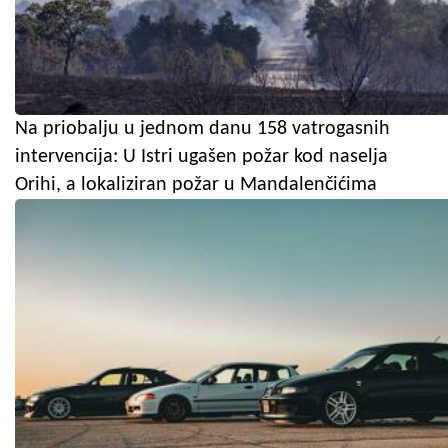
Na priobalju u jednom danu 158 vatrogasnih
intervencija: U Istri ugašen požar kod naselja
Orihi, a lokaliziran požar u Mandalenčićima