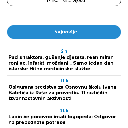
Prikaži više vijesti
Najnovije
2
h
Pad s traktora, gušenje djeteta, reanimiran
ronilac, infarkt, moždani... Samo jedan dan
istarske Hitne medicinske službe
11
h
Osigurana sredstva za Osnovnu školu Ivana
Batelića iz Raše za provedbu 11 različitih
izvannastavnih aktivnosti
11
h
Labin će ponovno imati logopeda: Odgovor
na prepoznate potrebe