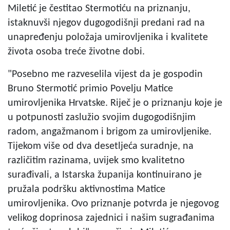
Miletić je čestitao Stermotiću na priznanju,
istaknuvši njegov dugogodišnji predani rad na
unapređenju položaja umirovljenika i kvalitete
života osoba treće životne dobi.
"Posebno me razveselila vijest da je gospodin
Bruno Stermotić primio Povelju Matice
umirovljenika Hrvatske. Riječ je o priznanju koje je
u potpunosti zaslužio svojim dugogodišnjim
radom, angažmanom i brigom za umirovljenike.
Tijekom više od dva desetljeća suradnje, na
različitim razinama, uvijek smo kvalitetno
surađivali, a Istarska županija kontinuirano je
pružala podršku aktivnostima Matice
umirovljenika. Ovo priznanje potvrda je njegovog
velikog doprinosa zajednici i našim sugrađanima