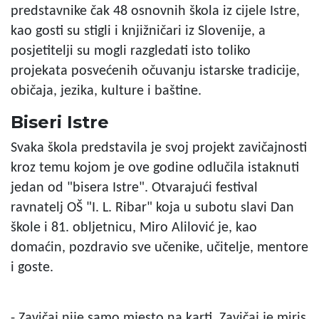
predstavnike čak 48 osnovnih škola iz cijele Istre,
kao gosti su stigli i knjižničari iz Slovenije, a
posjetitelji su mogli razgledati isto toliko
projekata posvećenih očuvanju istarske tradicije,
običaja, jezika, kulture i baštine.
Biseri Istre
Svaka škola predstavila je svoj projekt zavičajnosti
kroz temu kojom je ove godine odlučila istaknuti
jedan od "bisera Istre". Otvarajući festival
ravnatelj OŠ "I. L. Ribar" koja u subotu slavi Dan
škole i 81. obljetnicu, Miro Alilović je, kao
domaćin, pozdravio sve učenike, učitelje, mentore
i goste.
- Zavičaj nije samo mjesto na karti. Zavičaj je miris