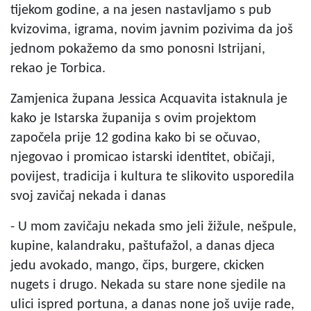
tijekom godine, a na jesen nastavljamo s pub
kvizovima, igrama, novim javnim pozivima da još
jednom pokažemo da smo ponosni Istrijani,
rekao je Torbica.
Zamjenica župana Jessica Acquavita istaknula je
kako je Istarska županija s ovim projektom
započela prije 12 godina kako bi se očuvao,
njegovao i promicao istarski identitet, običaji,
povijest, tradicija i kultura te slikovito usporedila
svoj zavičaj nekada i danas
- U mom zavičaju nekada smo jeli žižule, nešpule,
kupine, kalandraku, paštufažol, a danas djeca
jedu avokado, mango, čips, burgere, ckicken
nugets i drugo. Nekada su stare none sjedile na
ulici ispred portuna, a danas none još uvije rade,