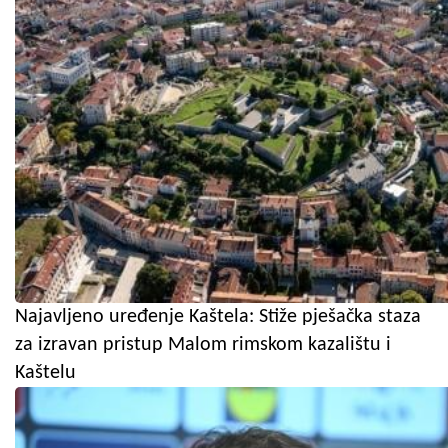
Najavljeno uređenje Kaštela: Stiže pješačka staza
za izravan pristup Malom rimskom kazalištu i
Kaštelu