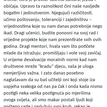
običaja. Upravo ta raznolikost čini naše nasljeđe
bogatim i jedinstvenim. Njegujući različitosti,
učimo poštovanju, toleranciji i zajedništvu –
vrijednostima koje su nam danas potrebnije nego
ikad. Dragi učenici, budite ponosni na svoj rad i
vrijedne projekte koje nam prezentirate svih ovih
godina. Dragi mentori, hvala vam što potičete
mlade da istražuju, promišljaju i vole svoj zavičaj.
U vrijeme devalvacije moralnih normi kad nam
društvene mreže "kradu" djecu, vaša je uloga
nemjerljivo važna. I zato danas posebno
naglašavam da su baš učitelji oni koji stoje iza
uspjeha svakoga od nas pa čak i onda kada nismo
postigli neka velika postignuća po mjerilima
ovoga svijeta, ali smo makar postali ljudi koji
pošteno rade i zaslužuju svoj kruh, rekao je