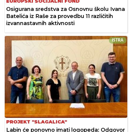
EUROPSKI SOCIJALNI FOND
Osigurana sredstva za Osnovnu školu Ivana
Batelića iz Raše za provedbu 11 različitih
izvannastavnih aktivnosti
ISTRA
PROJEKT "SLAGALICA"
Labin će ponovno imati logopeda: Odgovor