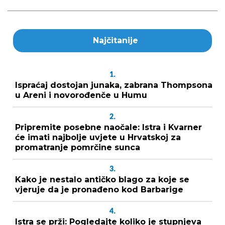
Najčitanije
1.
Ispraćaj dostojan junaka, zabrana Thompsona
u Areni i novorođenče u Humu
2.
Pripremite posebne naočale: Istra i Kvarner
će imati najbolje uvjete u Hrvatskoj za
promatranje pomrčine sunca
3.
Kako je nestalo antičko blago za koje se
vjeruje da je pronađeno kod Barbarige
4.
Istra se prži: Pogledajte koliko je stupnjeva