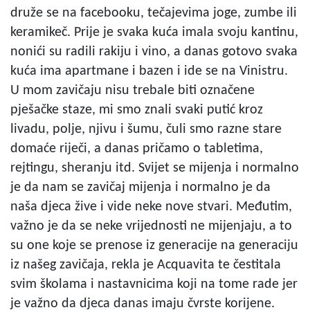
druže se na facebooku, tečajevima joge, zumbe ili
keramikeč. Prije je svaka kuća imala svoju kantinu,
nonići su radili rakiju i vino, a danas gotovo svaka
kuća ima apartmane i bazen i ide se na Vinistru.
U mom zavičaju nisu trebale biti označene
pješačke staze, mi smo znali svaki putić kroz
livadu, polje, njivu i šumu, čuli smo razne stare
domaće riječi, a danas pričamo o tabletima,
rejtingu, sheranju itd. Svijet se mijenja i normalno
je da nam se zavičaj mijenja i normalno je da
naša djeca žive i vide neke nove stvari. Međutim,
važno je da se neke vrijednosti ne mijenjaju, a to
su one koje se prenose iz generacije na generaciju
iz našeg zavičaja, rekla je Acquavita te čestitala
svim školama i nastavnicima koji na tome rade jer
je važno da djeca danas imaju čvrste korijene.