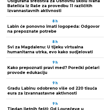
Osigurana sredstva za Osnovnu školu Ivana
Batelića iz Raše za provedbu 11 različitih
izvannastavnih aktivnosti
8
h
Labin će ponovno imati logopeda: Odgovor
na prepoznate potrebe
8
h
Svi za Magdalenu: U tijeku virtualna
humanitarna utrka, evo kako sudjelovati
9
h
Kako prepoznati pravi med? Porečki pčelari
provode edukaciju
9
h
Gradu Labinu odobreno više od 220 tisuća
eura za izvannastavne aktivnosti
9
h
Tjedan ljetnih fešti: Od Lovrečeve u