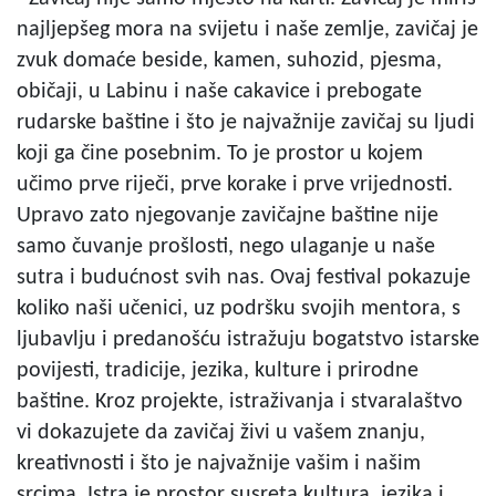
najljepšeg mora na svijetu i naše zemlje, zavičaj je
zvuk domaće beside, kamen, suhozid, pjesma,
običaji, u Labinu i naše cakavice i prebogate
rudarske baštine i što je najvažnije zavičaj su ljudi
koji ga čine posebnim. To je prostor u kojem
učimo prve riječi, prve korake i prve vrijednosti.
Upravo zato njegovanje zavičajne baštine nije
samo čuvanje prošlosti, nego ulaganje u naše
sutra i budućnost svih nas. Ovaj festival pokazuje
koliko naši učenici, uz podršku svojih mentora, s
ljubavlju i predanošću istražuju bogatstvo istarske
povijesti, tradicije, jezika, kulture i prirodne
baštine. Kroz projekte, istraživanja i stvaralaštvo
vi dokazujete da zavičaj živi u vašem znanju,
kreativnosti i što je najvažnije vašim i našim
srcima. Istra je prostor susreta kultura, jezika i