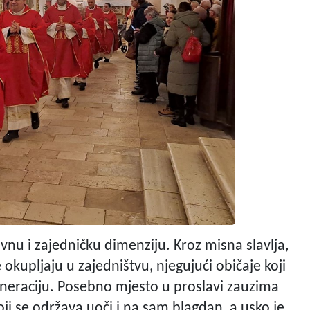
nu i zajedničku dimenziju. Kroz misna slavlja,
se okupljaju u zajedništvu, njegujući običaje koji
neraciju. Posebno mjesto u proslavi zauzima
oji se održava uoči i na sam blagdan, a usko je