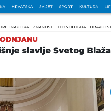
IKA
HRVATSKA
SVIJET
SPORT
KULTURA
LI
ORE I NAUTIKA
ZNANOST
TEHNOLOGIJA
OBAVIJEST
VODNJANU
šnje slavlje Svetog Blaž