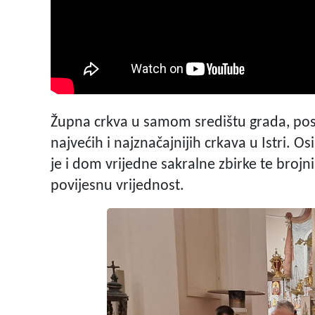
Župna crkva u samom središtu grada, pos
najvećih i najznačajnijih crkava u Istri. O
je i dom vrijedne sakralne zbirke te brojnih
povijesnu vrijednost.