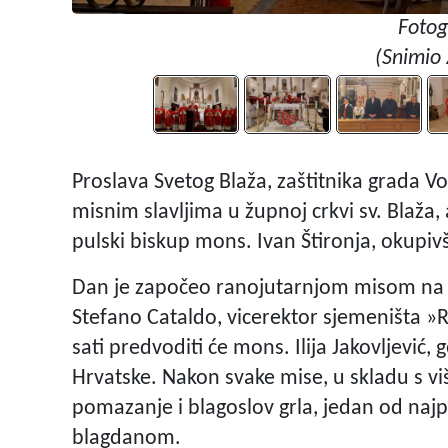
Fotog
(Snimio 
Proslava Svetog Blaža, zaštitnika grada V
misnim slavljima u župnoj crkvi sv. Blaža, 
pulski biskup mons. Ivan Štironja, okupivš
Dan je započeo ranojutarnjom misom na ta
Stefano Cataldo, vicerektor sjemeništa »
sati predvoditi će mons. Ilija Jakovljević,
Hrvatske. Nakon svake mise, u skladu s vi
pomazanje i blagoslov grla, jedan od naj
blagdanom.