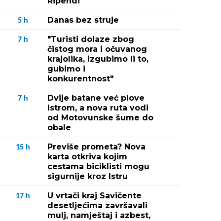
Ripendi
Danas bez struje
5
h
"Turisti dolaze zbog
7
h
čistog mora i očuvanog
krajolika, izgubimo li to,
gubimo i
konkurentnost"
Dvije batane već plove
7
h
Istrom, a nova ruta vodi
od Motovunske šume do
obale
Previše prometa? Nova
15
h
karta otkriva kojim
cestama biciklisti mogu
sigurnije kroz Istru
U vrtači kraj Savičente
17
h
desetljećima završavali
mulj, namještaj i azbest,