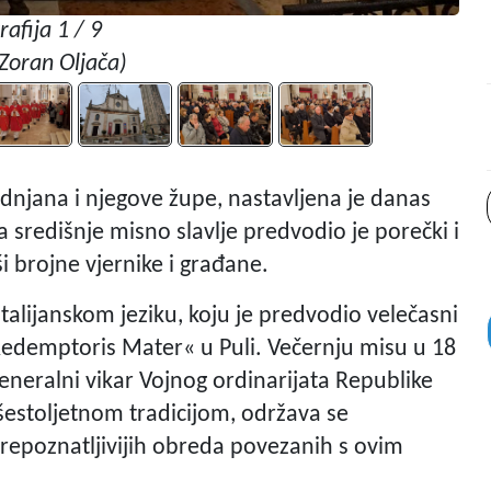
rafija 1 / 9
Zoran Oljača)
odnjana i njegove župe, nastavljena je danas
a središnje misno slavlje predvodio je porečki i
i brojne vjernike i građane.
lijanskom jeziku, koju je predvodio velečasni
Redemptoris Mater« u Puli. Večernju misu u 18
 generalni vikar Vojnog ordinarijata Republike
šestoljetnom tradicijom, održava se
prepoznatljivijih obreda povezanih s ovim