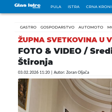
PULA
ISTRA
CRNA KRON
GASTRO
GOSPODARSTVO
AUTOMOTO
M
ŽUPNA SVETKOVINA U 
FOTO & VIDEO / Sredi
Štironja
03.02.2026 11:20
| Autor: Zoran Oljača