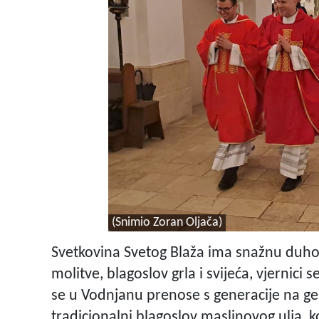
(Snimio Zoran Oljača)
Svetkovina Svetog Blaža ima snažnu duhov
molitve, blagoslov grla i svijeća, vjernici 
se u Vodnjanu prenose s generacije na ge
tradicionalni blagoslov maslinovog ulja, k