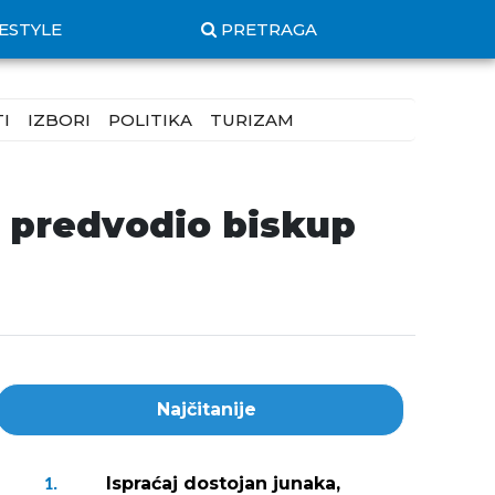
FESTYLE
PRETRAGA
I
IZBORI
POLITIKA
TURIZAM
a predvodio biskup
Najčitanije
Ispraćaj dostojan junaka,
1.