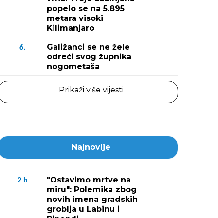
popelo se na 5.895
Fotografija 2 / 
metara visoki
(Snimio Zoran Olja
Kilimanjaro
Galižanci se ne žele
6.
odreći svog župnika
nogometaša
Prikaži više vijesti
Najnovije
"Ostavimo mrtve na
2
h
miru": Polemika zbog
novih imena gradskih
groblja u Labinu i