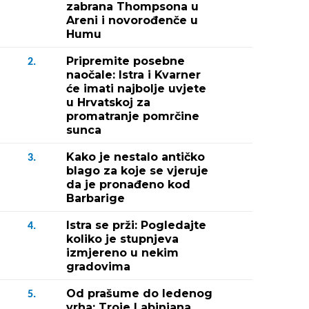
zabrana Thompsona u
Areni i novorođenče u
Humu
Pripremite posebne
2.
naočale: Istra i Kvarner
će imati najbolje uvjete
u Hrvatskoj za
promatranje pomrčine
sunca
Kako je nestalo antičko
3.
blago za koje se vjeruje
da je pronađeno kod
Barbarige
Istra se prži: Pogledajte
4.
koliko je stupnjeva
izmjereno u nekim
gradovima
Od prašume do ledenog
5.
vrha: Troje Labinjana