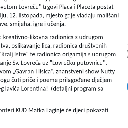
Svetom Lovreču" trgovi Placa i Placeta postat
ju, 12. listopada, mjesto gdje vladaju mališani
ve, smijeha, igre i učenja.
i: kreativno-likovna radionica s udrugom
tva, oslikavanje lica, radionica društvenih
"Kralj Istre" te radionica origamija s udrugom
ivanje Sv. Lovreča uz "Lovrečku putovnicu",
vom „Gavran i lisica“, znanstveni show Nutty
 mogu čuti priče i poeme prilagođene dječjem
g lavića Lorentina! (detaljni program sa
nteri KUD Matka Laginje će djeci pokazati