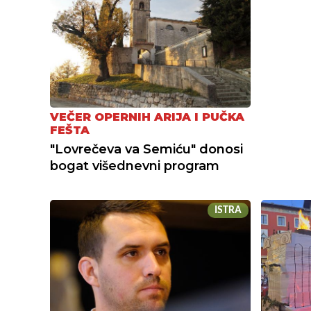
VEČER OPERNIH ARIJA I PUČKA
FEŠTA
"Lovrečeva va Semiću" donosi
bogat višednevni program
ISTRA