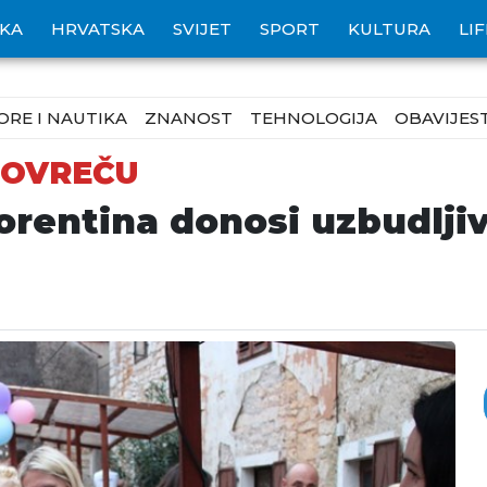
IKA
HRVATSKA
SVIJET
SPORT
KULTURA
LI
ORE I NAUTIKA
ZNANOST
TEHNOLOGIJA
OBAVIJEST
LOVREČU
Lorentina donosi uzbudlji