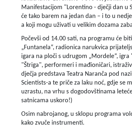
Manifestacijom "Lorentino - dječji dan u 
će tako barem na jedan dan – i to u nedjel
a koji mogu uživati u velikim dozama zaba
Počevši od 14.00 sati, na programu će bit
„Funtanela“, radionica narukvica prijateljs
igara na ploči s udrugom „Mordele“, igra 
"Štriga", performeri i mađioničari, istraž
dječja predstava Teatra Naranča pod nazi
Scientists-a te priče za laku noć, gdje se
uzrastu, na vrhu s dogodovštinama leteće
satnicama uskoro!)
Osim nabrojanog, u sklopu programa volo
kako zvuče instrumenti.