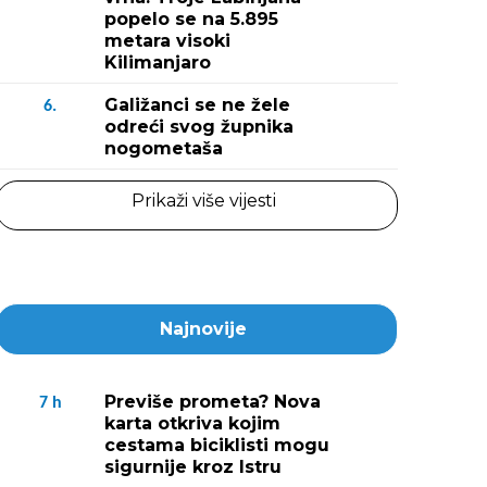
popelo se na 5.895
metara visoki
Kilimanjaro
Galižanci se ne žele
6.
odreći svog župnika
nogometaša
Prikaži više vijesti
Najnovije
Previše prometa? Nova
7
h
karta otkriva kojim
cestama biciklisti mogu
sigurnije kroz Istru