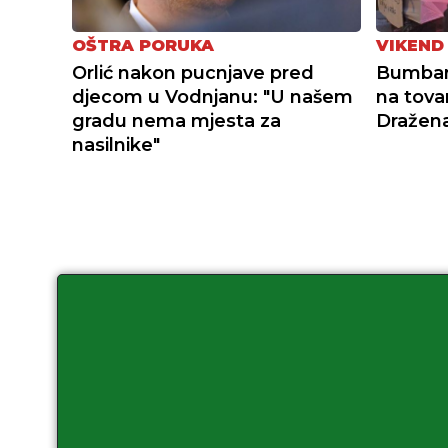
OŠTRA PORUKA
VIKEND
Orlić nakon pucnjave pred
Bumbars
djecom u Vodnjanu: "U našem
na tovar
gradu nema mjesta za
Dražena
nasilnike"