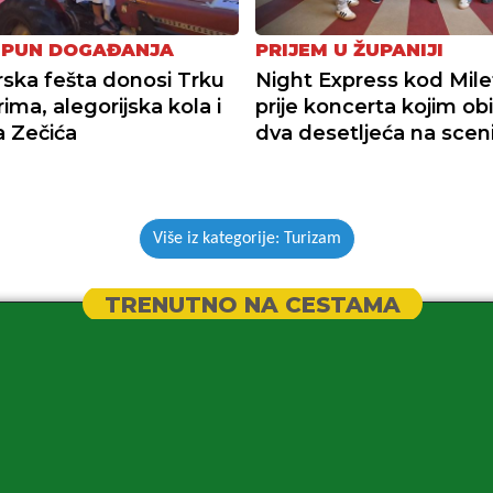
 PUN DOGAĐANJA
PRIJEM U ŽUPANIJI
ka fešta donosi Trku
Night Express kod Mile
ima, alegorijska kola i
prije koncerta kojim obi
 Zečića
dva desetljeća na scen
Više iz kategorije: Turizam
TRENUTNO NA CESTAMA