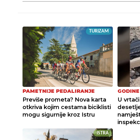
TURIZAM
PAMETNIJE PEDALIRANJE
GODINE
Previše prometa? Nova karta
U vrtači
otkriva kojim cestama biciklisti
desetlj
mogu sigurnije kroz Istru
namješta
inspekc
ISTRA