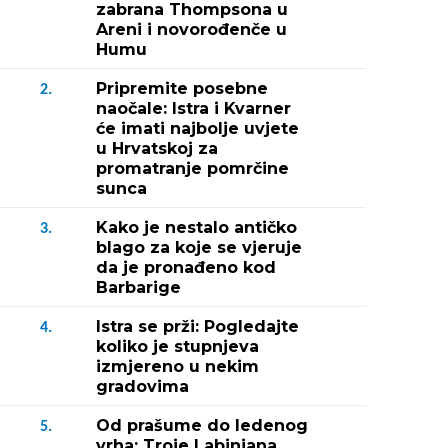
zabrana Thompsona u
Areni i novorođenče u
Humu
Pripremite posebne
2.
naočale: Istra i Kvarner
će imati najbolje uvjete
u Hrvatskoj za
promatranje pomrčine
sunca
Kako je nestalo antičko
3.
blago za koje se vjeruje
da je pronađeno kod
Barbarige
Istra se prži: Pogledajte
4.
koliko je stupnjeva
izmjereno u nekim
gradovima
Od prašume do ledenog
5.
vrha: Troje Labinjana