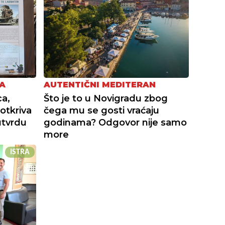
A
AUTENTIČNI MEDITERAN
a,
Što je to u Novigradu zbog
otkriva
čega mu se gosti vraćaju
utvrdu
godinama? Odgovor nije samo
more
ISTRA