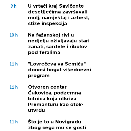
U vrtači kraj Savičente
9
h
desetljećima završavali
mulj, namještaj i azbest,
stiže inspekcija
Na fažanskoj rivi u
10
h
nedjelju oživljavaju stari
zanati, sardele i ribolov
pod feralima
"Lovrečeva va Semiću"
11
h
donosi bogat višednevni
program
Otvoren centar
11
h
Ćukovica, podzemna
bitnica koja otkriva
Premanturu kao otok-
utvrdu
Što je to u Novigradu
11
h
zbog čega mu se gosti