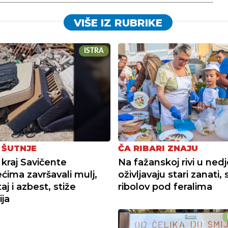
VIŠE IZ RUBRIKE
ISTRA
 ŠUTNJE
ČA RIBARI ZNAJU
 kraj Savičente
Na fažanskoj rivi u nedj
ećima završavali mulj,
oživljavaju stari zanati, 
j i azbest, stiže
ribolov pod feralima
ija