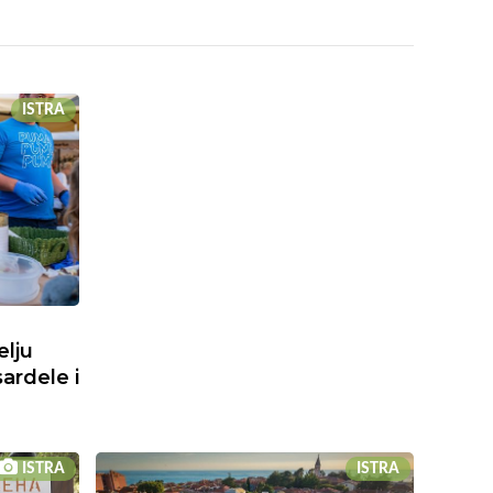
ISTRA
elju
sardele i
ISTRA
ISTRA