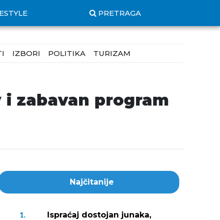
FESTYLE
PRETRAGA
I
IZBORI
POLITIKA
TURIZAM
v i zabavan program
Najčitanije
Ispraćaj dostojan junaka,
1.