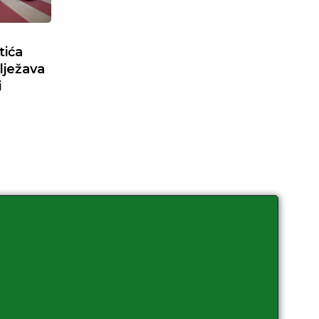
tića
lježava
i