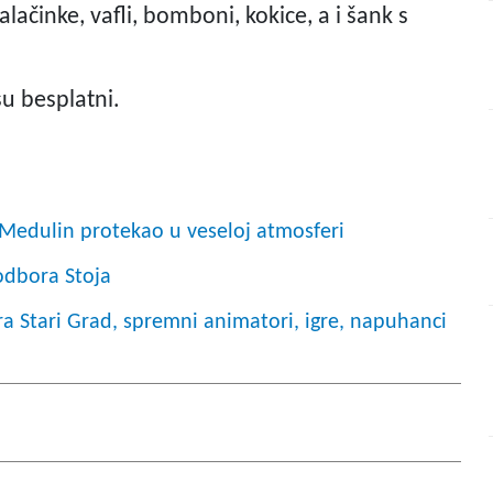
alačinke, vafli, bomboni, kokice, a i šank s
su besplatni.
 Medulin protekao u veseloj atmosferi
odbora Stoja
 Stari Grad, spremni animatori, igre, napuhanci