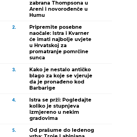
zabrana Thompsona u
Areni i novorođenče u
Humu
Pripremite posebne
2.
naočale: Istra i Kvarner
će imati najbolje uvjete
u Hrvatskoj za
promatranje pomrčine
sunca
Kako je nestalo antičko
3.
blago za koje se vjeruje
da je pronađeno kod
Barbarige
Istra se prži: Pogledajte
4.
koliko je stupnjeva
izmjereno u nekim
gradovima
Od prašume do ledenog
5.
vrha: Troje Labinjana