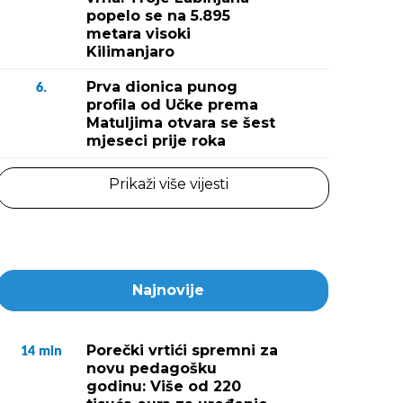
popelo se na 5.895
metara visoki
Kilimanjaro
Prva dionica punog
6.
profila od Učke prema
Matuljima otvara se šest
mjeseci prije roka
Prikaži više vijesti
Najnovije
Porečki vrtići spremni za
14
min
novu pedagošku
godinu: Više od 220