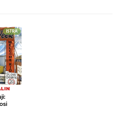
ISTRA
ALIN
i:
osi