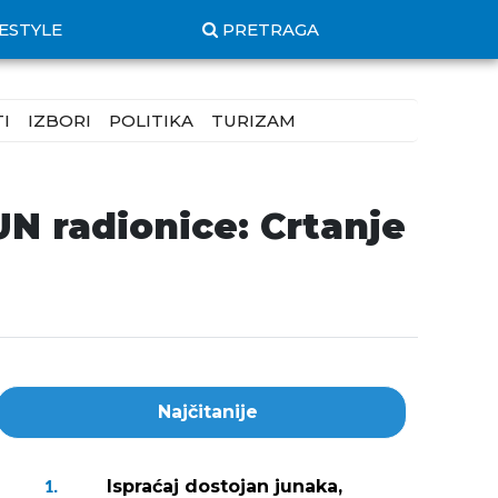
FESTYLE
PRETRAGA
I
IZBORI
POLITIKA
TURIZAM
N radionice: Crtanje
Najčitanije
Ispraćaj dostojan junaka,
1.