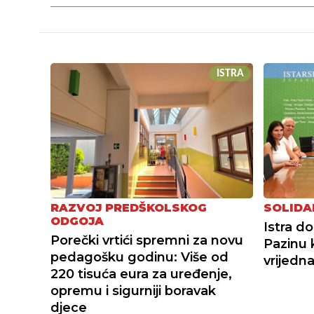
ISTRA
RAZVOJ PREDŠKOLSKOG
SOLIDA
ODGOJA
Istra d
Porečki vrtići spremni za novu
Pazinu k
pedagošku godinu: Više od
vrijedna
220 tisuća eura za uređenje,
opremu i sigurniji boravak
djece