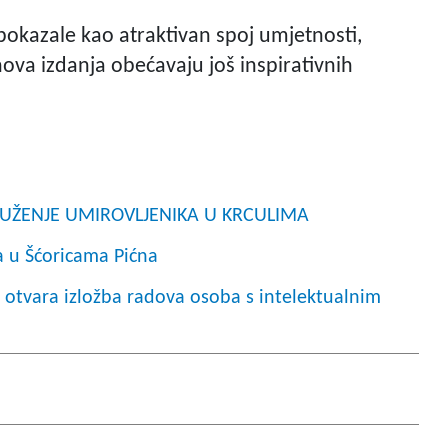
okazale kao atraktivan spoj umjetnosti,
nova izdanja obećavaju još inspirativnih
: DRUŽENJE UMIROVLJENIKA U KRCULIMA
ča u Šćoricama Pićna
 otvara izložba radova osoba s intelektualnim