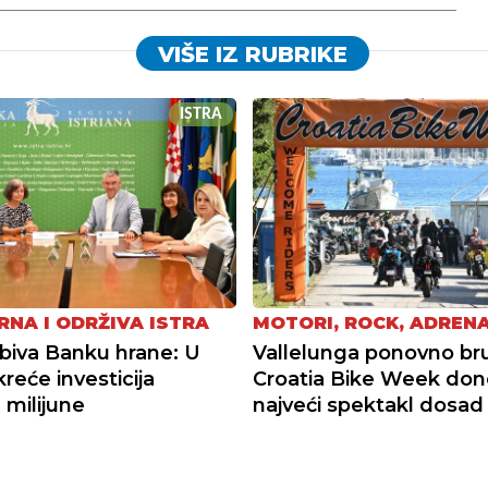
VIŠE IZ RUBRIKE
ISTRA
RNA I ODRŽIVA ISTRA
MOTORI, ROCK, ADREN
obiva Banku hrane: U
Vallelunga ponovno bruj
reće investicija
Croatia Bike Week don
 milijune
najveći spektakl dosad