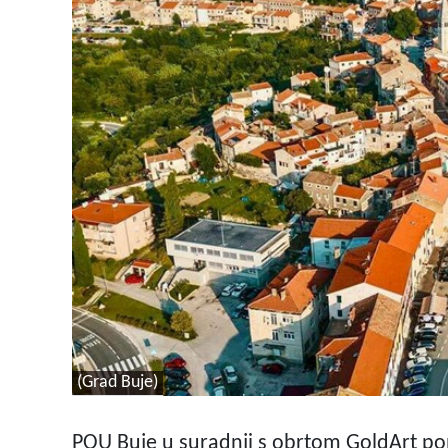
(Grad Buje)
POU Buje u suradnji s obrtom GoldArt po