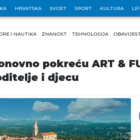
IKA
HRVATSKA
SVIJET
SPORT
KULTURA
LI
ORE I NAUTIKA
ZNANOST
TEHNOLOGIJA
OBAVIJEST
ponovno pokreću ART & FU
ditelje i djecu