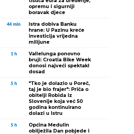
tisuća eura za uređenje,
opremu i sigurniji
boravak djece
Istra dobiva Banku
44
min
hrane: U Pazinu kreće
investicija vrijedna
milijune
Vallelunga ponovno
1
h
bruji: Croatia Bike Week
donosi najveći spektakl
dosad
"Tko je dolazio u Poreč,
5
h
taj je bio frajer": Priča o
obitelji Robida iz
Slovenije koja već 50
godina kontinuirano
dolazi u Istru
Općina Medulin
5
h
obilježila Dan pobjede i