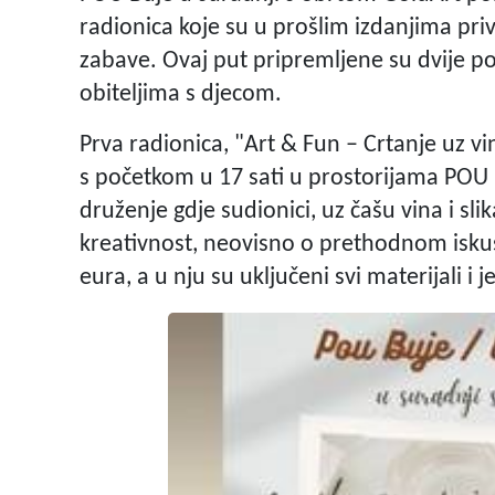
radionica koje su u prošlim izdanjima privu
zabave. Ovaj put pripremljene su dvije p
obiteljima s djecom.
Prva radionica, "Art & Fun – Crtanje uz vi
s početkom u 17 sati u prostorijama POU 
druženje gdje sudionici, uz čašu vina i sli
kreativnost, neovisno o prethodnom iskust
eura, a u nju su uključeni svi materijali i 