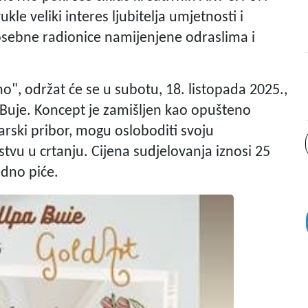
kle veliki interes ljubitelja umjetnosti i
osebne radionice namijenjene odraslima i
no", održat će se u subotu, 18. listopada 2025.,
Buje. Koncept je zamišljen kao opušteno
karski pribor, mogu osloboditi svoju
vu u crtanju. Cijena sudjelovanja iznosi 25
jedno piće.