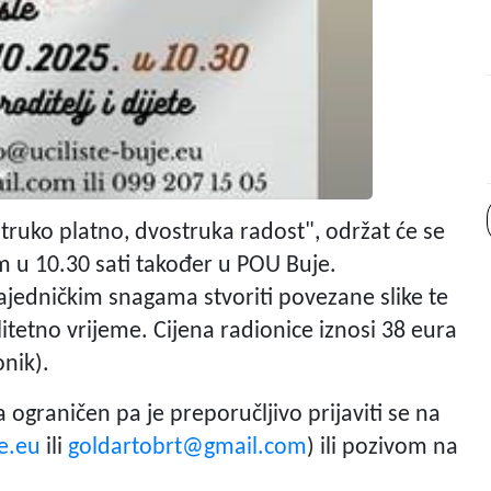
struko platno, dvostruka radost", održat će se
om u 10.30 sati također u POU Buje.
 zajedničkim snagama stvoriti povezane slike te
itetno vrijeme. Cijena radionice iznosi 38 eura
onik).
 ograničen pa je preporučljivo prijaviti se na
e.eu
ili
goldartobrt@gmail.com
) ili pozivom na