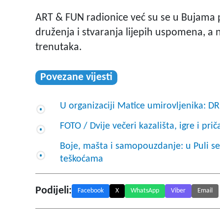
ART & FUN radionice već su se u Bujama p
druženja i stvaranja lijepih uspomena, a 
trenutaka.
Povezane vijesti
U organizaciji Matice umirovljenika
FOTO / Dvije večeri kazališta, igre i pri
Boje, mašta i samopouzdanje: u Puli se
teškoćama
Podijeli:
Facebook
X
WhatsApp
Viber
Email