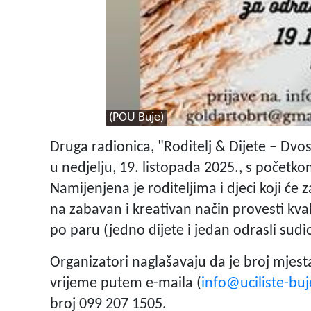
(POU Buje)
Druga radionica, "Roditelj & Dijete – Dvo
u nedjelju, 19. listopada 2025., s početk
Namijenjena je roditeljima i djeci koji će
na zabavan i kreativan način provesti kval
po paru (jedno dijete i jedan odrasli sudi
Organizatori naglašavaju da je broj mjesta
vrijeme putem e-maila (
info@uciliste-buj
broj 099 207 1505.