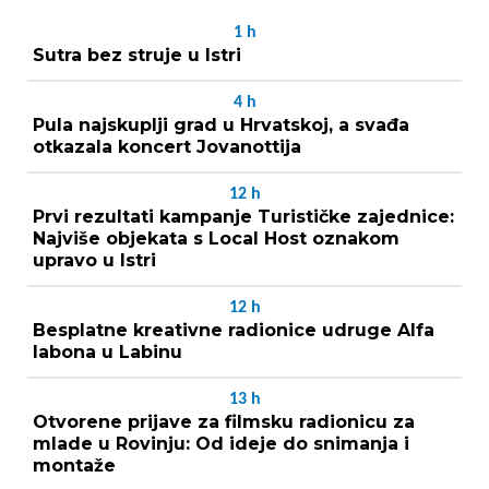
1
h
Sutra bez struje u Istri
4
h
Pula najskuplji grad u Hrvatskoj, a svađa
otkazala koncert Jovanottija
12
h
Prvi rezultati kampanje Turističke zajednice:
Najviše objekata s Local Host oznakom
upravo u Istri
12
h
Besplatne kreativne radionice udruge Alfa
labona u Labinu
13
h
Otvorene prijave za filmsku radionicu za
mlade u Rovinju: Od ideje do snimanja i
montaže