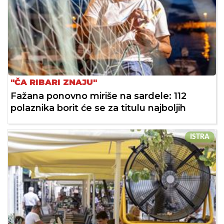
"ČA RIBARI ZNAJU"
Fažana ponovno miriše na sardele: 112
polaznika borit će se za titulu najboljih
ISTRA