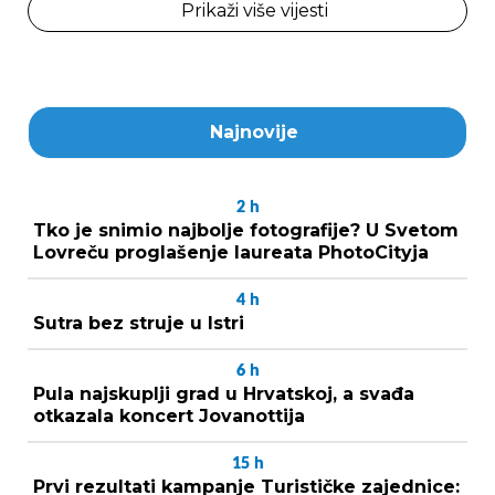
Prikaži više vijesti
Najnovije
2
h
Tko je snimio najbolje fotografije? U Svetom
Lovreču proglašenje laureata PhotoCityja
4
h
Sutra bez struje u Istri
6
h
Pula najskuplji grad u Hrvatskoj, a svađa
otkazala koncert Jovanottija
15
h
Prvi rezultati kampanje Turističke zajednice: