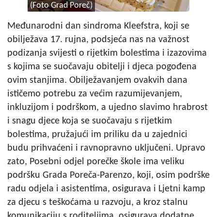
(Foto Grad Poreč)
Međunarodni dan sindroma Kleefstra, koji se
obilježava 17. rujna, podsjeća nas na važnost
podizanja svijesti o rijetkim bolestima i izazovima
s kojima se suočavaju obitelji i djeca pogođena
ovim stanjima. Obilježavanjem ovakvih dana
ističemo potrebu za većim razumijevanjem,
inkluzijom i podrškom, a ujedno slavimo hrabrost
i snagu djece koja se suočavaju s rijetkim
bolestima, pružajući im priliku da u zajednici
budu prihvaćeni i ravnopravno uključeni. Upravo
zato, Posebni odjel porečke škole ima veliku
podršku Grada Poreča-Parenzo, koji, osim podrške
radu odjela i asistentima, osigurava i Ljetni kamp
za djecu s teškoćama u razvoju, a kroz stalnu
komunikaciju s roditeljima, osigurava dodatne