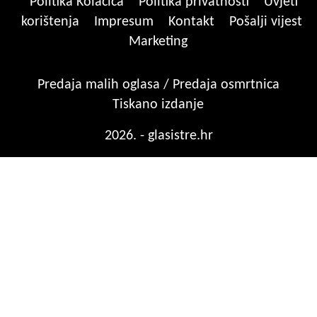
Politika Kolačića
Politika privatnosti
Uvjeti
korištenja
Impresum
Kontakt
Pošalji vijest
Marketing
Predaja malih oglasa / Predaja osmrtnica
Tiskano izdanje
2026. - glasistre.hr