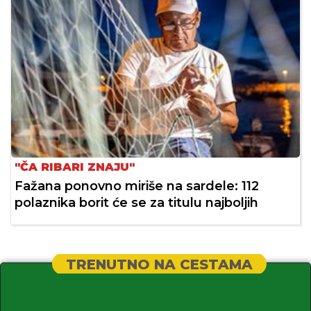
"ČA RIBARI ZNAJU"
Fažana ponovno miriše na sardele: 112
polaznika borit će se za titulu najboljih
TRENUTNO NA CESTAMA