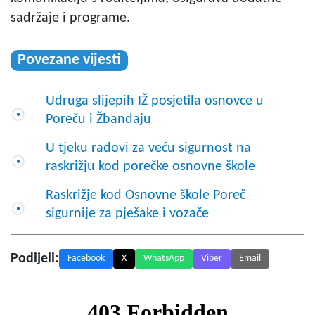
sadržaje i programe.
Povezane vijesti
Udruga slijepih IŽ posjetila osnovce u
Poreču i Žbandaju
U tjeku radovi za veću sigurnost na
raskrižju kod porečke osnovne škole
Raskrižje kod Osnovne škole Poreč
sigurnije za pješake i vozače
Podijeli:
Facebook
X
WhatsApp
Viber
Email