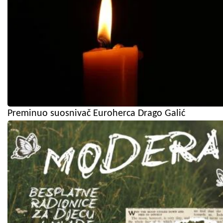
Preminuo suosnivač Euroherca Drago Galić