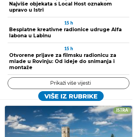
Najviše objekata s Local Host oznakom
upravo u Istri
15
h
Besplatne kreativne radionice udruge Alfa
labona u Labinu
15
h
Otvorene prijave za filmsku radionicu za
mlade u Rovinju: Od ideje do snimanja i
montaže
Prikaži više vijesti
VIŠE IZ RUBRIKE
ISTRA