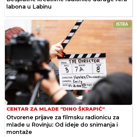
labona u Labinu
ISTRA
CENTAR ZA MLADE "DINO ŠKRAPIĆ"
Otvorene prijave za filmsku radionicu za
mlade u Rovinju: Od ideje do snimanja i
montaže