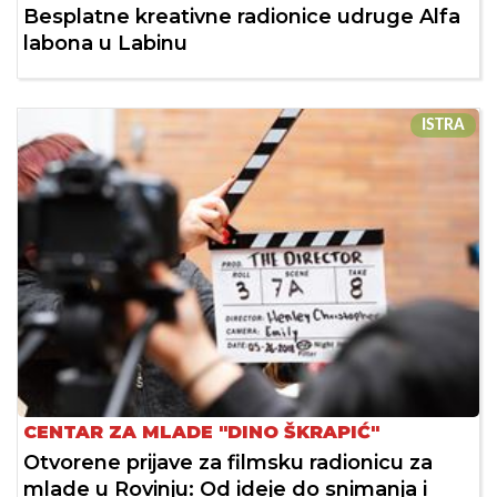
Besplatne kreativne radionice udruge Alfa
labona u Labinu
ISTRA
CENTAR ZA MLADE "DINO ŠKRAPIĆ"
Otvorene prijave za filmsku radionicu za
mlade u Rovinju: Od ideje do snimanja i