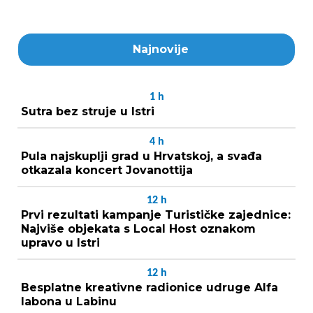
Najnovije
1
h
Sutra bez struje u Istri
4
h
Pula najskuplji grad u Hrvatskoj, a svađa
otkazala koncert Jovanottija
12
h
Prvi rezultati kampanje Turističke zajednice:
Najviše objekata s Local Host oznakom
upravo u Istri
12
h
Besplatne kreativne radionice udruge Alfa
labona u Labinu