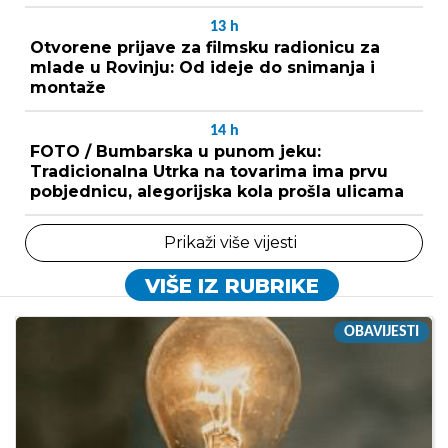
13
h
Otvorene prijave za filmsku radionicu za
mlade u Rovinju: Od ideje do snimanja i
montaže
14
h
FOTO / Bumbarska u punom jeku:
Tradicionalna Utrka na tovarima ima prvu
pobjednicu, alegorijska kola prošla ulicama
Prikaži više vijesti
VIŠE IZ RUBRIKE
OBAVIJESTI