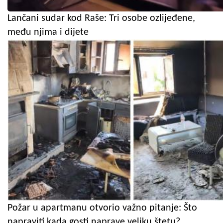
Lančani sudar kod Raše: Tri osobe ozlijeđene,
među njima i dijete
Požar u apartmanu otvorio važno pitanje: Što
napraviti kada gosti naprave veliku štetu?