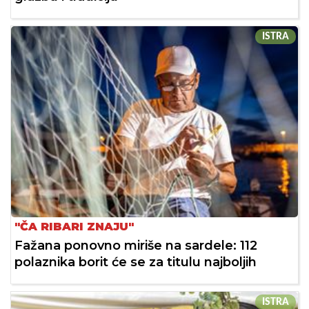
ISTRA
"ČA RIBARI ZNAJU"
Fažana ponovno miriše na sardele: 112
polaznika borit će se za titulu najboljih
ISTRA