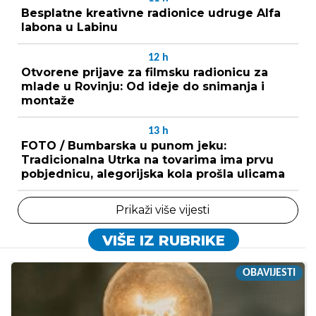
Besplatne kreativne radionice udruge Alfa
labona u Labinu
12
h
Otvorene prijave za filmsku radionicu za
mlade u Rovinju: Od ideje do snimanja i
montaže
13
h
FOTO / Bumbarska u punom jeku:
Tradicionalna Utrka na tovarima ima prvu
pobjednicu, alegorijska kola prošla ulicama
Prikaži više vijesti
VIŠE IZ RUBRIKE
OBAVIJESTI