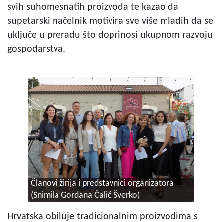
svih suhomesnatih proizvoda te kazao da
supetarski načelnik motivira sve više mladih da se
uključe u preradu što doprinosi ukupnom razvoju
gospodarstva.
Članovi žirija i predstavnici organizatora
(Snimila Gordana Čalić Šverko)
Hrvatska obiluje tradicionalnim proizvodima s