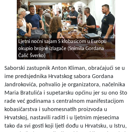
Ljetni noćni sajam S klobasicom u Europu
okupio brojne izlagače (Snimila Gordana
Čalić Šverko)
Saborski zastupnik Anton Kliman, obraćajući se u
ime predsjednika Hrvatskog sabora Gordana
Jandrokovića, pohvalio je organizatora, načelnika
Maria Bratulića i supetarsku općinu jer su ono što
rade već godinama s centralnom manifestacijom
kobasičarstva i suhomesnatih proizvoda u
Hrvatskoj, nastavili raditi i u ljetnim mjesecima
tako da svi gosti koji ljeti dođu u Hrvatsku, u Istru,