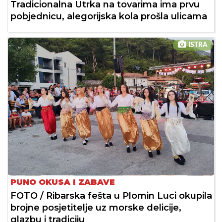
Tradicionalna Utrka na tovarima ima prvu
pobjednicu, alegorijska kola prošla ulicama
ISTRA
PUNO OKUSA I ZABAVE
FOTO / Ribarska fešta u Plomin Luci okupila
brojne posjetitelje uz morske delicije,
glazbu i tradiciju