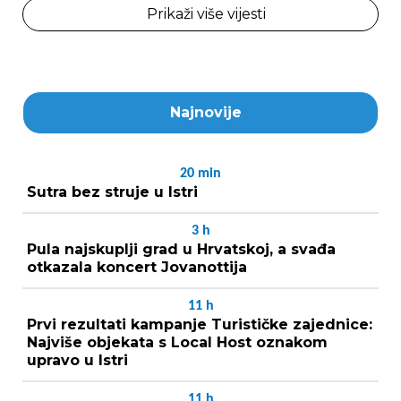
Prikaži više vijesti
Najnovije
20
min
Sutra bez struje u Istri
3
h
Pula najskuplji grad u Hrvatskoj, a svađa
otkazala koncert Jovanottija
11
h
Prvi rezultati kampanje Turističke zajednice:
Najviše objekata s Local Host oznakom
upravo u Istri
11
h