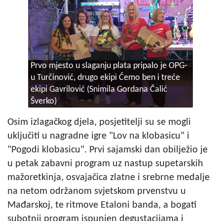
Prvo mjesto u slaganju plata pripalo je OPG-
u Turčinović, drugo ekipi Ćemo ben i treće
ekipi Gavrilović (Snimila Gordana Čalić
Šverko)
Osim izlagačkog djela, posjetitelji su se mogli
uključiti u nagradne igre "Lov na klobasicu" i
"Pogodi klobasicu". Prvi sajamski dan obilježio je
u petak zabavni program uz nastup supetarskih
mažoretkinja, osvajačica zlatne i srebrne medalje
na netom održanom svjetskom prvenstvu u
Mađarskoj, te ritmove Etaloni banda, a bogati
subotnji program ispunjen degustacijama i