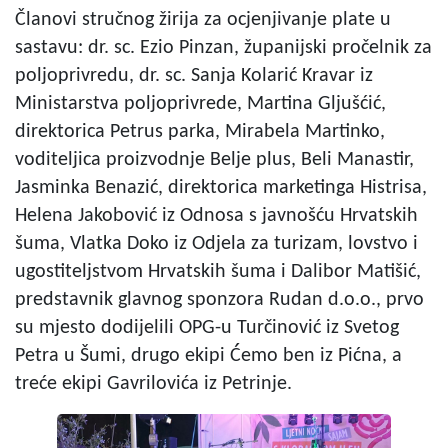
Članovi stručnog žirija za ocjenjivanje plate u
sastavu: dr. sc. Ezio Pinzan, županijski pročelnik za
poljoprivredu, dr. sc. Sanja Kolarić Kravar iz
Ministarstva poljoprivrede, Martina Gljušćić,
direktorica Petrus parka, Mirabela Martinko,
voditeljica proizvodnje Belje plus, Beli Manastir,
Jasminka Benazić, direktorica marketinga Histrisa,
Helena Jakobović iz Odnosa s javnošću Hrvatskih
šuma, Vlatka Doko iz Odjela za turizam, lovstvo i
ugostiteljstvom Hrvatskih šuma i Dalibor Matišić,
predstavnik glavnog sponzora Rudan d.o.o., prvo
su mjesto dodijelili OPG-u Turčinović iz Svetog
Petra u Šumi, drugo ekipi Ćemo ben iz Pićna, a
treće ekipi Gavrilovića iz Petrinje.