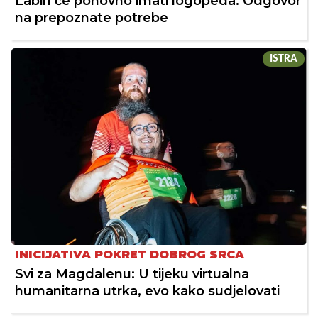
Labin će ponovno imati logopeda: Odgovor
na prepoznate potrebe
ISTRA
INICIJATIVA POKRET DOBROG SRCA
Svi za Magdalenu: U tijeku virtualna
humanitarna utrka, evo kako sudjelovati