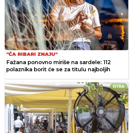
"ČA RIBARI ZNAJU"
Fažana ponovno miriše na sardele: 112
polaznika borit će se za titulu najboljih
ISTRA