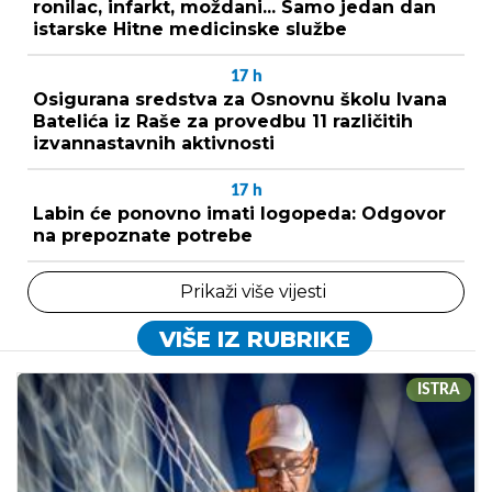
ronilac, infarkt, moždani... Samo jedan dan
istarske Hitne medicinske službe
17
h
Osigurana sredstva za Osnovnu školu Ivana
Batelića iz Raše za provedbu 11 različitih
izvannastavnih aktivnosti
17
h
Labin će ponovno imati logopeda: Odgovor
na prepoznate potrebe
Prikaži više vijesti
VIŠE IZ RUBRIKE
ISTRA