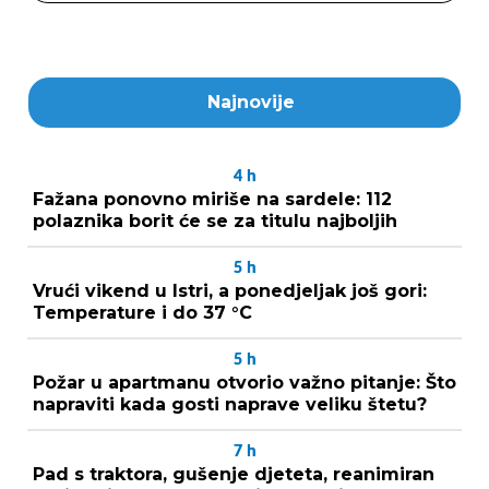
Najnovije
4
h
Fažana ponovno miriše na sardele: 112
polaznika borit će se za titulu najboljih
5
h
Vrući vikend u Istri, a ponedjeljak još gori:
Temperature i do 37 °C
5
h
Požar u apartmanu otvorio važno pitanje: Što
napraviti kada gosti naprave veliku štetu?
7
h
Pad s traktora, gušenje djeteta, reanimiran