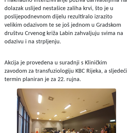
i naknadno intenziviranje poziva darivateljima na
dolazak uslijed nestašice zaliha krvi, što je u
poslijepodnevnom dijelu rezultiralo izrazito
velikim odazivom te se još jednom u Gradskom
društvu Crvenog križa Labin zahvaljuju svima na
odazivu i na strpljenju.
Akcija je provedena u suradnji s Kliničkim
zavodom za transfuziologiju KBC Rijeka, a sljedeći
termin planiran je za 22. rujna.