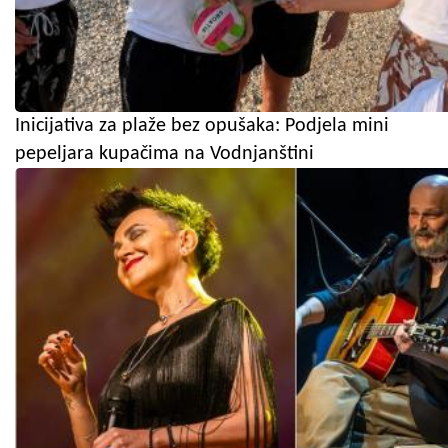
Inicijativa za plaže bez opušaka: Podjela mini
pepeljara kupačima na Vodnjanštini