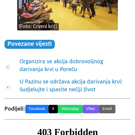
(Foto: Crveni križ)
Povezane vijesti
Organizira se akcija dobrovoljnog
darivanja krvi u Poreču
U Pazinu se održava akcija darivanja krvi:
Sudjelujte i spasite nečiji život
Podijeli:
Facebook
X
WhatsApp
Viber
Email