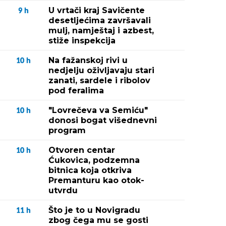
U vrtači kraj Savičente
9
h
desetljećima završavali
mulj, namještaj i azbest,
stiže inspekcija
Na fažanskoj rivi u
10
h
nedjelju oživljavaju stari
zanati, sardele i ribolov
pod feralima
"Lovrečeva va Semiću"
10
h
donosi bogat višednevni
program
Otvoren centar
10
h
Ćukovica, podzemna
bitnica koja otkriva
Premanturu kao otok-
utvrdu
Što je to u Novigradu
11
h
zbog čega mu se gosti