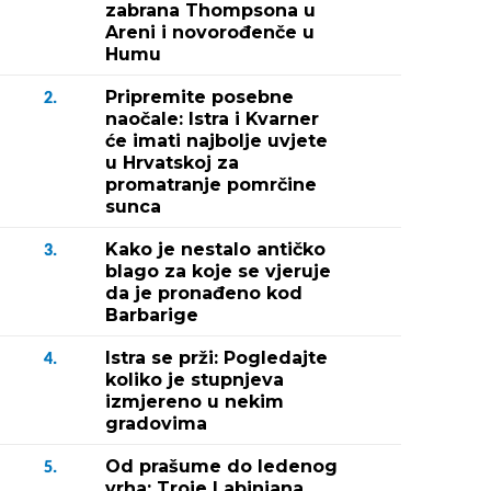
zabrana Thompsona u
Areni i novorođenče u
Humu
Pripremite posebne
2.
naočale: Istra i Kvarner
će imati najbolje uvjete
u Hrvatskoj za
promatranje pomrčine
sunca
Kako je nestalo antičko
3.
blago za koje se vjeruje
da je pronađeno kod
Barbarige
Istra se prži: Pogledajte
4.
koliko je stupnjeva
izmjereno u nekim
gradovima
Od prašume do ledenog
5.
vrha: Troje Labinjana