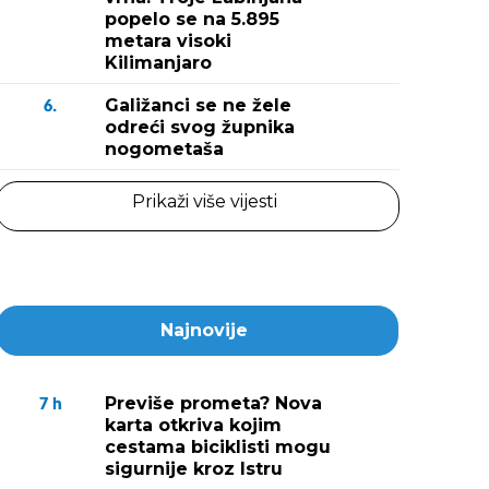
popelo se na 5.895
metara visoki
Kilimanjaro
Galižanci se ne žele
6.
odreći svog župnika
nogometaša
Prikaži više vijesti
Najnovije
Previše prometa? Nova
7
h
karta otkriva kojim
cestama biciklisti mogu
sigurnije kroz Istru