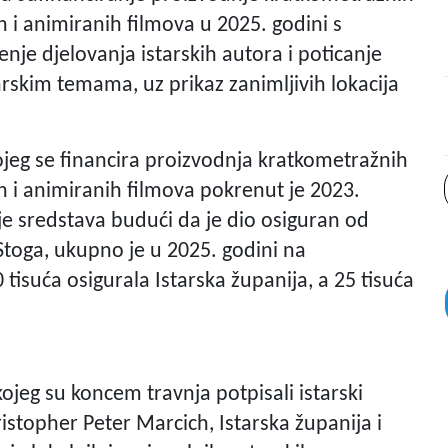
 i animiranih filmova u 2025. godini s
je djelovanja istarskih autora i poticanje
tarskim temama, uz prikaz zanimljivih lokacija
.
ojeg se financira proizvodnja kratkometražnih
 i animiranih filmova pokrenut je 2023.
e sredstava budući da je dio osiguran od
Stoga, ukupno je u 2025. godini na
 tisuća osigurala Istarska županija, a 25 tisuća
jeg su koncem travnja potpisali istarski
istopher Peter Marcich, Istarska županija i