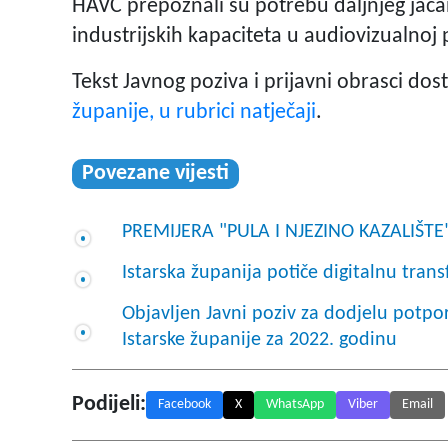
HAVC prepoznali su potrebu daljnjeg jačan
industrijskih kapaciteta u audiovizualnoj 
Tekst Javnog poziva i prijavni obrasci do
županije, u rubrici natječaji
.
Povezane vijesti
PREMIJERA "PULA I NJEZINO KAZALIŠTE" F
Istarska županija potiče digitalnu tran
Objavljen Javni poziv za dodjelu potpo
Istarske županije za 2022. godinu
Podijeli:
Facebook
X
WhatsApp
Viber
Email