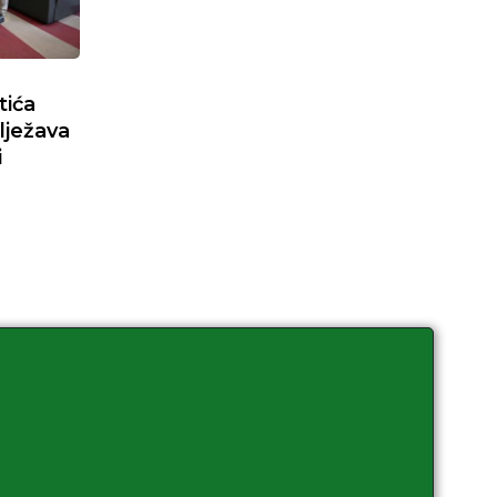
tića
lježava
i