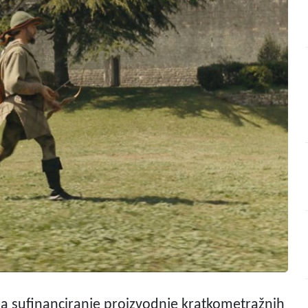
v za sufinanciranje proizvodnje kratkometražnih