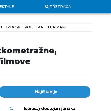
FESTYLE
PRETRAGA
I
IZBORI
POLITIKA
TURIZAM
atkometražne,
filmove
Najčitanije
Ispraćaj dostojan junaka,
1.