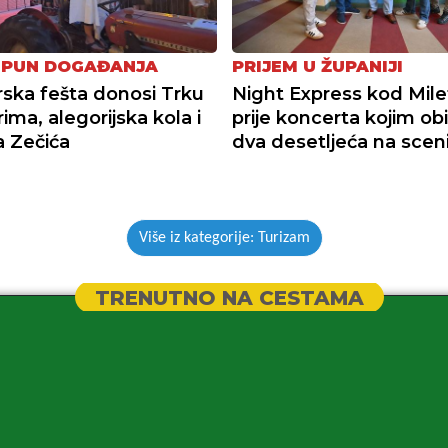
 PUN DOGAĐANJA
PRIJEM U ŽUPANIJI
ka fešta donosi Trku
Night Express kod Mile
ima, alegorijska kola i
prije koncerta kojim obi
 Zečića
dva desetljeća na scen
Više iz kategorije: Turizam
TRENUTNO NA CESTAMA