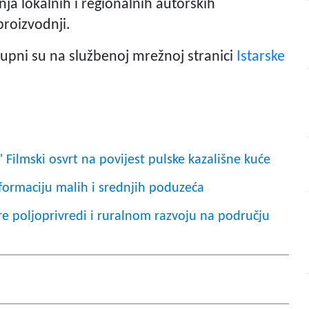
ja lokalnih i regionalnih autorskih
proizvodnji.
stupni su na službenoj mrežnoj stranici
Istarske
ilmski osvrt na povijest pulske kazališne kuće
sformaciju malih i srednjih poduzeća
re poljoprivredi i ruralnom razvoju na području