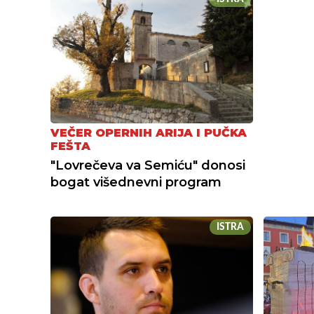
VEČER OPERNIH ARIJA I PUČKA
FEŠTA
"Lovrečeva va Semiću" donosi
bogat višednevni program
ISTRA