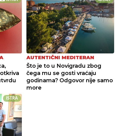
A
AUTENTIČNI MEDITERAN
a,
Što je to u Novigradu zbog
otkriva
čega mu se gosti vraćaju
utvrdu
godinama? Odgovor nije samo
more
ISTRA