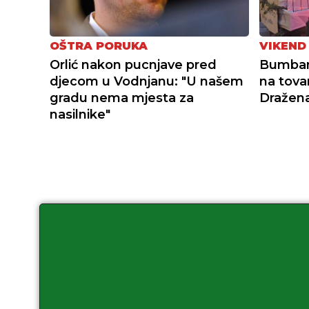
OŠTRA PORUKA
VIKEND
Orlić nakon pucnjave pred
Bumbars
djecom u Vodnjanu: "U našem
na tovar
gradu nema mjesta za
Dražena
nasilnike"