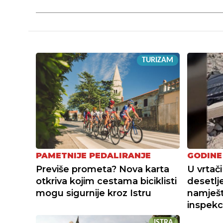
TURIZAM
PAMETNIJE PEDALIRANJE
GODINE
Previše prometa? Nova karta
U vrtači
otkriva kojim cestama biciklisti
desetlj
mogu sigurnije kroz Istru
namješta
inspekc
ISTRA