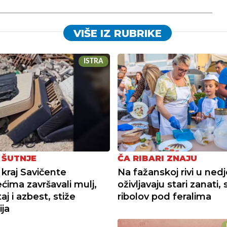
VIŠE IZ RUBRIKE
ISTRA
 ŠUTNJE
ČA RIBARI ZNAJU
 kraj Savičente
Na fažanskoj rivi u nedj
ećima završavali mulj,
oživljavaju stari zanati, 
j i azbest, stiže
ribolov pod feralima
ija