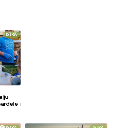
ISTRA
elju
sardele i
ISTRA
ISTRA