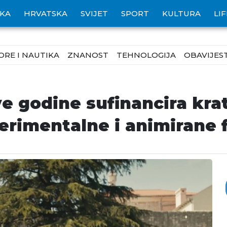
IKA
HRVATSKA
SVIJET
SPORT
KULTURA
LI
ORE I NAUTIKA
ZNANOST
TEHNOLOGIJA
OBAVIJEST
ove godine sufinancira kr
rimentalne i animirane 