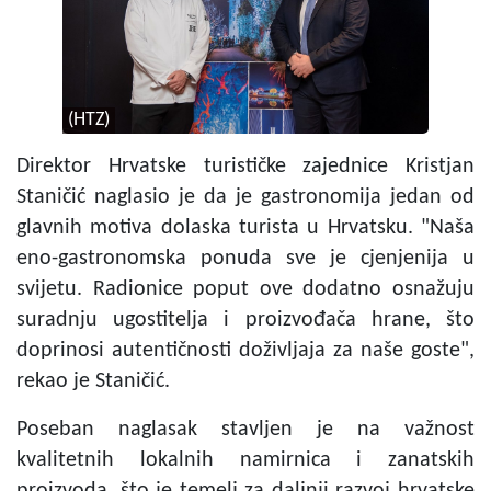
(HTZ)
Direktor Hrvatske turističke zajednice Kristjan
Staničić naglasio je da je gastronomija jedan od
glavnih motiva dolaska turista u Hrvatsku. "Naša
eno-gastronomska ponuda sve je cjenjenija u
svijetu. Radionice poput ove dodatno osnažuju
suradnju ugostitelja i proizvođača hrane, što
doprinosi autentičnosti doživljaja za naše goste",
rekao je Staničić.
Poseban naglasak stavljen je na važnost
kvalitetnih lokalnih namirnica i zanatskih
proizvoda, što je temelj za daljnji razvoj hrvatske