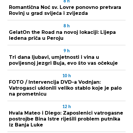
8
h
Romantična Noć sv. Lovre ponovno pretvara
Rovinj u grad svijeća i zvijezda
8
h
GelatOn the Road na novoj lokaciji: Lijepa
ledena priča u Peroju
9
h
Tri dana ljubavi, umjetnosti i vina u
povijesnoj jezgri Buja, evo što vas očekuje
10
h
FOTO / Intervencija DVD-a Vodnjan:
Vatrogasci uklonili veliko stablo koje je palo
na prometnicu
12
h
Hvala Mateo i Diego: Zaposlenici vatrogasne
postrojbe Bina Istre riješili problem putnika
iz Banja Luke