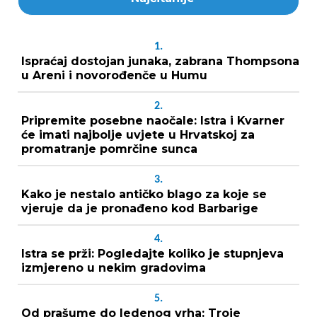
1.
Ispraćaj dostojan junaka, zabrana Thompsona
u Areni i novorođenče u Humu
2.
Pripremite posebne naočale: Istra i Kvarner
će imati najbolje uvjete u Hrvatskoj za
promatranje pomrčine sunca
3.
Kako je nestalo antičko blago za koje se
vjeruje da je pronađeno kod Barbarige
4.
Istra se prži: Pogledajte koliko je stupnjeva
izmjereno u nekim gradovima
5.
Od prašume do ledenog vrha: Troje