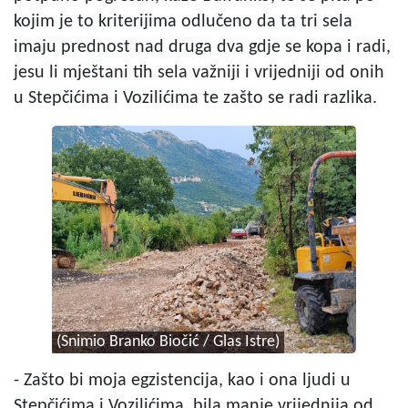
kojim je to kriterijima odlučeno da ta tri sela
imaju prednost nad druga dva gdje se kopa i radi,
jesu li mještani tih sela važniji i vrijedniji od onih
u Stepčićima i Vozilićima te zašto se radi razlika.
(Snimio Branko Biočić / Glas Istre)
- Zašto bi moja egzistencija, kao i ona ljudi u
Stepčićima i Vozilićima, bila manje vrijednija od