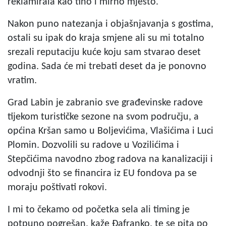
reklamirala kao tiho i mirno mjesto.
Nakon puno natezanja i objašnjavanja s gostima,
ostali su ipak do kraja smjene ali su mi totalno
srezali reputaciju kuće koju sam stvarao deset
godina. Sada će mi trebati deset da je ponovno
vratim.
Grad Labin je zabranio sve građevinske radove
tijekom turističke sezone na svom području, a
općina Kršan samo u Boljevićima, Vlašićima i Luci
Plomin. Dozvolili su radove u Vozilićima i
Stepčićima navodno zbog radova na kanalizaciji i
odvodnji što se financira iz EU fondova pa se
moraju poštivati rokovi.
I mi to čekamo od početka sela ali timing je
potpuno pogrešan, kaže Đafranko, te se pita po