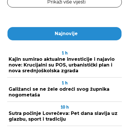
Prikaži više vijesti
Najnovije
1
h
Kajin sumirao aktualne investicije i najavio
nove: Krucijalni su POS, urbanistički plan i
nova srednjoškolska zgrada
1
h
Galižanci se ne žele odreći svog župnika
nogometaša
10
h
Sutra počinje Lovrečeva: Pet dana slavlja uz
glazbu, sport i tradiciju