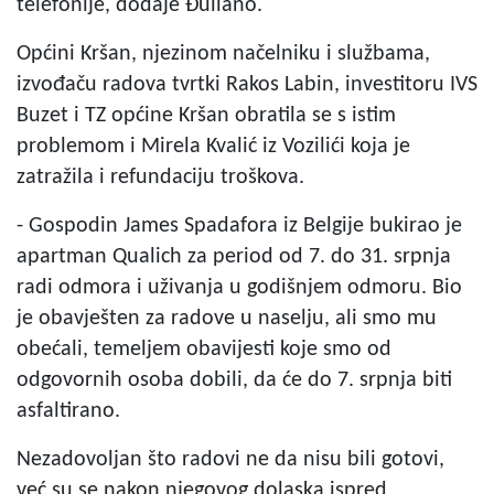
telefonije, dodaje Đuliano.
Općini Kršan, njezinom načelniku i službama,
izvođaču radova tvrtki Rakos Labin, investitoru IVS
Buzet i TZ općine Kršan obratila se s istim
problemom i Mirela Kvalić iz Vozilići koja je
zatražila i refundaciju troškova.
- Gospodin James Spadafora iz Belgije bukirao je
apartman Qualich za period od 7. do 31. srpnja
radi odmora i uživanja u godišnjem odmoru. Bio
je obavješten za radove u naselju, ali smo mu
obećali, temeljem obavijesti koje smo od
odgovornih osoba dobili, da će do 7. srpnja biti
asfaltirano.
Nezadovoljan što radovi ne da nisu bili gotovi,
već su se nakon njegovog dolaska ispred