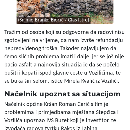
(Snimio Branko Biočić / Glas Istre)
Tražim od osoba koji su odgovorne da radovi nisu
zgotovljeni na vrijeme, da nam izvrše refundaciju
nepredviđenog troška. Također najavljujem da
ćemo sličnih problema imati i dalje, jer se još nije
bacio asfalt a najnovija situacija je da se počelo
bušiti i kopati ispod glavne ceste u Vozilićima, te
se buka širi selom, ističe Mirela Kvalić iz Vozilići.
Načelnik upoznat sa situacijom
Načelnik općine Kršan Roman Carić s tim je
problemima i primjedbama mještana Stepčića i
Vozilića upoznao IVS Buzet koji je investitor, te
izvođača radova tvrtku Rakos iz Labina.