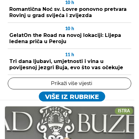
10
h
Romantična Noć sv. Lovre ponovno pretvara
Rovinj u grad svijeća i zvijezda
10
h
GelatOn the Road na novoj lokaciji: Lijepa
ledena priča u Peroju
11
h
Tri dana ljubavi, umjetnosti i vina u
povijesnoj jezgri Buja, evo što vas očekuje
Prikaži više vijesti
VIŠE IZ RUBRIKE
ISTRA