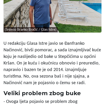
(Snimio Branko Biočić / Glas Istre)
U redakciju Glasa Istre javio se Đanfranko
Načinović, bivši pomorac, a sada iznajmljivač kuće
koju je naslijedio od bake u Stepčićima u općini
Kršan. On je kuću i okućnicu obnovio i preuredio,
napravio i bazen te je od 2014. iznajmljuje
turistima. No, ova sezona baš i nije sjajna, a
Načinović nam je pojasnio o čemu se radi.
Veliki problem zbog buke
- Ovoga ljeta pojavio se problem zbog