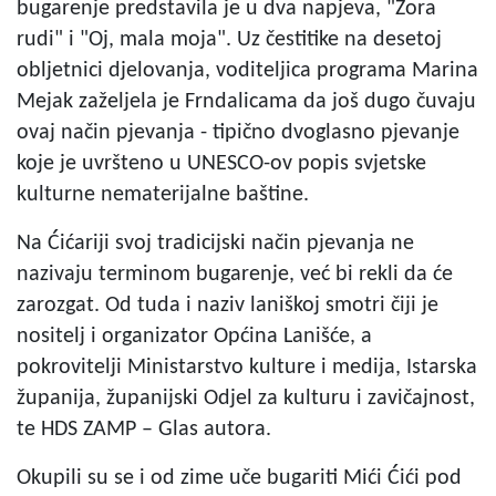
bugarenje predstavila je u dva napjeva, "Zora
rudi" i "Oj, mala moja". Uz čestitike na desetoj
obljetnici djelovanja, voditeljica programa Marina
Mejak zaželjela je Frndalicama da još dugo čuvaju
ovaj način pjevanja - tipično dvoglasno pjevanje
koje je uvršteno u UNESCO-ov popis svjetske
kulturne nematerijalne baštine.
Na Ćićariji svoj tradicijski način pjevanja ne
nazivaju terminom bugarenje, već bi rekli da će
zarozgat. Od tuda i naziv laniškoj smotri čiji je
nositelj i organizator Općina Lanišće, a
pokrovitelji Ministarstvo kulture i medija, Istarska
županija, županijski Odjel za kulturu i zavičajnost,
te HDS ZAMP – Glas autora.
Okupili su se i od zime uče bugariti Mići Ćići pod