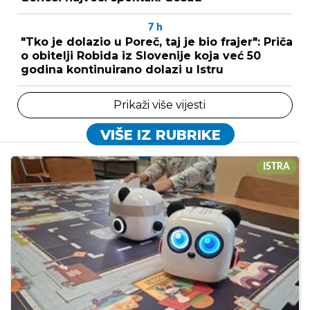
7
h
"Tko je dolazio u Poreč, taj je bio frajer": Priča
o obitelji Robida iz Slovenije koja već 50
godina kontinuirano dolazi u Istru
Prikaži više vijesti
VIŠE IZ RUBRIKE
ISTRA