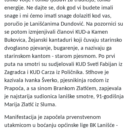
toliko volje i toliko ljubavi za tradiciju, toliko
energije. Ne dajte se, dok god vi budete imali
snage i mi ćemo imati snage dolaziti kod vas,
poručio je Lanišćanima Dundović. Na pozornici su
se potom izmjenjivali članovi KUD-a Kamen
Bukovica, Žejanski kantaduri koji čuvaju starinsko
dvoglasno pjevanje, bugarenje, a nazivaju ga
starinskom kantom - starom pjesmom. Po prvi
puta na smotri su sudjelovali KUD Sveti Fabijan iz
Zagradca i KUD Carza iz Poličnika. Stihove je
kazivala Ivanka Šverko, pjesnikinja rodom iz
Prapoća, a sa sinom Brankom Zlatićem, zapjevala
je najstarija sudionica laniške smotre, 91-godišnja
Marija Zlatić iz Sluma.
Manifestacija je započela prvenstvenom
utakmicom u boćanju općinske lige BK Lanišće -