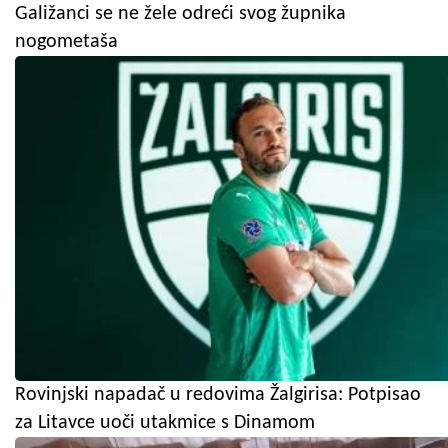
Galižanci se ne žele odreći svog župnika
nogometaša
Rovinjski napadač u redovima Žalgirisa: Potpisao
za Litavce uoči utakmice s Dinamom