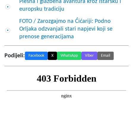
Plesna i glazbena avantura kroz istarsku i
europsku tradiciju
FOTO / Zarozgajmo na Ćićariji: Podno
Orljaka odzvanjali stari napjevi koji se
prenose generacijama
Podijeli:
Facebook
X
WhatsApp
Viber
Email