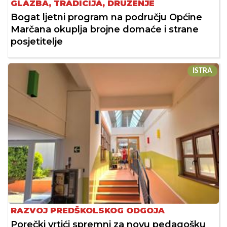
GLAZBA, TRADICIJA, DRUŽENJE
Bogat ljetni program na području Općine
Marčana okuplja brojne domaće i strane
posjetitelje
ISTRA
RAZVOJ PREDŠKOLSKOG ODGOJA
Porečki vrtići spremni za novu pedagošku