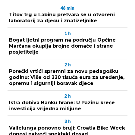
46
min
Titov trg u Labinu pretvara se u otvoreni
laboratorij za djecu i znatiželjnike
1
h
Bogat ljetni program na području Općine
Marčana okuplja brojne domaće i strane
posjetitelje
2
h
Porečki vrtići spremni za novu pedagošku
godinu: Više od 220 tisuća eura za uređenje,
opremu i sigurniji boravak djece
2
h
Istra dobiva Banku hrane: U Pazinu kreće
investicija vrijedna milijune
3
h
Vallelunga ponovno bruji: Croatia Bike Week
donosi najveći spektakl dosad