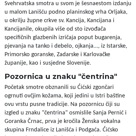
Svehrvatska smotra u svom je šesnaestom izdanju
u malom Lanišću podno planinskog vrha Orljaka,
u okrilju župne crkve sv. Kancija, Kancijana i
Kancijanile, okupila više od sto izvođača
specifičnih glazbenih izričaja poput bugarenja,
pjevanja na tanko i debelo, ojkanja..., iz Istarske,
Primorsko goranske, Zadarske i Karlovačke
županije, kao i susjedne Slovenije.
Pozornica u znaku "čentrina"
Početak smotre obznanili su Ćićski zgončari
ogrnuti ovčjim kožama, koji jedini u Istri baštine
ovu vrstu pusne tradicije. Na pozornicu čiji su
izgled u znaku "čentrina" osmislile Sanja Pernić i
Goranka Črnac, prva je kročila Ženska vokalna
skupina Frndalice iz Lanišća i Podgaća. Ćićsko