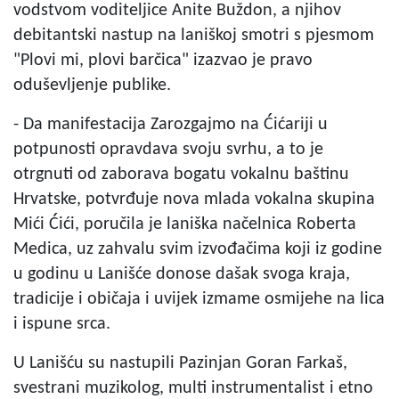
vodstvom voditeljice Anite Buždon, a njihov
debitantski nastup na laniškoj smotri s pjesmom
"Plovi mi, plovi barčica" izazvao je pravo
oduševljenje publike.
- Da manifestacija Zarozgajmo na Ćićariji u
potpunosti opravdava svoju svrhu, a to je
otrgnuti od zaborava bogatu vokalnu baštinu
Hrvatske, potvrđuje nova mlada vokalna skupina
Mići Ćići, poručila je laniška načelnica Roberta
Medica, uz zahvalu svim izvođačima koji iz godine
u godinu u Lanišće donose dašak svoga kraja,
tradicije i običaja i uvijek izmame osmijehe na lica
i ispune srca.
U Lanišću su nastupili Pazinjan Goran Farkaš,
svestrani muzikolog, multi instrumentalist i etno