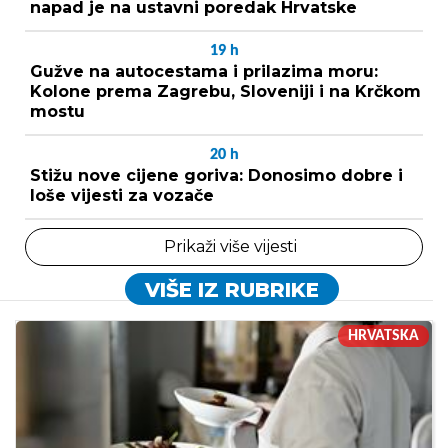
napad je na ustavni poredak Hrvatske
19
h
Gužve na autocestama i prilazima moru:
Kolone prema Zagrebu, Sloveniji i na Krčkom
mostu
20
h
Stižu nove cijene goriva: Donosimo dobre i
loše vijesti za vozače
Prikaži više vijesti
VIŠE IZ RUBRIKE
HRVATSKA