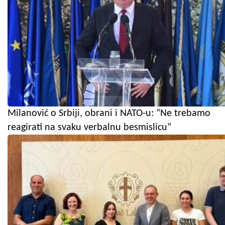
Milanović o Srbiji, obrani i NATO-u: "Ne trebamo
reagirati na svaku verbalnu besmislicu"