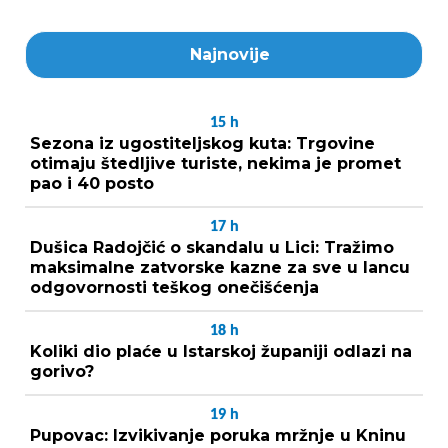
Najnovije
15
h
Sezona iz ugostiteljskog kuta: Trgovine
otimaju štedljive turiste, nekima je promet
pao i 40 posto
17
h
Dušica Radojčić o skandalu u Lici: Tražimo
maksimalne zatvorske kazne za sve u lancu
odgovornosti teškog onečišćenja
18
h
Koliki dio plaće u Istarskoj županiji odlazi na
gorivo?
19
h
Pupovac: Izvikivanje poruka mržnje u Kninu