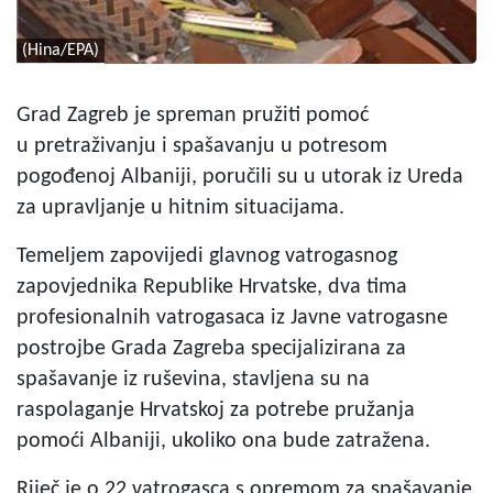
(Hina/EPA)
Grad Zagreb je spreman pružiti pomoć
u pretraživanju i spašavanju u potresom
pogođenoj Albaniji, poručili su u utorak iz Ureda
za upravljanje u hitnim situacijama.
Temeljem zapovijedi glavnog vatrogasnog
zapovjednika Republike Hrvatske, dva tima
profesionalnih vatrogasaca iz Javne vatrogasne
postrojbe Grada Zagreba specijalizirana za
spašavanje iz ruševina, stavljena su na
raspolaganje Hrvatskoj za potrebe pružanja
pomoći Albaniji, ukoliko ona bude zatražena.
Riječ je o 22 vatrogasca s opremom za spašavanje