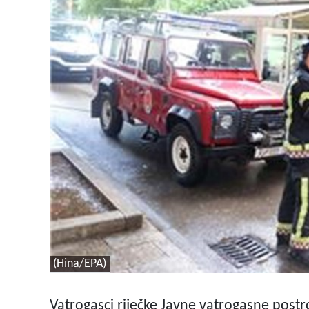
(Hina/EPA)
Vatrogasci riječke Javne vatrogasne postro