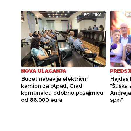
POLITIKA
NOVA ULAGANJA
PREDSJ
Buzet nabavlja električni
Hajdaš 
kamion za otpad, Grad
"Šuška 
komunalcu odobrio pozajmicu
Andreja
od 86.000 eura
spin"