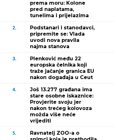
prema moru: Kolone
pred naplatama,
tunelima i prijelazima
Podstanari i stanodavci,
2.
pripremite se: Vlada
uvodi nova pravila
najma stanova
Plenković među 22
3.
europska čelnika koji
traže jačanje granica EU
nakon događaja u Ceut
Još 13.277 građana ima
4.
stare osobne iskaznice:
Provjerite svoju jer
nakon trećeg kolovoza
možda više neće
vrijediti
Ravnatelj ZOO-a o
5.
snimci koja je prethodila