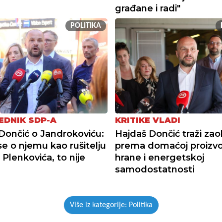
građane i radi"
POLITIKA
EDNIK SDP-A
KRITIKE VLADI
Dončić o Jandrokoviću:
Hajdaš Dončić traži zao
se o njemu kao rušitelju
prema domaćoj proizvo
 Plenkovića, to nije
hrane i energetskoj
samodostatnosti
Više iz kategorije: Politika