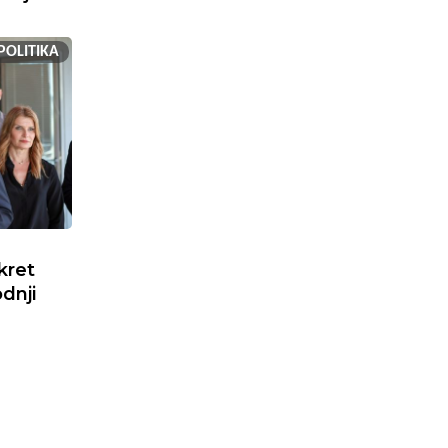
POLITIKA
kret
dnji