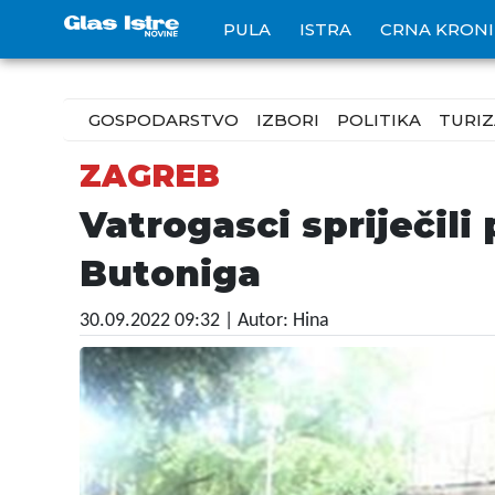
PULA
ISTRA
CRNA KRON
GOSPODARSTVO
IZBORI
POLITIKA
TURI
ZAGREB
Vatrogasci spriječil
Butoniga
30.09.2022 09:32
| Autor: Hina