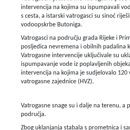
intervencija na kojima su ispumpavali vod
s cesta, a istarski vatrogasci su sinoć rij
vodoopskrbe Butoniga.
Vatrogasci na području grada Rijeke i Pri
posljedica nevremena i obilnih padalina k
Vatrogasne intervencije uključivale su uk
ispumpavanje vode iz poplavljenih objekat
intervencija na kojima je sudjelovalo 120 
vatrogasne zajednice (HVZ).
Vatrogasne snage su i dalje na terenu, a
područja.
Zbog uklanjanja stabala s prometnica i sa