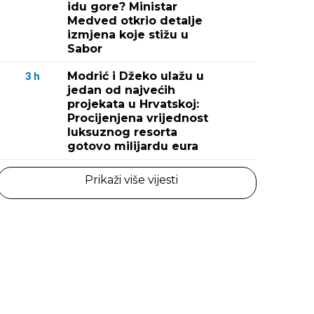
idu gore? Ministar
Medved otkrio detalje
izmjena koje stižu u
Sabor
Modrić i Džeko ulažu u
3
h
jedan od najvećih
projekata u Hrvatskoj:
Procijenjena vrijednost
luksuznog resorta
gotovo milijardu eura
Prikaži više vijesti