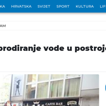
IKA
HRVATSKA
SVIJET
SPORT
KULTURA
LI
ZAM
i prodiranje vode u postr