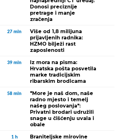
najnapredniji CT uređaj:
Donosi preciznije
pretrage i manje
zračenja
Više od 1,8 milijuna
27
min
prijavljenih radnika:
HZMO bilježi rast
zaposlenosti
Iz mora na pisma:
39
min
Hrvatska pošta posvetila
marke tradicijskim
ribarskim brodicama
"More je naš dom, naše
58
min
radno mjesto i temelj
našeg poslovanja":
Privatni brodari udružili
snage u čišćenju uvala i
obale
Braniteljske mirovine
1
h