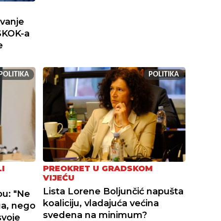
ivanje
SKOK-a
e
POLITIKA
POLITIKA
I
PREOKRET U GRADSKOM
VIJEĆU
Lista Lorene Boljunčić napušta
bu: "Ne
koaliciju, vladajuća većina
ga, nego
svedena na minimum?
svoje