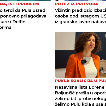
NA, ISTI PROBLEM
POTEZ IZ PRITVORA
tvrdi da Pula usred
Vižintin predložio izbac
ponovno prilagođava
osoba pod istragom U
re i Delfin
iz gradske javne nabav
torima
PUKLA KOALICIJA U PUL
Nezavisna lista Lorene
Boljunčić prešla u opor
želimo biti protiv neko
želimo Pulu koja sluša 