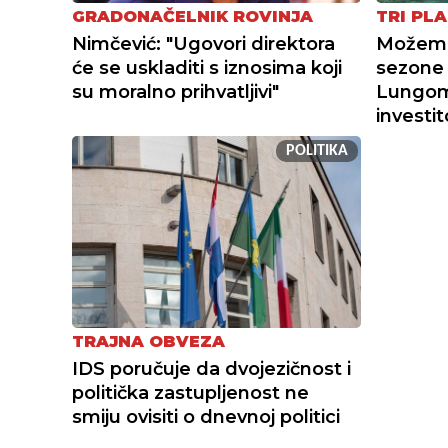
GRADONAČELNIK ROVINJA
TRI PLA
Nimčević: "Ugovori direktora
Možemo 
će se uskladiti s iznosima koji
sezone 
su moralno prihvatljivi"
Lungoma
investi
POLITIKA
TRAJNA OBVEZA
IDS poručuje da dvojezičnost i
politička zastupljenost ne
smiju ovisiti o dnevnoj politici