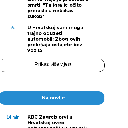
smrti: "Ta igra je očito
prerasla u nekakav
sukob"
U Hrvatskoj vam mogu
6.
trajno oduzeti
automobil: Zbog ovih
prekršaja ostajete bez
vozila
Prikaži više vijesti
Najnovije
KBC Zagreb prvi u
14
min
Hrvatskoj uveo