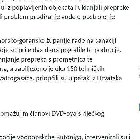
u iz poplavljenih objekata i uklanjali prepreke
ešili problem prodiranje vode u postrojenje
morsko-goranske županije rade na sanaciji
oje su prije dva dana pogodile to područje.
lanjanje prepreka s prometnica te
a, a zabilježeno je oko 150 tehničkih
vatrogasaca, priopćili su u petak iz Hrvatske
 pomažu im članovi DVD-ova s riječkog
nacije vodoopskrbe Butoniga, intervenirali su i