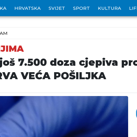
IKA
HRVATSKA
SVIJET
SPORT
KULTURA
LI
ZAM
IJIMA
 još 7.500 doza cjepiva pr
PRVA VEĆA POŠILJKA