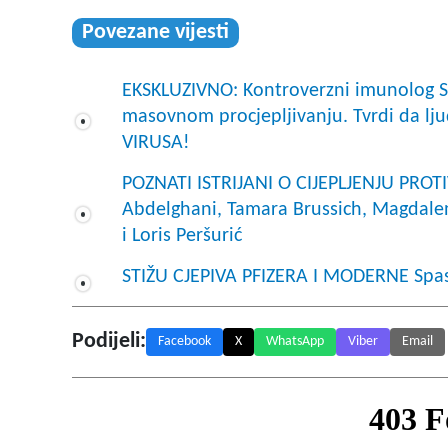
Povezane vijesti
EKSKLUZIVNO: Kontroverzni imunolog Sr
masovnom procjepljivanju. Tvrdi da l
VIRUSA!
POZNATI ISTRIJANI O CIJEPLJENJU PROTI
Abdelghani, Tamara Brussich, Magdalen
i Loris Peršurić
STIŽU CJEPIVA PFIZERA I MODERNE Spas
Podijeli:
Facebook
X
WhatsApp
Viber
Email