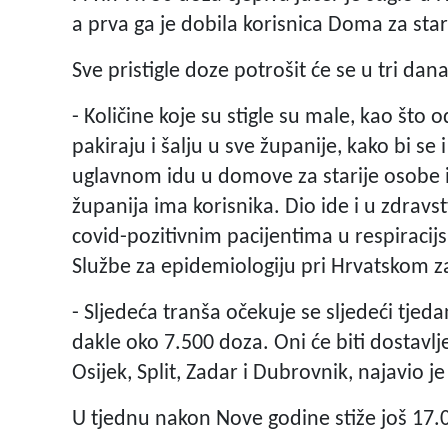
a prva ga je dobila korisnica Doma za sta
Sve pristigle doze potrošit će se u tri dan
- Količine koje su stigle su male, kao št
pakiraju i šalju u sve županije, kako bi se
uglavnom idu u domove za starije osobe i 
županija ima korisnika. Dio ide i u zdrav
covid-pozitivnim pacijentima u respiracijs
Službe za epidemiologiju pri Hrvatskom 
- Sljedeća tranša očekuje se sljedeći tjeda
dakle oko 7.500 doza. Oni će biti dostavlje
Osijek, Split, Zadar i Dubrovnik, najavio j
U tjednu nakon Nove godine stiže još 17.