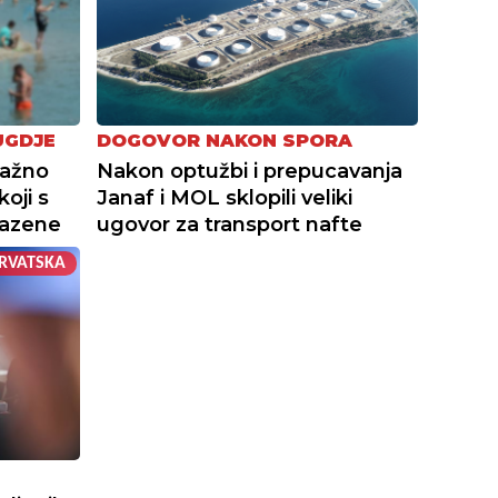
UGDJE
DOGOVOR NAKON SPORA
važno
Nakon optužbi i prepucavanja
oji s
Janaf i MOL sklopili veliki
bazene
ugovor za transport nafte
RVATSKA