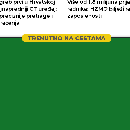
reb prvi u Hrvatskoj
Više od 1,8 milijuna prij
jnapredniji CT uređaj:
radnika: HZMO bilježi r
preciznije pretrage i
zaposlenosti
račenja
TRENUTNO NA CESTAMA