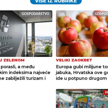
VIŠE IZ RUBRIKE
GOSPODARSTVO
GOSPO
U ZELENOM
VELIKI ZAOKRET
 porasli, a među
Europa gubi milijune t
kim indeksima najveće
jabuka, Hrvatska ove g
 zabilježili turizam i
ide u potpuno drugom
H