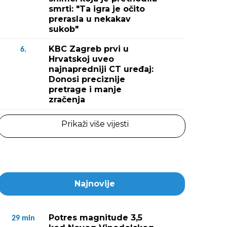
smrti: "Ta igra je očito
prerasla u nekakav
sukob"
KBC Zagreb prvi u
6.
Hrvatskoj uveo
najnapredniji CT uređaj:
Donosi preciznije
pretrage i manje
zračenja
Prikaži više vijesti
Najnovije
Potres magnitude 3,5
29
min