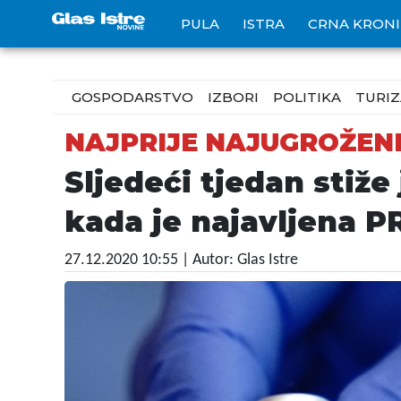
PULA
ISTRA
CRNA KRON
GOSPODARSTVO
IZBORI
POLITIKA
TURI
NAJPRIJE NAJUGROŽEN
Sljedeći tjedan stiže
kada je najavljena 
27.12.2020 10:55
| Autor: Glas Istre