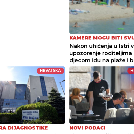
KAMERE MOGU BITI SV
Nakon uhićenja u Istri 
upozorenje roditeljima k
djecom idu na plaže i 
HRVATSKA
H
RA DIJAGNOSTIKE
NOVI PODACI