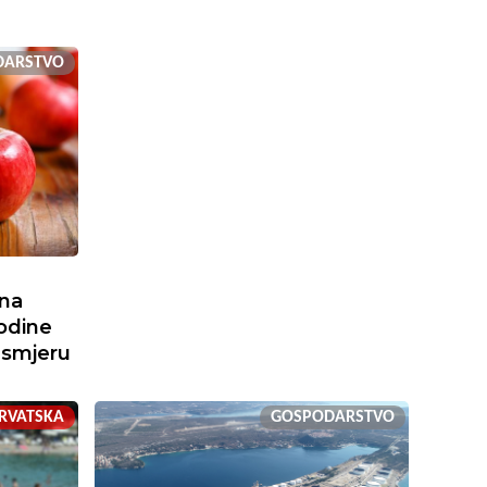
DARSTVO
ona
odine
 smjeru
RVATSKA
GOSPODARSTVO