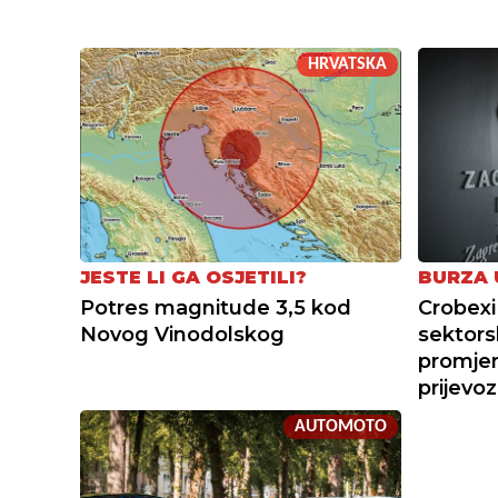
HRVATSKA
JESTE LI GA OSJETILI?
BURZA 
Potres magnitude 3,5 kod
Crobexi
Novog Vinodolskog
sektors
promjene
prijevoz
AUTOMOTO