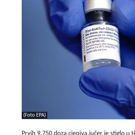
(Foto EPA)
Prvih 9.750 doza cjepiva jučer je stiglo u 