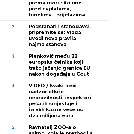
prema moru: Kolone
pred naplatama,
tunelima i prijelazima
Podstanari i stanodavci,
2.
pripremite se: Vlada
uvodi nova pravila
najma stanova
Plenković među 22
3.
europska čelnika koji
traže jačanje granica EU
nakon događaja u Ceut
VIDEO / Svaki treći
4.
nadzor otkrio
nepravilnosti, inspektori
pečatili smještaje i
izrekli kazne veće od
dva milijuna eura
Ravnatelj ZOO-a o
5.
snimci koja je prethodila