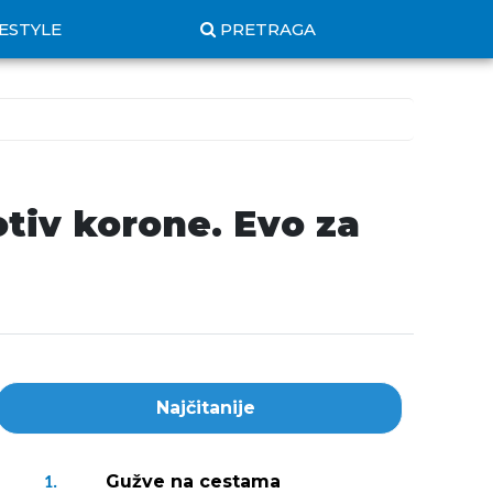
FESTYLE
PRETRAGA
otiv korone. Evo za
Najčitanije
Gužve na cestama
1.