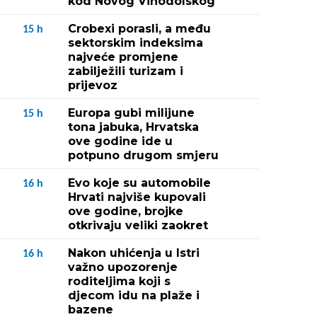
kod Novog Vinodolskog
Crobexi porasli, a među
15
h
sektorskim indeksima
najveće promjene
zabilježili turizam i
prijevoz
Europa gubi milijune
15
h
tona jabuka, Hrvatska
ove godine ide u
potpuno drugom smjeru
Evo koje su automobile
16
h
Hrvati najviše kupovali
ove godine, brojke
otkrivaju veliki zaokret
Nakon uhićenja u Istri
16
h
važno upozorenje
roditeljima koji s
djecom idu na plaže i
bazene