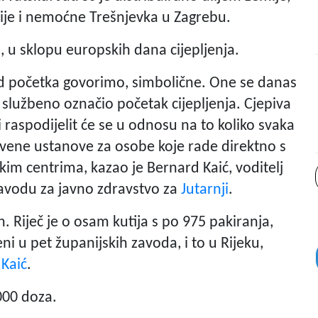
rije i nemoćne Trešnjevka u Zagrebu.
a, u sklopu europskih dana cijepljenja.
o od početka govorimo, simbolične. One se danas
 i službeno označio početak cijepljenja. Cjepiva
raspodijelit će se u odnosu na to koliko svaka
stvene ustanove za osobe koje rade direktno s
kim centrima, kazao je Bernard Kaić, voditelj
zavodu za javno zdravstvo za
Jutarnji
.
n. Riječ je o osam kutija s po 975 pakiranja,
ni u pet županijskih zavoda, i to u Rijeku,
e
Kaić
.
000 doza.