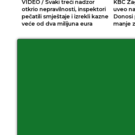
VIDEO / Svaki treći nadzor
KBC Zag
otkrio nepravilnosti, inspektori
uveo na
pečatili smještaje i izrekli kazne
Donosi 
veće od dva milijuna eura
manje z