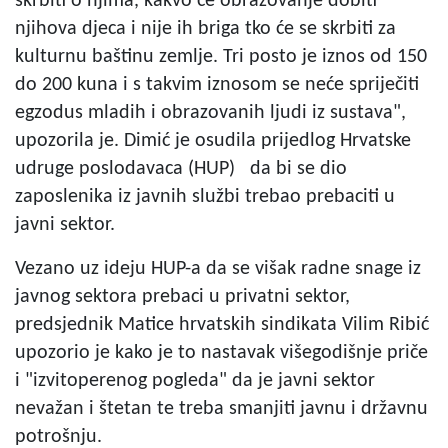
skrbiti o njima, kakvo će obrazovanje dobiti
njihova djeca i nije ih briga tko će se skrbiti za
kulturnu baštinu zemlje. Tri posto je iznos od 150
do 200 kuna i s takvim iznosom se neće spriječiti
egzodus mladih i obrazovanih ljudi iz sustava",
upozorila je. Dimić je osudila prijedlog Hrvatske
udruge poslodavaca (HUP) da bi se dio
zaposlenika iz javnih službi trebao prebaciti u
javni sektor.
Vezano uz ideju HUP-a da se višak radne snage iz
javnog sektora prebaci u privatni sektor,
predsjednik Matice hrvatskih sindikata Vilim Ribić
upozorio je kako je to nastavak višegodišnje priče
i "izvitoperenog pogleda" da je javni sektor
nevažan i štetan te treba smanjiti javnu i državnu
potrošnju.