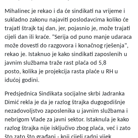
Mihalinec je rekao i da će sindikati na vrijeme i
sukladno zakonu najaviti poslodavcima koliko će
trajati štrajk taj dan, jer, pojasnio je, može trajati
cijeli dan ili kraće. "Serija od puno manje udaraca
može dovesti do razgovora i konačnog rješenja",
rekao je. Istaknuo je kako sindikati zaposlenih u
javnim službama traže rast plaća od 5,8
posto, kolika je projekcija rasta plaće u RH u
idućoj godini.
Predsjednica Sindikata socijalne skrbi Jadranka
Dimić rekla je da je razlog štrajka dugogodišnje
nezadovoljstvo zaposlenika u javnim službama i
nebrigom Vlade za javni sektor. Istaknula je kako
razlog štrajka nije isključivo zbog plaća, već i zato
što zato što građani - koji cijeli radni vijek