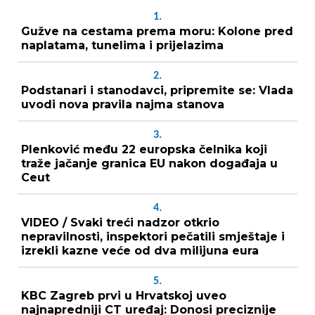
1.
Gužve na cestama prema moru: Kolone pred
naplatama, tunelima i prijelazima
2.
Podstanari i stanodavci, pripremite se: Vlada
uvodi nova pravila najma stanova
3.
Plenković među 22 europska čelnika koji
traže jačanje granica EU nakon događaja u
Ceut
4.
VIDEO / Svaki treći nadzor otkrio
nepravilnosti, inspektori pečatili smještaje i
izrekli kazne veće od dva milijuna eura
5.
KBC Zagreb prvi u Hrvatskoj uveo
najnapredniji CT uređaj: Donosi preciznije