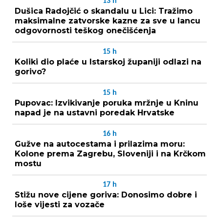
13
h
Dušica Radojčić o skandalu u Lici: Tražimo
maksimalne zatvorske kazne za sve u lancu
odgovornosti teškog onečišćenja
15
h
Koliki dio plaće u Istarskoj županiji odlazi na
gorivo?
15
h
Pupovac: Izvikivanje poruka mržnje u Kninu
napad je na ustavni poredak Hrvatske
16
h
Gužve na autocestama i prilazima moru:
Kolone prema Zagrebu, Sloveniji i na Krčkom
mostu
17
h
Stižu nove cijene goriva: Donosimo dobre i
loše vijesti za vozače