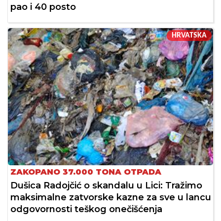
pao i 40 posto
HRVATSKA
ZAKOPANO 37.000 TONA OTPADA
Dušica Radojčić o skandalu u Lici: Tražimo
maksimalne zatvorske kazne za sve u lancu
odgovornosti teškog onečišćenja