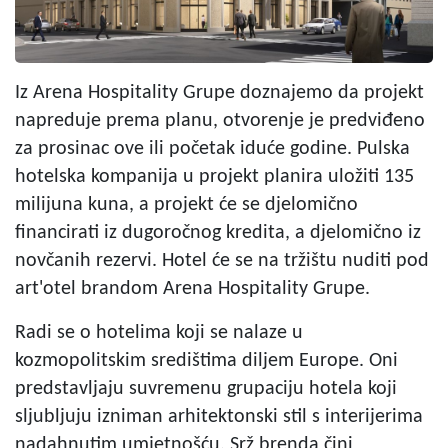
Iz Arena Hospitality Grupe doznajemo da projekt
napreduje prema planu, otvorenje je predviđeno
za prosinac ove ili početak iduće godine. Pulska
hotelska kompanija u projekt planira uložiti 135
milijuna kuna, a projekt će se djelomično
financirati iz dugoročnog kredita, a djelomično iz
novčanih rezervi. Hotel će se na tržištu nuditi pod
art'otel brandom Arena Hospitality Grupe.
Radi se o hotelima koji se nalaze u
kozmopolitskim središtima diljem Europe. Oni
predstavljaju suvremenu grupaciju hotela koji
sljubljuju izniman arhitektonski stil s interijerima
nadahnutim umjetnošću. Srž brenda čini