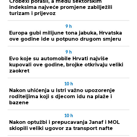
Crobexi porasli, a među sektorskim
indeksima najveće promjene zabilježili
turizam i prijevoz
9
h
Europa gubi milijune tona jabuka, Hrvatska
ove godine ide u potpuno drugom smjeru
9
h
Evo koje su automobile Hrvati najviše
kupovali ove godine, brojke otkrivaju veliki
zaokret
10
h
Nakon uhićenja u Istri važno upozorenje
roditeljima koji s djecom idu na plaže i
bazene
10
h
Nakon optužbi i prepucavanja Janaf i MOL
sklopili veliki ugovor za transport nafte