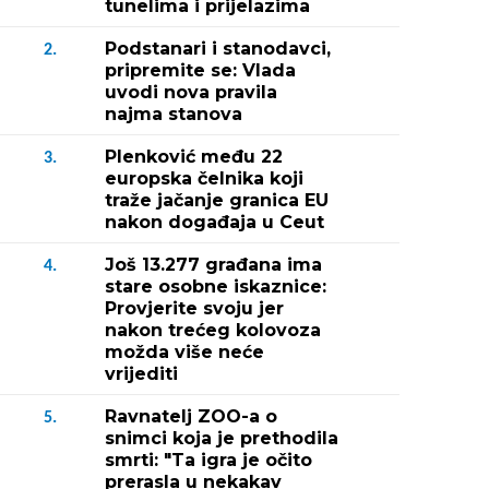
tunelima i prijelazima
Podstanari i stanodavci,
2.
pripremite se: Vlada
uvodi nova pravila
najma stanova
Plenković među 22
3.
europska čelnika koji
traže jačanje granica EU
nakon događaja u Ceut
Još 13.277 građana ima
4.
stare osobne iskaznice:
Provjerite svoju jer
nakon trećeg kolovoza
možda više neće
vrijediti
Ravnatelj ZOO-a o
5.
snimci koja je prethodila
smrti: "Ta igra je očito
prerasla u nekakav