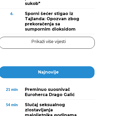
sukob"
Sporni šećer stigao iz
6.
Tajlanda: Opozvan zbog
prekoračenja sa
sumpornim dioksidom
Prikaži više vijesti
Najnovije
Preminuo suosnivač
21
min
Euroherca Drago Galić
Slučaj seksualnog
54
min
zlostavljanja
maloljetnika godinama