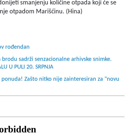
donijeti smanjenju količine otpada koji će se
enje otpadom Marišćinu. (Hina)
ov rođendan
brodu sadrži senzacionalne arhivske snimke.
LU U PULI 20. SRPNJA
la ponuda! Zašto nitko nije zainteresiran za "novu