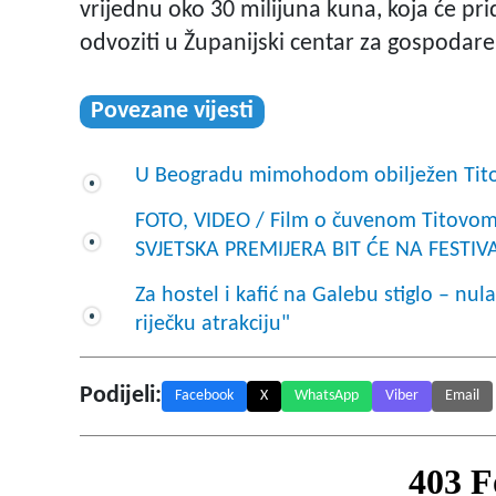
vrijednu oko 30 milijuna kuna, koja će pri
odvoziti u Županijski centar za gospodar
Povezane vijesti
U Beogradu mimohodom obilježen Tit
FOTO, VIDEO / Film o čuvenom Titovom 
SVJETSKA PREMIJERA BIT ĆE NA FESTIVA
Za hostel i kafić na Galebu stiglo – nu
riječku atrakciju"
Podijeli:
Facebook
X
WhatsApp
Viber
Email