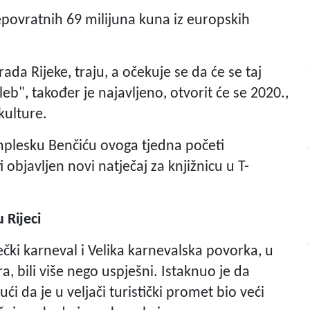
epovratnih 69 milijuna kuna iz europskih
rada Rijeke, traju, a očekuje se da će se taj
eb", također je najavljeno, otvorit će se 2020.,
kulture.
mplesku Benčiću ovoga tjedna početi
 objavljen novi natječaj za knjižnicu u T-
 Rijeci
ečki karneval i Velika karnevalska povorka, u
a, bili više nego uspješni. Istaknuo je da
i da je u veljači turistički promet bio veći