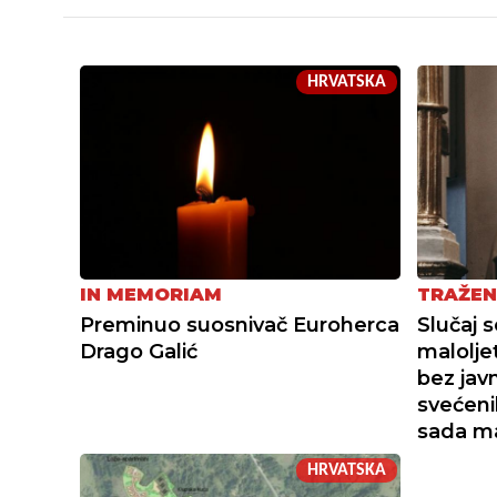
HRVATSKA
IN MEMORIAM
TRAŽEN
Preminuo suosnivač Euroherca
Slučaj 
Drago Galić
malolje
bez javn
svećeni
sada ma
HRVATSKA