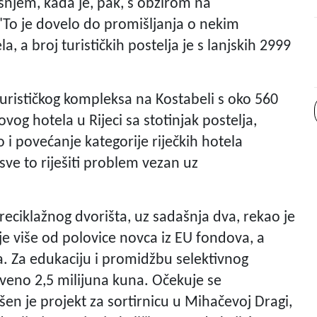
njem, kada je, pak, s obzirom na
"To je dovelo do promišljanja o nekim
a, a broj turističkih postelja je s lanjskih 2999
turističkog kompleksa na Kostabeli s oko 560
ovog hotela u Rijeci sa stotinjak postelja,
 i povećanje kategorije riječkih hotela
sve to riješiti problem vezan uz
reciklažnog dvorišta, uz sadašnja dva, rekao je
je više od polovice novca iz EU fondova, a
eta. Za edukaciju i promidžbu selektivnog
iveno 2,5 milijuna kuna. Očekuje se
ršen je projekt za sortirnicu u Mihačevoj Dragi,