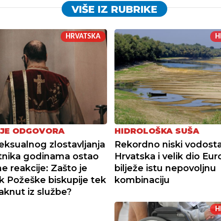
VIŠE IZ RUBRIKE
HRVATSKA
H
JE ODGOVORA
HIDROLOŠKA SUŠA
seksualnog zlostavljanja
Rekordno niski vodostaj
tnika godinama ostao
Hrvatska i velik dio Eu
e reakcije: Zašto je
bilježe istu nepovoljnu
k Požeške biskupije tek
kombinaciju
knut iz službe?
H