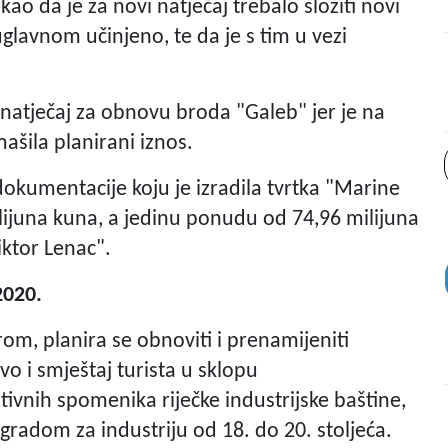
ao da je za novi natječaj trebalo složiti novi
 uglavnom učinjeno, te da je s tim u vezi
 natječaj za obnovu broda "Galeb" jer je na
ašila planirani iznos.
dokumentacije koju je izradila tvrtka "Marine
lijuna kuna, a jedinu ponudu od 74,96 milijuna
iktor Lenac".
2020.
om, planira se obnoviti i prenamijeniti
vo i smještaj turista u sklopu
ativnih spomenika riječke industrijske baštine,
adom za industriju od 18. do 20. stoljeća.