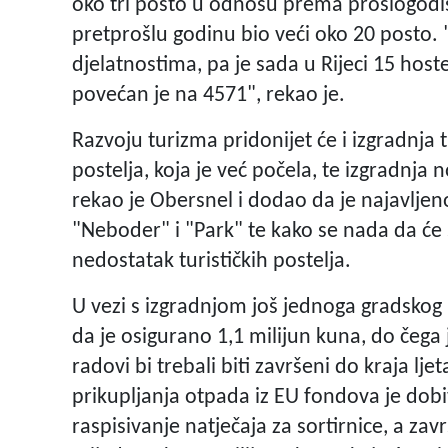
oko tri posto u odnosu prema prošlogodiš
pretprošlu godinu bio veći oko 20 posto. 
djelatnostima, pa je sada u Rijeci 15 hostel
povećan je na 4571", rekao je.
Razvoju turizma pridonijet će i izgradnja 
postelja, koja je već počela, te izgradnja n
rekao je Obersnel i dodao da je najavljeno
"Neboder" i "Park" te kako se nada da će 
nedostatak turističkih postelja.
U vezi s izgradnjom još jednoga gradskog 
da je osigurano 1,1 milijun kuna, do čega 
radovi bi trebali biti završeni do kraja lj
prikupljanja otpada iz EU fondova je dob
raspisivanje natječaja za sortirnice, a zav