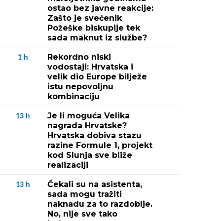
ostao bez javne reakcije:
Zašto je svećenik
Požeške biskupije tek
sada maknut iz službe?
Rekordno niski
1
h
vodostaji: Hrvatska i
velik dio Europe bilježe
istu nepovoljnu
kombinaciju
Je li moguća Velika
13
h
nagrada Hrvatske?
Hrvatska dobiva stazu
razine Formule 1, projekt
kod Slunja sve bliže
realizaciji
Čekali su na asistenta,
13
h
sada mogu tražiti
naknadu za to razdoblje.
No, nije sve tako