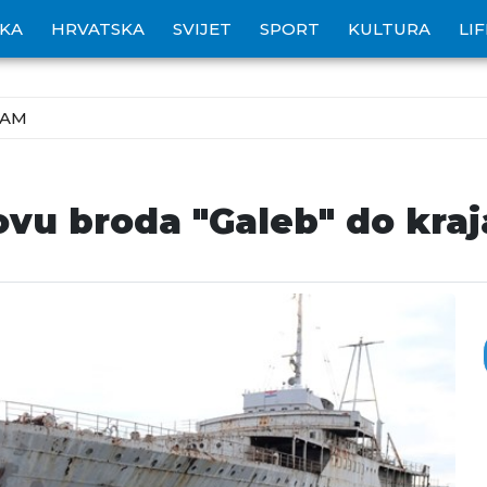
IKA
HRVATSKA
SVIJET
SPORT
KULTURA
LI
ZAM
ovu broda "Galeb" do kra