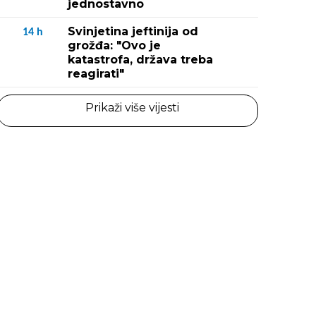
jednostavno
Svinjetina jeftinija od
14
h
grožđa: "Ovo je
katastrofa, država treba
reagirati"
Prikaži više vijesti