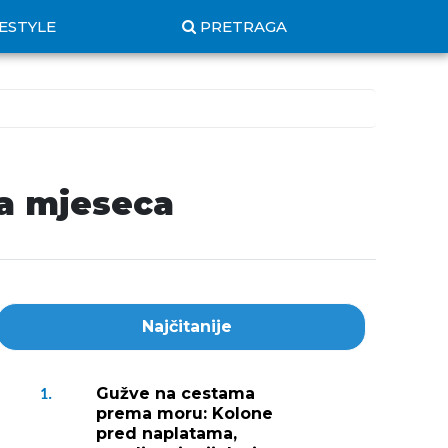
FESTYLE
PRETRAGA
ja mjeseca
Najčitanije
Gužve na cestama
1.
prema moru: Kolone
pred naplatama,