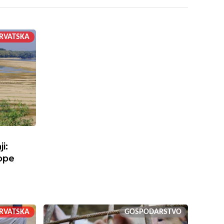
RVATSKA
i:
rope
RVATSKA
GOSPODARSTVO