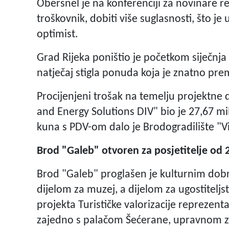
Obersnel je na konferenciji za novinare rek
troškovnik, dobiti više suglasnosti, što je
optimist.
Grad Rijeka poništio je početkom siječnja
natječaj stigla ponuda koja je znatno prem
Procijenjeni trošak na temelju projektne 
and Energy Solutions DIV" bio je 27,67 mi
kuna s PDV-om dalo je Brodogradilište "V
Brod "Galeb" otvoren za posjetitelje od 
Brod "Galeb" proglašen je kulturnim dobr
dijelom za muzej, a dijelom za ugostiteljst
projekta Turističke valorizacije reprezent
zajedno s palačom Šećerane, upravnom zgr