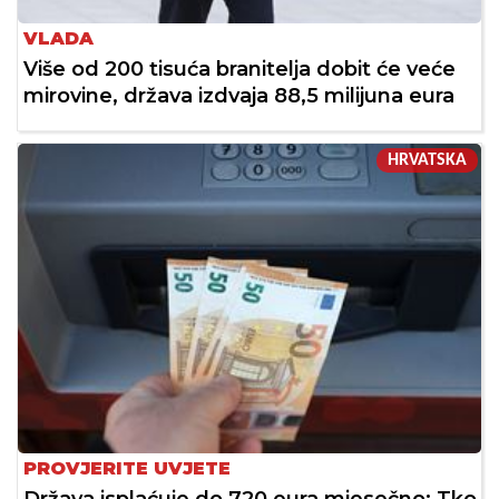
VLADA
Više od 200 tisuća branitelja dobit će veće
mirovine, država izdvaja 88,5 milijuna eura
HRVATSKA
PROVJERITE UVJETE
Država isplaćuje do 720 eura mjesečno: Tko