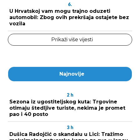
6.
U Hrvatskoj vam mogu trajno oduzeti
automobil: Zbog ovih prekršaja ostajete bez
vozila
Prikaži više vijesti
Najnovije
2
h
Sezona iz ugostiteljskog kuta: Trgovine
otimaju štedljive turiste, nekima je promet
pao i 40 posto
3
h
Dušica Radojčić o skandalu u Lici: Tražimo