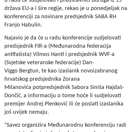
u radu će sudjelovati i predstavnici udruga iz 15
država EU-a i šire regije, rekao je u ponedjeljak na
konferenciji za novinare predsjednik SABA RH
Franjo Habulin.
Najavio je da će u radu konferencije sudjelovati
predsjednik FIR-a (Međunarodna federacija
antifašista) Vilmos Hanti i predsjednik WVF-a
(Svjetske veteranske federacije) Dan-
Viggo Bergtun, te kao izaslanik novoizabranog
hrvatskog predsjednika Zorana
Milanovića potpredsjednik Sabora Siniša Hajdaš-
Dončić, a informaciju o tome hoće li sudjelovati
premijer Andrej Plenković ili će poslati izaslanika
još uvijek nemaju.
"Savez organizira Međunarodnu konferenciju radi