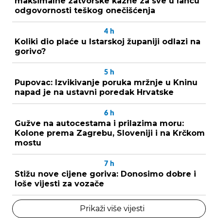
maksimalne zatvorske kazne za sve u lancu
odgovornosti teškog onečišćenja
4
h
Koliki dio plaće u Istarskoj županiji odlazi na
gorivo?
5
h
Pupovac: Izvikivanje poruka mržnje u Kninu
napad je na ustavni poredak Hrvatske
6
h
Gužve na autocestama i prilazima moru:
Kolone prema Zagrebu, Sloveniji i na Krčkom
mostu
7
h
Stižu nove cijene goriva: Donosimo dobre i
loše vijesti za vozače
Prikaži više vijesti