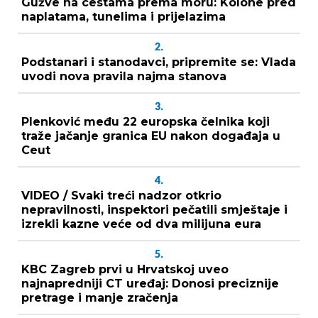
Gužve na cestama prema moru: Kolone pred
naplatama, tunelima i prijelazima
2.
Podstanari i stanodavci, pripremite se: Vlada
uvodi nova pravila najma stanova
3.
Plenković među 22 europska čelnika koji
traže jačanje granica EU nakon događaja u
Ceut
4.
VIDEO / Svaki treći nadzor otkrio
nepravilnosti, inspektori pečatili smještaje i
izrekli kazne veće od dva milijuna eura
5.
KBC Zagreb prvi u Hrvatskoj uveo
najnapredniji CT uređaj: Donosi preciznije
pretrage i manje zračenja