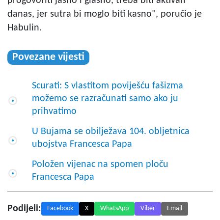
progovoriti jasno i glasno, treba biti aktivan
danas, jer sutra bi moglo biti kasno", poručio je
Habulin.
Povezane vijesti
Scurati: S vlastitom poviješću fašizma
možemo se razračunati samo ako ju
prihvatimo
U Bujama se obilježava 104. obljetnica
ubojstva Francesca Papa
Položen vijenac na spomen ploču
Francesca Papa
Podijeli:
Facebook
X
WhatsApp
Viber
Email