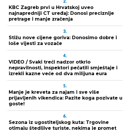
2.
KBC Zagreb prvi u Hrvatskoj uveo
najnapredniji CT uređaj: Donosi preciznije
pretrage i manje zračenja
3.
Stižu nove cijene goriva: Donosimo dobre i
loše vijesti za vozače
4.
VIDEO / Svaki treći nadzor otkrio
nepravilnosti, inspektori pečatili smještaje i
izrekli kazne veće od dva milijuna eura
5.
Manje je kreveta za najam i sve više
prijavljenih vikendica: Pazite koga pozivate u
goste!
6.
Sezona iz ugostiteljskog kuta: Trgovine
otimaju štedljive turiste, nekima je promet