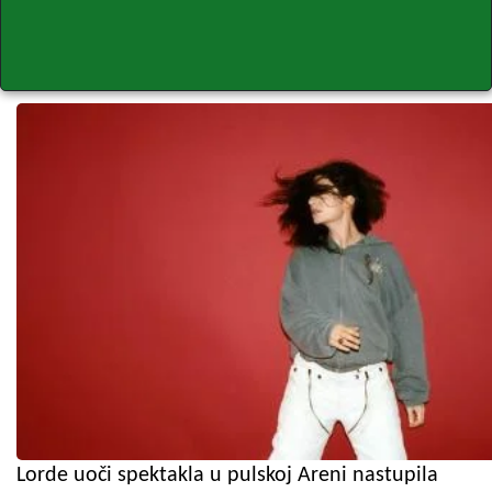
Lorde uoči spektakla u pulskoj Areni nastupila