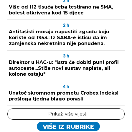
2
h
Više od 112 tisuća beba testirano na SMA,
bolest otkrivena kod 15 djece
2
h
Antifašisti moraju napustiti zgradu koju
koriste od 1953.: Iz SABA-e ističu da im
zamjenska nekretnina nije ponuđena.
3
h
Direktor u HAC-u: "Istra će dobiti puni profil
autoceste...Stiže novi sustav naplate, ali
kolone ostaju"
4
h
Unatoč skromnom prometu Crobex indeksi
prošloga tjedna blago porasli
Prikaži više vijesti
VIŠE IZ RUBRIKE