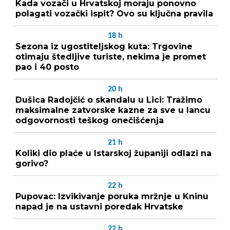
Kada vozači u Hrvatskoj moraju ponovno
polagati vozački ispit? Ovo su ključna pravila
18
h
Sezona iz ugostiteljskog kuta: Trgovine
otimaju štedljive turiste, nekima je promet
pao i 40 posto
20
h
Dušica Radojčić o skandalu u Lici: Tražimo
maksimalne zatvorske kazne za sve u lancu
odgovornosti teškog onečišćenja
21
h
Koliki dio plaće u Istarskoj županiji odlazi na
gorivo?
22
h
Pupovac: Izvikivanje poruka mržnje u Kninu
napad je na ustavni poredak Hrvatske
22
h