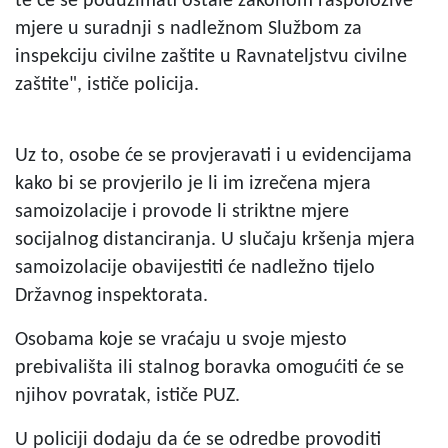
te će se poduzimati ostale zakonom raspoložive
mjere u suradnji s nadležnom Službom za
inspekciju civilne zaštite u Ravnateljstvu civilne
zaštite", ističe policija.
Uz to, osobe će se provjeravati i u evidencijama
kako bi se provjerilo je li im izrečena mjera
samoizolacije i provode li striktne mjere
socijalnog distanciranja. U slučaju kršenja mjera
samoizolacije obavijestiti će nadležno tijelo
Državnog inspektorata.
Osobama koje se vraćaju u svoje mjesto
prebivališta ili stalnog boravka omogućiti će se
njihov povratak, ističe PUZ.
U policiji dodaju da će se odredbe provoditi