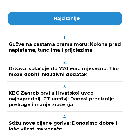
Najčitanije
1.
Gužve na cestama prema moru: Kolone pred
naplatama, tunelima i prijelazima
2.
Država isplaćuje do 720 eura mjesečno: Tko
može dobiti inkluzivni dodatak
3.
KBC Zagreb prvi u Hrvatskoj uveo
najnapredniji CT uređaj: Donosi preciznije
pretrage i manje zračenja
4.
Stižu nove cijene goriva: Donosimo dobre i
loše vijesti za vozače