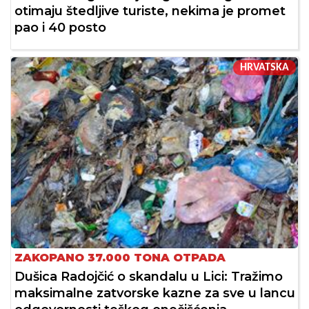
otimaju štedljive turiste, nekima je promet
pao i 40 posto
HRVATSKA
ZAKOPANO 37.000 TONA OTPADA
Dušica Radojčić o skandalu u Lici: Tražimo
maksimalne zatvorske kazne za sve u lancu