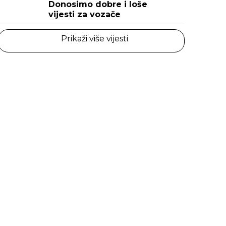
Donosimo dobre i loše
vijesti za vozače
Prikaži više vijesti