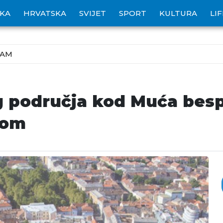
IKA
HRVATSKA
SVIJET
SPORT
KULTURA
LI
ZAM
g područja kod Muća be
vom