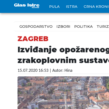
PULA
ISTRA
CRNA KRON
GOSPODARSTVO
IZBORI
POLITIKA
TURI
ZAGREB
Izviđanje opožareno
zrakoplovnim susta
15.07.2020 16:53
| Autor: Hina