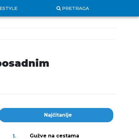
FESTYLE
PRETRAGA
sposadnim
Najčitanije
Gužve na cestama
1.