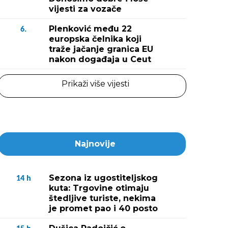
vijesti za vozače
Plenković među 22
6.
europska čelnika koji
traže jačanje granica EU
nakon događaja u Ceut
Prikaži više vijesti
Najnovije
Sezona iz ugostiteljskog
14
h
kuta: Trgovine otimaju
štedljive turiste, nekima
je promet pao i 40 posto