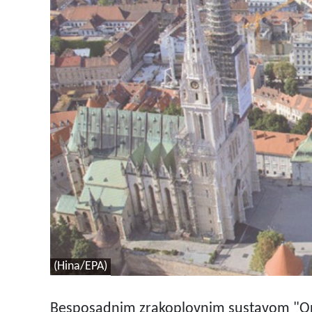
(Hina/EPA)
Besposadnim zrakoplovnim sustavom "Orbi