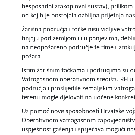
besposadni zrakoplovni sustav), prilikom i
od kojih je postojala ozbiljna prijetnja n
Žarišna područja i točke nisu vidljive vat
tinjaju pod zemljom ili u panjevima, deblim
na neopožareno područje te time uzrokuje
požara.
Istim žarišnim točkama i područjima su o
Vatrogasnom operativnom središtu RH u Di
područja i proslijedile zemaljskim vatro
terenu mogle djelovati na uočene konkret
Uz pomoć nove sposobnosti Hrvatske vojsk
Operativnom vatrogasnom zapovjedništv
uspješnost gašenja i sprječava mogući nas