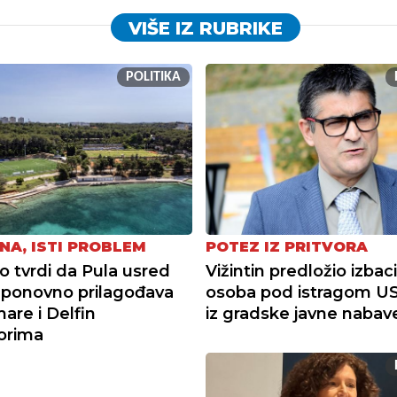
VIŠE IZ RUBRIKE
POLITIKA
NA, ISTI PROBLEM
POTEZ IZ PRITVORA
tvrdi da Pula usred
Vižintin predložio izbac
ponovno prilagođava
osoba pod istragom U
re i Delfin
iz gradske javne nabav
torima