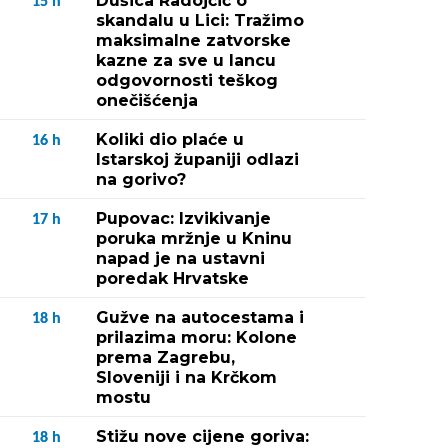
Dušica Radojčić o
15
h
skandalu u Lici: Tražimo
maksimalne zatvorske
kazne za sve u lancu
odgovornosti teškog
onečišćenja
Koliki dio plaće u
16
h
Istarskoj županiji odlazi
na gorivo?
Pupovac: Izvikivanje
17
h
poruka mržnje u Kninu
napad je na ustavni
poredak Hrvatske
Gužve na autocestama i
18
h
prilazima moru: Kolone
prema Zagrebu,
Sloveniji i na Krčkom
mostu
Stižu nove cijene goriva:
18
h