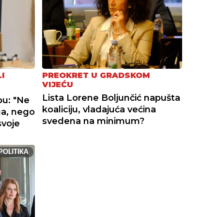
I
PREOKRET U GRADSKOM
VIJEĆU
Lista Lorene Boljunčić napušta
bu: "Ne
koaliciju, vladajuća većina
ga, nego
svedena na minimum?
svoje
POLITIKA