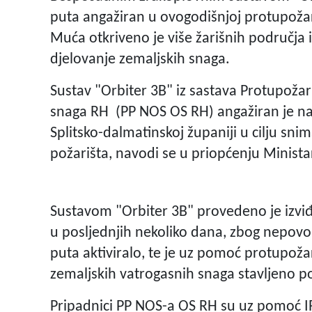
puta angažiran u ovogodišnjoj protupož
Muća otkriveno je više žarišnih područja 
djelovanje zemaljskih snaga.
Sustav "Orbiter 3B" iz sastava Protupoža
snaga RH (PP NOS OS RH) angažiran je 
Splitsko-dalmatinskoj županiji u cilju sn
požarišta, navodi se u priopćenju Minist
Sustavom "Orbiter 3B" provedeno je izvi
u posljednjih nekoliko dana, zbog nepovol
puta aktiviralo, te je uz pomoć protupoža
zemaljskih vatrogasnih snaga stavljeno p
Pripadnici PP NOS-a OS RH su uz pomoć I