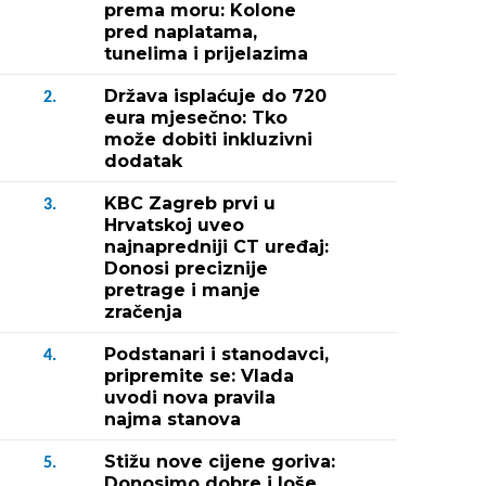
prema moru: Kolone
pred naplatama,
tunelima i prijelazima
Država isplaćuje do 720
2.
eura mjesečno: Tko
može dobiti inkluzivni
dodatak
KBC Zagreb prvi u
3.
Hrvatskoj uveo
najnapredniji CT uređaj:
Donosi preciznije
pretrage i manje
zračenja
Podstanari i stanodavci,
4.
pripremite se: Vlada
uvodi nova pravila
najma stanova
Stižu nove cijene goriva:
5.
Donosimo dobre i loše