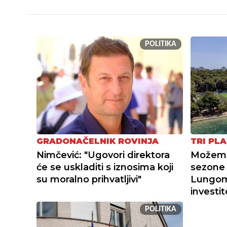
POLITIKA
GRADONAČELNIK ROVINJA
TRI PLA
Nimčević: "Ugovori direktora
Možemo 
će se uskladiti s iznosima koji
sezone 
su moralno prihvatljivi"
Lungoma
investi
POLITIKA