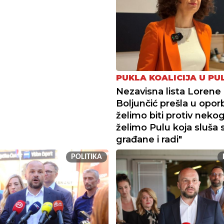
PUKLA KOALICIJA U PUL
Nezavisna lista Lorene
Boljunčić prešla u opor
želimo biti protiv neko
želimo Pulu koja sluša 
građane i radi"
POLITIKA