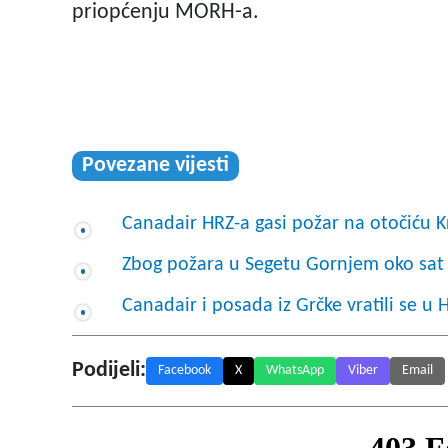
priopćenju MORH-a.
Povezane vijesti
Canadair HRZ-a gasi požar na otočiću 
Zbog požara u Segetu Gornjem oko sat 
Canadair i posada iz Grčke vratili se u 
Podijeli:
Facebook
X
WhatsApp
Viber
Email