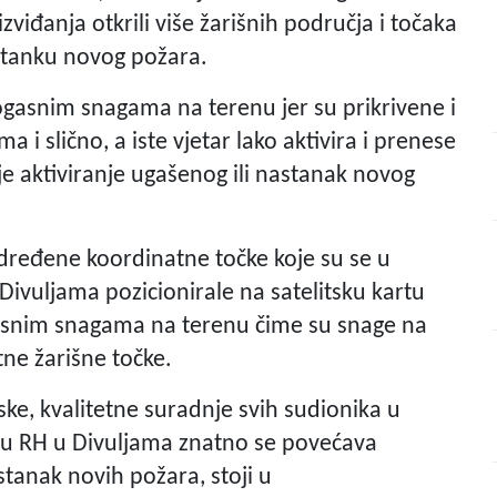
zviđanja otkrili više žarišnih područja i točaka
astanku novog požara.
rogasnim snagama na terenu jer su prikrivene i
a i slično, a iste vjetar lako aktivira i prenese
 aktiviranje ugašenog ili nastanak novog
dređene koordinatne točke koje su se u
vuljama pozicionirale na satelitsku kartu
gasnim snagama na terenu čime su snage na
ne žarišne točke.
e, kvalitetne suradnje svih sudionika u
u RH u Divuljama znatno se povećava
tanak novih požara, stoji u