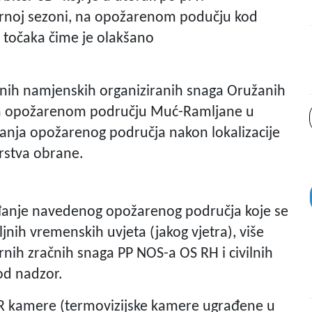
arnoj sezoni, na opožarenom podučju kod
i točaka čime je olakšano
rnih namjenskih organiziranih snaga Oružanih
na opožarenom području Muć-Ramljane u
imanja opožarenog područja nakon lokalizacije
arstva obrane.
đanje navedenog opožarenog područja koje se
jnih vremenskih uvjeta (jakog vjetra), više
rnih zračnih snaga PP NOS-a OS RH i civilnih
od nadzor.
R kamere (termovizijske kamere ugrađene u