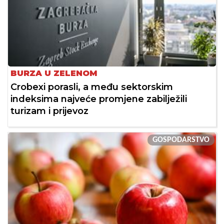
BURZA U ZELENOM
Crobexi porasli, a među sektorskim
indeksima najveće promjene zabilježili
turizam i prijevoz
GOSPODARSTVO