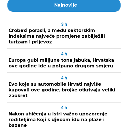
Najnovije
3
h
Crobexi porasli, a među sektorskim
indeksima najveće promjene zabilježili
turizam i prijevoz
4
h
Europa gubi milijune tona jabuka, Hrvatska
ove godine ide u potpuno drugom smjeru
4
h
Evo koje su automobile Hrvati najviše
kupovali ove godine, brojke otkrivaju veliki
zaokret
4
h
Nakon uhićenja u Istri važno upozorenje
roditeljima koji s djecom idu na plaže i
bazene