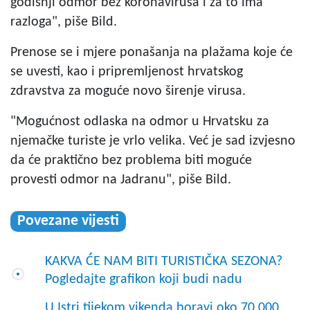
godišnji odmor bez koronavirusa i za to ima
razloga", piše Bild.
Prenose se i mjere ponašanja na plažama koje će
se uvesti, kao i pripremljenost hrvatskog
zdravstva za moguće novo širenje virusa.
"Mogućnost odlaska na odmor u Hrvatsku za
njemačke turiste je vrlo velika. Već je sad izvjesno
da će praktično bez problema biti moguće
provesti odmor na Jadranu", piše Bild.
Povezane vijesti
KAKVA ĆE NAM BITI TURISTIČKA SEZONA?
Pogledajte grafikon koji budi nadu
U Istri tijekom vikenda boravi oko 70.000