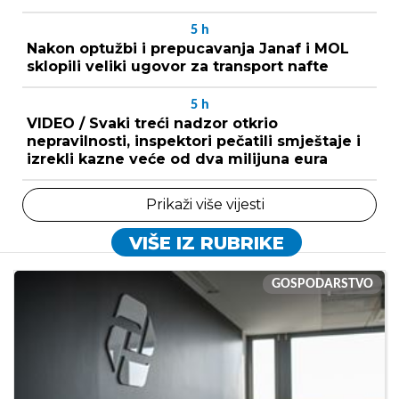
5
h
Nakon optužbi i prepucavanja Janaf i MOL
sklopili veliki ugovor za transport nafte
5
h
VIDEO / Svaki treći nadzor otkrio
nepravilnosti, inspektori pečatili smještaje i
izrekli kazne veće od dva milijuna eura
Prikaži više vijesti
VIŠE IZ RUBRIKE
GOSPODARSTVO