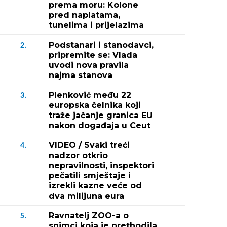
prema moru: Kolone
pred naplatama,
tunelima i prijelazima
Podstanari i stanodavci,
2.
pripremite se: Vlada
uvodi nova pravila
najma stanova
Plenković među 22
3.
europska čelnika koji
traže jačanje granica EU
nakon događaja u Ceut
VIDEO / Svaki treći
4.
nadzor otkrio
nepravilnosti, inspektori
pečatili smještaje i
izrekli kazne veće od
dva milijuna eura
Ravnatelj ZOO-a o
5.
snimci koja je prethodila