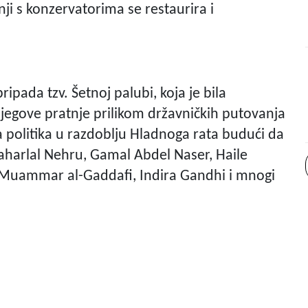
ji s konzervatorima se restaurira i
pada tzv. Šetnoj palubi, koja je bila
njegove pratnje prilikom državničkih putovanja
ska politika u razdoblju Hladnoga rata budući da
aharlal Nehru, Gamal Abdel Naser, Haile
v, Muammar al-Gaddafi, Indira Gandhi i mnogi