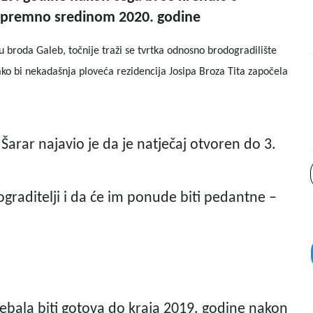
 spremno sredinom 2020. godine
 broda Galeb, točnije traži se tvrtka odnosno brodogradilište
ako bi nekadašnja ploveća rezidencija Josipa Broza Tita započela
Šarar najavio je da je natječaj otvoren do 3.
ograditelji i da će im ponude biti pedantne –
ebala biti gotova do kraja 2019. godine nakon