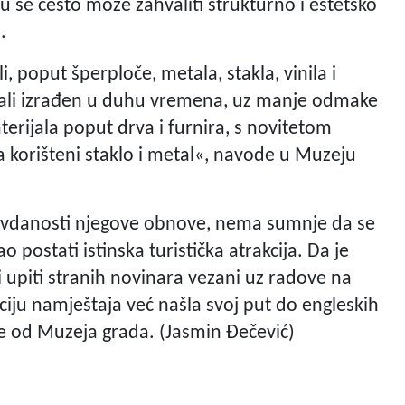
mu se često može zahvaliti strukturno i estetsko
.
i, poput šperploče, metala, stakla, vinila i
i, ali izrađen u duhu vremena, uz manje odmake
terijala poput drva i furnira, s novitetom
la korišteni staklo i metal«, navode u Muzeju
ravdanosti njegove obnove, nema sumnje da se
o postati istinska turistička atrakcija. Da je
i upiti stranih novinara vezani uz radove na
ciju namještaja već našla svoj put do engleskih
lje od Muzeja grada. (Jasmin Đečević)