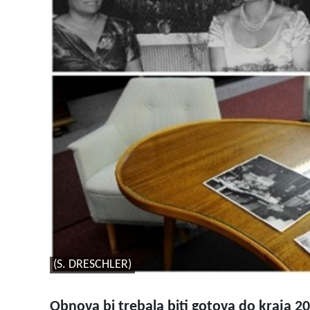
(S. DRESCHLER)
Obnova bi trebala biti gotova do kraja 2