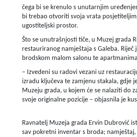
čega bi se krenulo s unutarnjim uređenj
bi trebao otvoriti svoja vrata posjetiteljim
ugostiteljski prostor.
Što se unutrašnjosti tiče, u Muzej grada R
restauriranog namještaja s Galeba. Riječ j
brodskom malom salonu te apartmanima J
– Izvedeni su radovi vezani uz restauracij
izradu ključeva te zamjenu stakala, gdje 
Muzeju grada, u kojem će se nalaziti do z
svoje originalne pozicije – objasnila je ku
Ravnatelj Muzeja grada Ervin Dubrović is
sav pokretni inventar s broda; namještaj