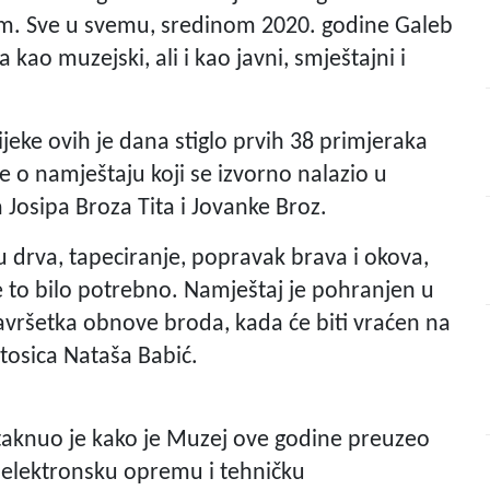
em. Sve u svemu, sredinom 2020. godine Galeb
a kao muzejski, ali i kao javni, smještajni i
ijeke ovih je dana stiglo prvih 38 primjeraka
e o namještaju koji se izvorno nalazio u
osipa Broza Tita i Jovanke Broz.
u drva, tapeciranje, popravak brava i okova,
je to bilo potrebno. Namještaj je pohranjen u
avršetka obnove broda, kada će biti vraćen na
stosica Nataša Babić.
taknuo je kako je Muzej ove godine preuzeo
, elektronsku opremu i tehničku