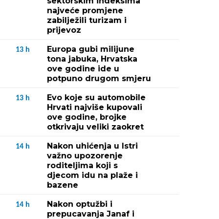
sektorskim indeksima
najveće promjene
zabilježili turizam i
prijevoz
Europa gubi milijune
13
h
tona jabuka, Hrvatska
ove godine ide u
potpuno drugom smjeru
Evo koje su automobile
13
h
Hrvati najviše kupovali
ove godine, brojke
otkrivaju veliki zaokret
Nakon uhićenja u Istri
14
h
važno upozorenje
roditeljima koji s
djecom idu na plaže i
bazene
Nakon optužbi i
14
h
prepucavanja Janaf i