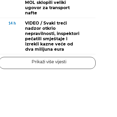
MOL sklopili veliki
ugovor za transport
nafte
VIDEO / Svaki treći
14
h
nadzor otkrio
nepravilnosti, inspektori
pečatili smještaje i
izrekli kazne veće od
dva milijuna eura
Prikaži više vijesti