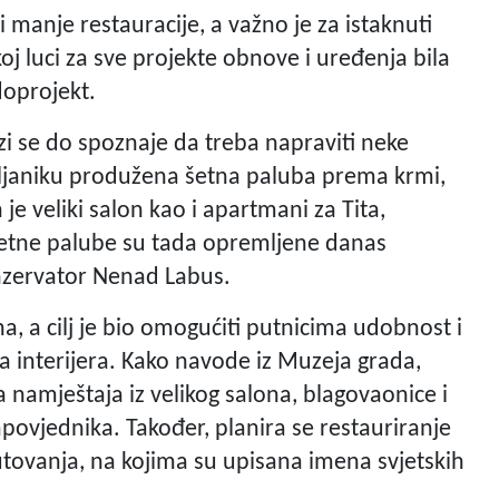
i manje restauracije, a važno je za istaknuti
oj luci za sve projekte obnove i uređenja bila
doprojekt.
i se do spoznaje da treba napraviti neke
Uljaniku produžena šetna paluba prema krmi,
je veliki salon kao i apartmani za Tita,
 šetne palube su tada opremljene danas
nzervator Nenad Labus.
a, a cilj je bio omogućiti putnicima udobnost i
va interijera. Kako navode iz Muzeja grada,
 namještaja iz velikog salona, blagovaonice i
apovjednika. Također, planira se restauriranje
tovanja, na kojima su upisana imena svjetskih