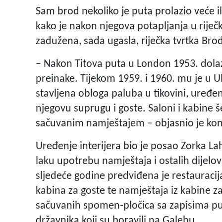
Sam brod nekoliko je puta prolazio veće il
kako je nakon njegova potapljanja u riječk
zadužena, sada ugasla, riječka tvrtka Bro
– Nakon Titova puta u London 1953. dolaz
preinake. Tijekom 1959. i 1960. mu je u 
stavljena obloga paluba u tikovini, uređen 
njegovu suprugu i goste. Saloni i kabine
sačuvanim namještajem – objasnio je ko
Uređenje interijera bio je posao Zorka Lah
laku upotrebu namještaja i ostalih dijelo
sljedeće godine predviđena je restauracija
kabina za goste te namještaja iz kabine z
sačuvanih spomen-pločica sa zapisima pu
državnika koji su boravili na Galebu.