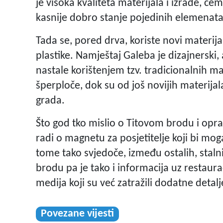
je visoka kvaliteta materijala i izrade, če
kasnije dobro stanje pojedinih elemenata
Tada se, pored drva, koriste novi materijal
plastike. Namještaj Galeba je dizajnersk
nastale korištenjem tzv. tradicionalnih ma
šperploče, dok su od još novijih materija
grada.
Što god tko mislio o Titovom brodu i op
radi o magnetu za posjetitelje koji bi moga
tome tako svjedoče, između ostalih, staln
brodu pa je tako i informacija uz restaura
medija koji su već zatražili dodatne deta
Povezane vijesti