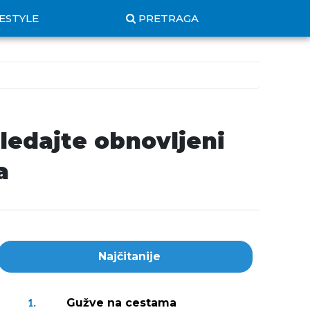
FESTYLE
PRETRAGA
edajte obnovljeni
a
Najčitanije
Gužve na cestama
1.