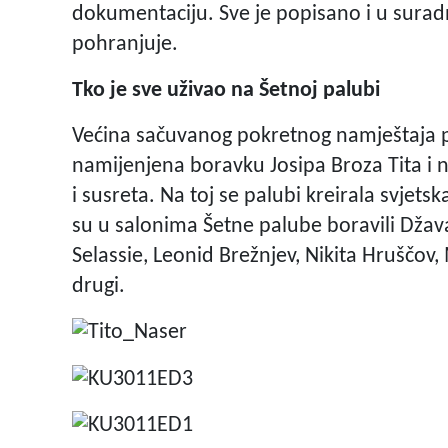
dokumentaciju. Sve je popisano i u suradn
pohranjuje.
Tko je sve uživao na Šetnoj palubi
Većina sačuvanog pokretnog namještaja pri
namijenjena boravku Josipa Broza Tita i 
i susreta. Na toj se palubi kreirala svjet
su u salonima Šetne palube boravili Džav
Selassie, Leonid Brežnjev, Nikita Hruščo
drugi.