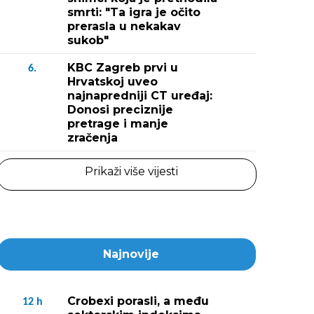
smrti: "Ta igra je očito
prerasla u nekakav
sukob"
KBC Zagreb prvi u
6.
Hrvatskoj uveo
najnapredniji CT uređaj:
Donosi preciznije
pretrage i manje
zračenja
Prikaži više vijesti
Najnovije
Crobexi porasli, a među
12
h