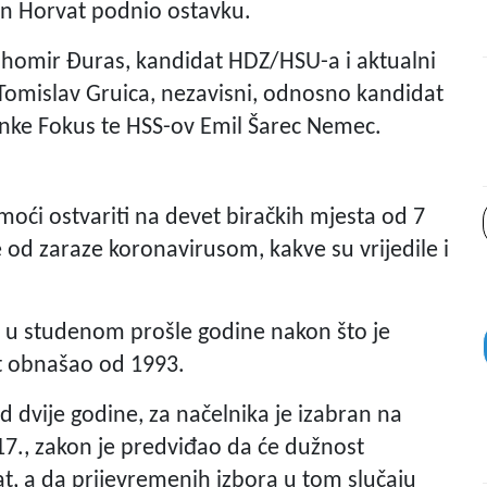
an Horvat podnio ostavku.
Tihomir Đuras, kandidat HDZ/HSU-a i aktualni
Tomislav Gruica, nezavisni, odnosno kandidat
ranke Fokus te HSS-ov Emil Šarec Nemec.
moći ostvariti na devet biračkih mjesta od 7
e od zaraze koronavirusom, kakve su vrijedile i
la u studenom prošle godine nakon što je
st obnašao od 1993.
 dvije godine, za načelnika je izabran na
7., zakon je predviđao da će dužnost
t, a da prijevremenih izbora u tom slučaju