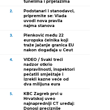
tunelima i prijelazima
Podstanari i stanodavci,
2.
pripremite se: Vlada
uvodi nova pravila
najma stanova
Plenković među 22
3.
europska čelnika koji
traže jačanje granica EU
nakon događaja u Ceut
VIDEO / Svaki treći
4.
nadzor otkrio
nepravilnosti, inspektori
pečatili smještaje i
izrekli kazne veće od
dva milijuna eura
KBC Zagreb prvi u
5.
Hrvatskoj uveo
najnapredniji CT uređaj:
Donosi preciznije