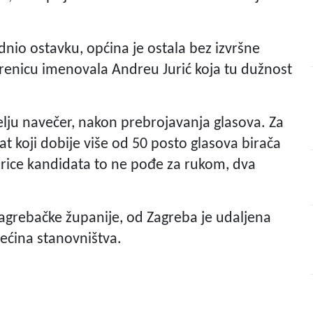
dnio ostavku, općina je ostala bez izvršne
jerenicu imenovala Andreu Jurić koja tu dužnost
jelju navečer, nakon prebrojavanja glasova. Za
t koji dobije više od 50 posto glasova birača
vorice kandidata to ne pođe za rukom, dva
Zagrebačke županije, od Zagreba je udaljena
ećina stanovništva.