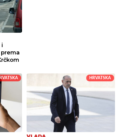
i
e prema
 Krčkom
RVATSKA
HRVATSKA
I
VLADA