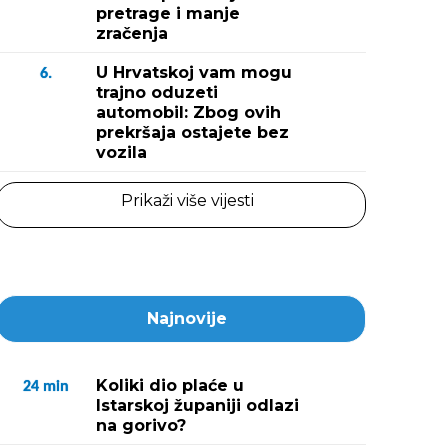
pretrage i manje
zračenja
U Hrvatskoj vam mogu
6.
trajno oduzeti
automobil: Zbog ovih
prekršaja ostajete bez
vozila
Prikaži više vijesti
Najnovije
Koliki dio plaće u
24
min
Istarskoj županiji odlazi
na gorivo?