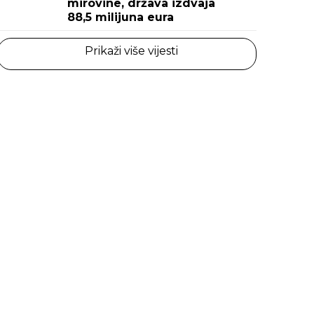
mirovine, država izdvaja
88,5 milijuna eura
Prikaži više vijesti