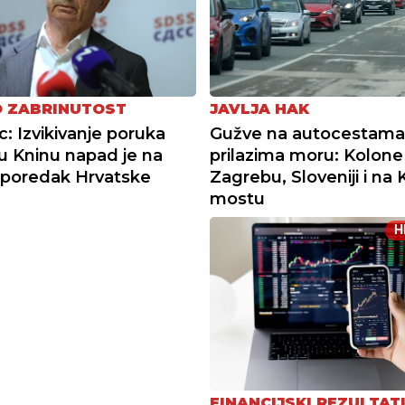
O ZABRINUTOST
JAVLJA HAK
: Izvikivanje poruka
Gužve na autocestama 
u Kninu napad je na
prilazima moru: Kolon
 poredak Hrvatske
Zagrebu, Sloveniji i na
mostu
H
FINANCIJSKI REZULTAT