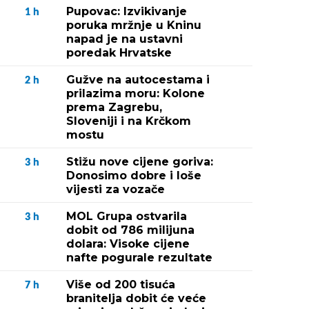
Pupovac: Izvikivanje
1
h
poruka mržnje u Kninu
napad je na ustavni
poredak Hrvatske
Gužve na autocestama i
2
h
prilazima moru: Kolone
prema Zagrebu,
Sloveniji i na Krčkom
mostu
Stižu nove cijene goriva:
3
h
Donosimo dobre i loše
vijesti za vozače
MOL Grupa ostvarila
3
h
dobit od 786 milijuna
dolara: Visoke cijene
nafte pogurale rezultate
Više od 200 tisuća
7
h
branitelja dobit će veće