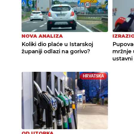
NOVA ANALIZA
IZRAZI
Koliki dio plaće u Istarskoj
Pupovac
županiji odlazi na gorivo?
mržnje 
ustavni
HRVATSKA
OD UTORKA