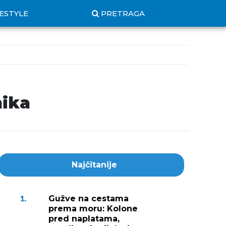
FESTYLE
PRETRAGA
nika
Najčitanije
Gužve na cestama
1.
prema moru: Kolone
pred naplatama,