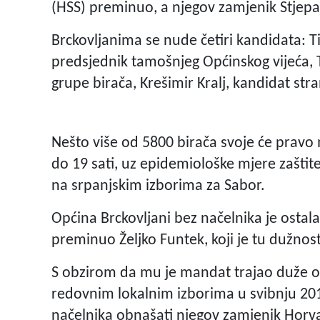
(HSS) preminuo, a njegov zamjenik Stjep
Brckovljanima se nude četiri kandidata: 
predsjednik tamošnjeg Općinskog vijeća, 
grupe birača, Krešimir Kralj, kandidat st
Nešto više od 5800 birača svoje će pravo 
do 19 sati, uz epidemiološke mjere zaštit
na srpanjskim izborima za Sabor.
Općina Brckovljani bez načelnika je osta
preminuo Željko Funtek, koji je tu dužno
S obzirom da mu je mandat trajao duže od
redovnim lokalnim izborima u svibnju 201
načelnika obnašati njegov zamjenik Horva