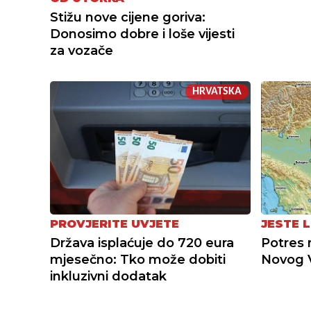
Stižu nove cijene goriva:
Donosimo dobre i loše vijesti
za vozače
HRVATSKA
PROVJERITE UVJETE
JESTE L
Država isplaćuje do 720 eura
Potres 
mjesečno: Tko može dobiti
Novog 
inkluzivni dodatak