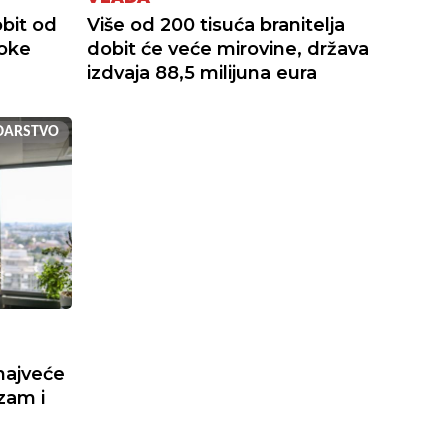
bit od
Više od 200 tisuća branitelja
soke
dobit će veće mirovine, država
izdvaja 88,5 milijuna eura
DARSTVO
najveće
izam i