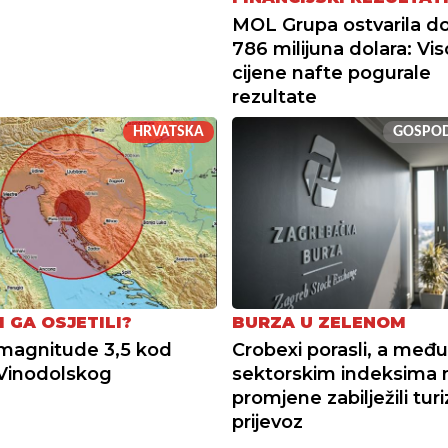
MOL Grupa ostvarila do
786 milijuna dolara: Vi
cijene nafte pogurale
rezultate
HRVATSKA
GOSPO
I GA OSJETILI?
BURZA U ZELENOM
magnitude 3,5 kod
Crobexi porasli, a među
Vinodolskog
sektorskim indeksima 
promjene zabilježili tur
prijevoz