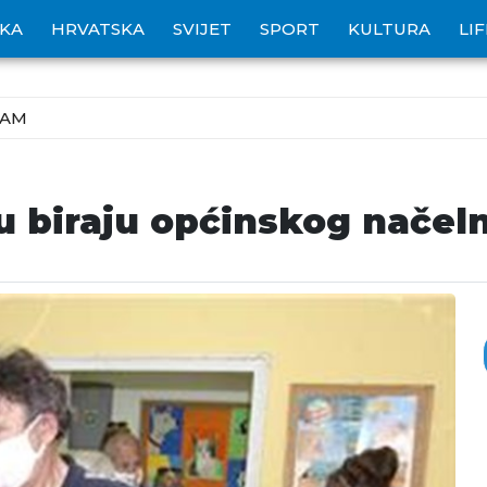
IKA
HRVATSKA
SVIJET
SPORT
KULTURA
LI
ZAM
ju biraju općinskog načel