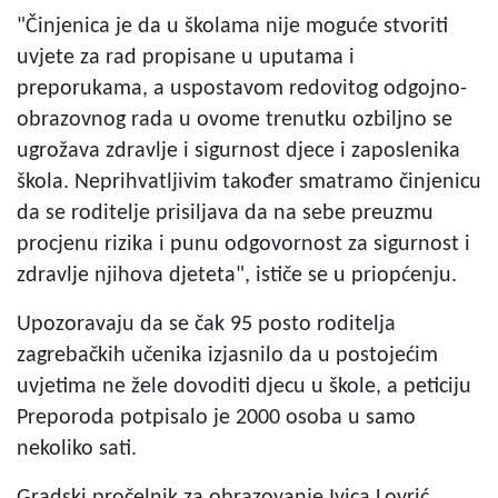
"Činjenica je da u školama nije moguće stvoriti
uvjete za rad propisane u uputama i
preporukama, a uspostavom redovitog odgojno-
obrazovnog rada u ovome trenutku ozbiljno se
ugrožava zdravlje i sigurnost djece i zaposlenika
škola. Neprihvatljivim također smatramo činjenicu
da se roditelje prisiljava da na sebe preuzmu
procjenu rizika i punu odgovornost za sigurnost i
zdravlje njihova djeteta", ističe se u priopćenju.
Upozoravaju da se čak 95 posto roditelja
zagrebačkih učenika izjasnilo da u postojećim
uvjetima ne žele dovoditi djecu u škole, a peticiju
Preporoda potpisalo je 2000 osoba u samo
nekoliko sati.
Gradski pročelnik za obrazovanje Ivica Lovrić