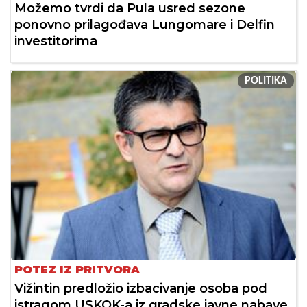
Možemo tvrdi da Pula usred sezone
ponovno prilagođava Lungomare i Delfin
investitorima
POLITIKA
POTEZ IZ PRITVORA
Vižintin predložio izbacivanje osoba pod
istragom USKOK-a iz gradske javne nabave