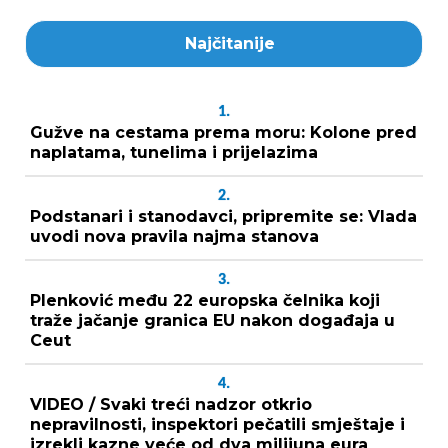
Najčitanije
1.
Gužve na cestama prema moru: Kolone pred
naplatama, tunelima i prijelazima
2.
Podstanari i stanodavci, pripremite se: Vlada
uvodi nova pravila najma stanova
3.
Plenković među 22 europska čelnika koji
traže jačanje granica EU nakon događaja u
Ceut
4.
VIDEO / Svaki treći nadzor otkrio
nepravilnosti, inspektori pečatili smještaje i
izrekli kazne veće od dva milijuna eura