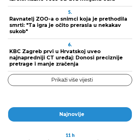
5.
Ravnatelj ZOO-a o snimci koja je prethodila
smrti: "Ta igra je očito prerasla u nekakav
sukob"
6.
KBC Zagreb prvi u Hrvatskoj uveo
najnapredniji CT uređaj: Donosi preciznije
pretrage i manje zračenja
Prikaži više vijesti
Najnovije
11
h