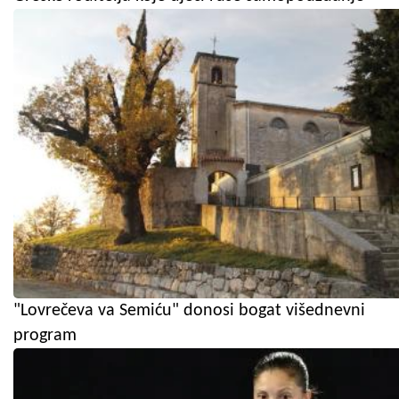
"Lovrečeva va Semiću" donosi bogat višednevni
program