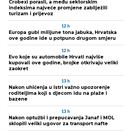
Crobexi porasli, a među sektorskim
indeksima najveće promjene zabilježili
turizam i prijevoz
12
h
Europa gubi milijune tona jabuka, Hrvatska
ove godine ide u potpuno drugom smjeru
12
h
Evo koje su automobile Hrvati najviše
kupovali ove godine, brojke otkrivaju veliki
zaokret
13
h
Nakon uhićenja u Istri važno upozorenje
roditeljima koji s djecom idu na plaže i
bazene
13
h
Nakon optužbi i prepucavanja Janaf i MOL
sklopili veliki ugovor za transport nafte