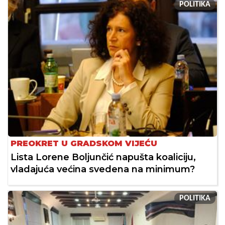
POLITIKA
PREOKRET U GRADSKOM VIJEĆU
Lista Lorene Boljunčić napušta koaliciju,
vladajuća većina svedena na minimum?
POLITIKA