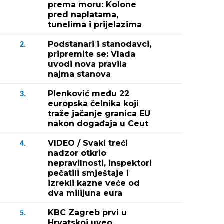
prema moru: Kolone
pred naplatama,
tunelima i prijelazima
Podstanari i stanodavci,
2.
pripremite se: Vlada
uvodi nova pravila
najma stanova
Plenković među 22
3.
europska čelnika koji
traže jačanje granica EU
nakon događaja u Ceut
VIDEO / Svaki treći
4.
nadzor otkrio
nepravilnosti, inspektori
pečatili smještaje i
izrekli kazne veće od
dva milijuna eura
KBC Zagreb prvi u
5.
Hrvatskoj uveo