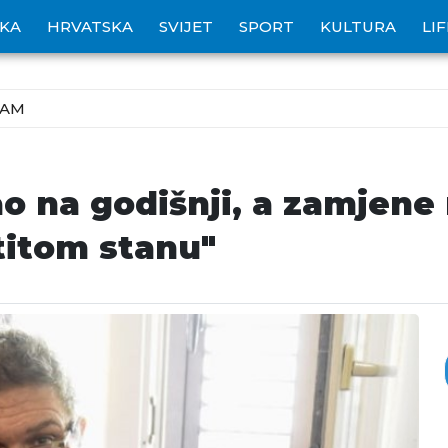
IKA
HRVATSKA
SVIJET
SPORT
KULTURA
LI
ZAM
ao na godišnji, a zamjen
titom stanu"