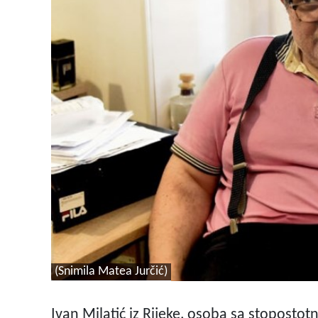
(Snimila Matea Jurčić)
Ivan Milatić iz Rijeke, osoba sa stopostotn