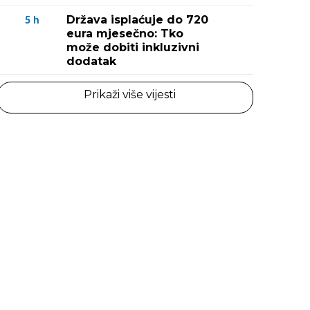
Država isplaćuje do 720
5
h
eura mjesečno: Tko
može dobiti inkluzivni
dodatak
Prikaži više vijesti