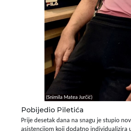
(Snimila Matea Jurčić)
Pobijedio Piletića
Prije desetak dana na snagu je stupio no
asistencijom koji dodatno individualizir