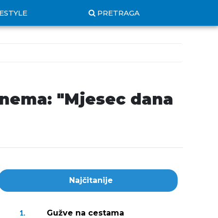
FESTYLE
PRETRAGA
e nema: "Mjesec dana
Najčitanije
Gužve na cestama
1.