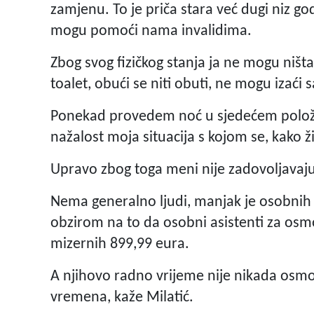
zamjenu. To je priča stara već dugi niz g
mogu pomoći nama invalidima.
Zbog svog fizičkog stanja ja ne mogu ništa
toalet, obući se niti obuti, ne mogu izaći
Ponekad provedem noć u sjedećem položa
nažalost moja situacija s kojom se, kako
Upravo zbog toga meni nije zadovoljavaj
Nema generalno ljudi, manjak je osobnih as
obzirom na to da osobni asistenti za os
mizernih 899,99 eura.
A njihovo radno vrijeme nije nikada osmo
vremena, kaže Milatić.