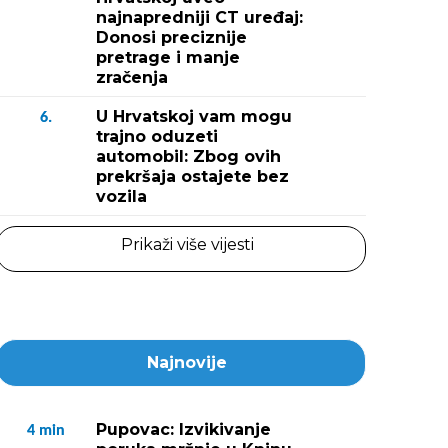
najnapredniji CT uređaj:
Donosi preciznije
pretrage i manje
zračenja
U Hrvatskoj vam mogu
6.
trajno oduzeti
automobil: Zbog ovih
prekršaja ostajete bez
vozila
Prikaži više vijesti
Najnovije
Pupovac: Izvikivanje
4
min