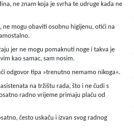
odina, ne znam koja je svrha te udruge kada ne
, ne mogu obaviti osobnu higijenu, otići na
 samostalno.
ju jer ne mogu pomaknuti noge i takva je
 živim kao samac, sam nosim.
ući odgovor tipa »trenutno nemamo nikoga«.
istenata na tržištu rada, što i ne čudi s
mosatno radno vrijeme primaju plaću od
satno, često uskaču i izvan svog radnog