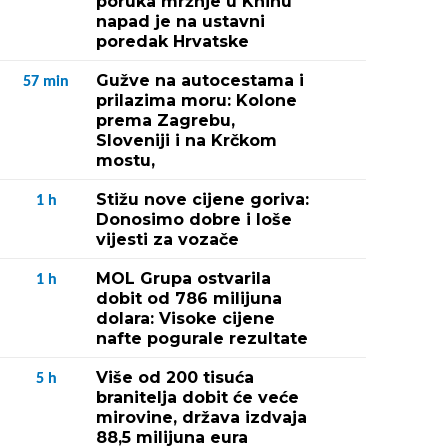
poruka mržnje u Kninu
napad je na ustavni
poredak Hrvatske
Gužve na autocestama i
57
min
prilazima moru: Kolone
prema Zagrebu,
Sloveniji i na Krčkom
mostu,
Stižu nove cijene goriva:
1
h
Donosimo dobre i loše
vijesti za vozače
MOL Grupa ostvarila
1
h
dobit od 786 milijuna
dolara: Visoke cijene
nafte pogurale rezultate
Više od 200 tisuća
5
h
branitelja dobit će veće
mirovine, država izdvaja
88,5 milijuna eura