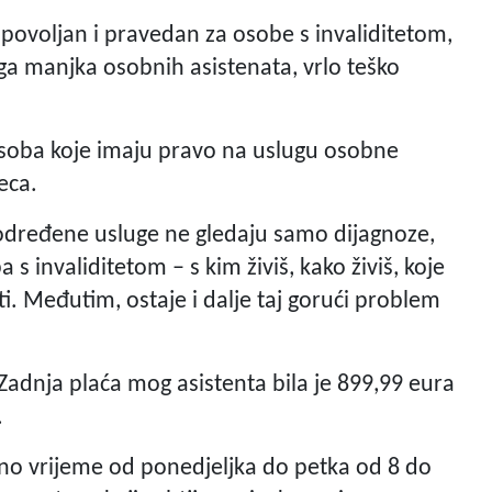
to povoljan i pravedan za osobe s invaliditetom,
ga manjka osobnih asistenata, vrlo teško
osoba koje imaju pravo na uslugu osobne
eca.
 određene usluge ne gledaju samo dijagnoze,
a s invaliditetom – s kim živiš, kako živiš, koje
raditi. Međutim, ostaje i dalje taj gorući problem
Zadnja plaća mog asistenta bila je 899,99 eura
.
no vrijeme od ponedjeljka do petka od 8 do