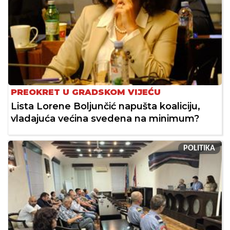
PREOKRET U GRADSKOM VIJEĆU
Lista Lorene Boljunčić napušta koaliciju,
vladajuća većina svedena na minimum?
POLITIKA