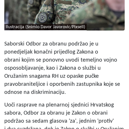
Ilustracija (Snimio Davor Javorovic/Pixsell)
Saborski Odbor za obranu podržao je u
ponedjeljak konačni prijedlog Zakona o
obrani kojim se ponovno uvodi temeljno vojno
osposobljavanje, kao i Zakona o službi u
Oružanim snagama RH uz opaske pučke
pravobraniteljice i oporbenih zastupnika koje se
odnose na diskriminaciju.
Uoči rasprave na plenarnoj sjednici Hrvatskog
sabora, Odbor za obranu je Zakon o obrani
podržao sa sedam glasova 'za', jednim 'protiv'