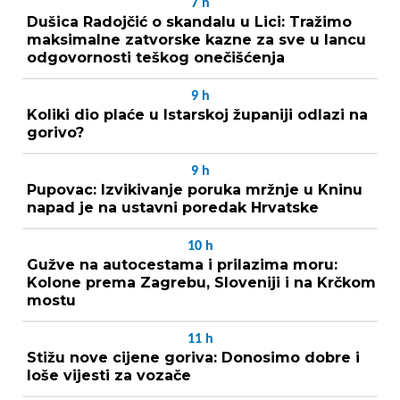
7
h
Dušica Radojčić o skandalu u Lici: Tražimo
maksimalne zatvorske kazne za sve u lancu
odgovornosti teškog onečišćenja
9
h
Koliki dio plaće u Istarskoj županiji odlazi na
gorivo?
9
h
Pupovac: Izvikivanje poruka mržnje u Kninu
napad je na ustavni poredak Hrvatske
10
h
Gužve na autocestama i prilazima moru:
Kolone prema Zagrebu, Sloveniji i na Krčkom
mostu
11
h
Stižu nove cijene goriva: Donosimo dobre i
loše vijesti za vozače