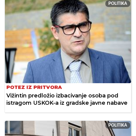
POLITIKA
POTEZ IZ PRITVORA
Vižintin predložio izbacivanje osoba pod
istragom USKOK-a iz gradske javne nabave
POLITIKA