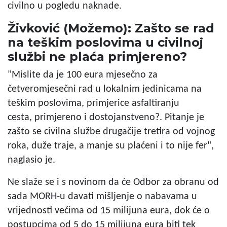
civilno u pogledu naknade.
Živković (Možemo): Zašto se rad
na teškim poslovima u civilnoj
službi ne plaća primjereno?
"Mislite da je 100 eura mjesečno za
četveromjesečni rad u lokalnim jedinicama na
teškim poslovima, primjerice asfaltiranju
cesta, primjereno i dostojanstveno?. Pitanje je
zašto se civilna službe drugačije tretira od vojnog
roka, duže traje, a manje su plaćeni i to nije fer",
naglasio je.
Ne slaže se i s novinom da će Odbor za obranu od
sada MORH-u davati mišljenje o nabavama u
vrijednosti većima od 15 milijuna eura, dok će o
postupcima od 5 do 15 milijuna eura biti tek