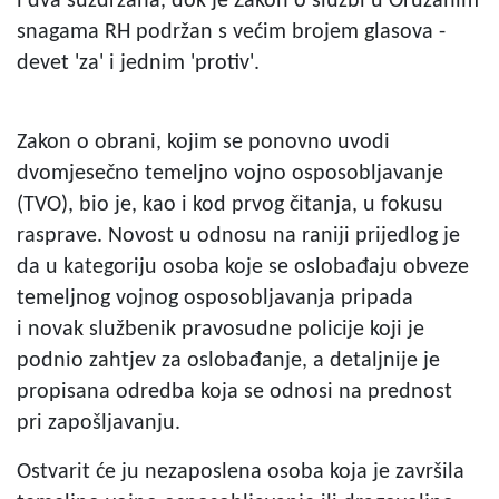
i dva suzdržana, dok je Zakon o službi u Oružanim
snagama RH podržan s većim brojem glasova -
devet 'za' i jednim 'protiv'.
Zakon o obrani, kojim se ponovno uvodi
dvomjesečno temeljno vojno osposobljavanje
(TVO), bio je, kao i kod prvog čitanja, u fokusu
rasprave. Novost u odnosu na raniji prijedlog je
da u kategoriju osoba koje se oslobađaju obveze
temeljnog vojnog osposobljavanja pripada
i novak službenik pravosudne policije koji je
podnio zahtjev za oslobađanje, a detaljnije je
propisana odredba koja se odnosi na prednost
pri zapošljavanju.
Ostvarit će ju nezaposlena osoba koja je završila