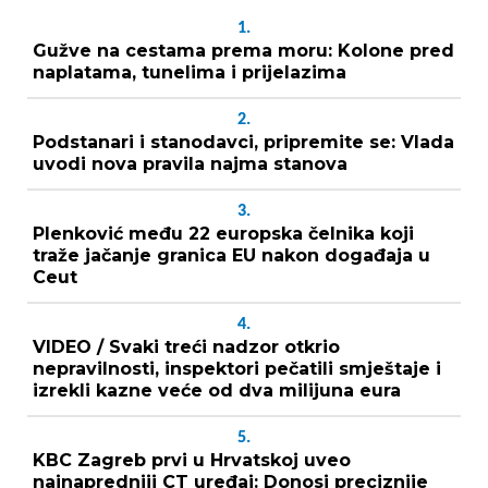
1.
Gužve na cestama prema moru: Kolone pred
naplatama, tunelima i prijelazima
2.
Podstanari i stanodavci, pripremite se: Vlada
uvodi nova pravila najma stanova
3.
Plenković među 22 europska čelnika koji
traže jačanje granica EU nakon događaja u
Ceut
4.
VIDEO / Svaki treći nadzor otkrio
nepravilnosti, inspektori pečatili smještaje i
izrekli kazne veće od dva milijuna eura
5.
KBC Zagreb prvi u Hrvatskoj uveo
najnapredniji CT uređaj: Donosi preciznije