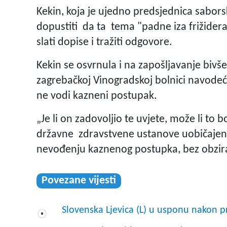
Kekin, koja je ujedno predsjednica sabor
dopustiti da ta tema "padne iza frižidera"
slati dopise i tražiti odgovore.
Kekin se osvrnula i na zapošljavanje bivše
zagrebačkoj Vinogradskoj bolnici navodeći 
ne vodi kazneni postupak.
„Je li on zadovoljio te uvjete, može li to b
državne zdravstvene ustanove uobičajen
nevođenju kaznenog postupka, bez obzira
Povezane vijesti
Slovenska Ljevica (L) u usponu nakon 