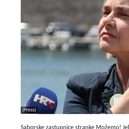
(Press)
Saborske zastupnice stranke Možemo! Jele