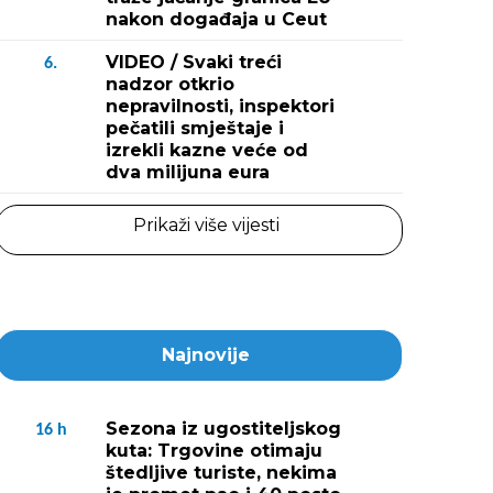
nakon događaja u Ceut
VIDEO / Svaki treći
6.
nadzor otkrio
nepravilnosti, inspektori
pečatili smještaje i
izrekli kazne veće od
dva milijuna eura
Prikaži više vijesti
Najnovije
Sezona iz ugostiteljskog
16
h
kuta: Trgovine otimaju
štedljive turiste, nekima