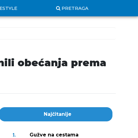
FESTYLE
PRETRAGA
unili obećanja prema
Najčitanije
Gužve na cestama
1.