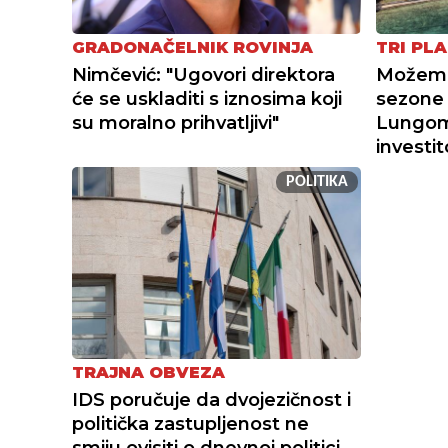
GRADONAČELNIK ROVINJA
TRI PLA
Nimčević: "Ugovori direktora
Možemo 
će se uskladiti s iznosima koji
sezone 
su moralno prihvatljivi"
Lungoma
investi
POLITIKA
TRAJNA OBVEZA
IDS poručuje da dvojezičnost i
politička zastupljenost ne