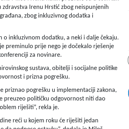
cu zdravstva Irenu Hrstić zbog neispunjenih
građana, zbog inkluzivnog dodatka i
n o inkluzivnom dodatku, a neki i dalje čekaju.
e preminulo prije nego je dočekalo rješenje
konferenciji za novinare.
rovinskog sustava, obitelji i socijalne politike
ovornost i prizna pogrešku.
je priznao pogrešku u implementaciji zakona,
je preuzeo političku odgovornost niti dao
blem riješiti”, rekla je.
dine reći u kojem roku će riješiti jedan