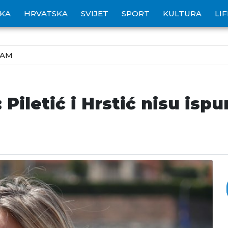
IKA
HRVATSKA
SVIJET
SPORT
KULTURA
LI
ZAM
Piletić i Hrstić nisu isp