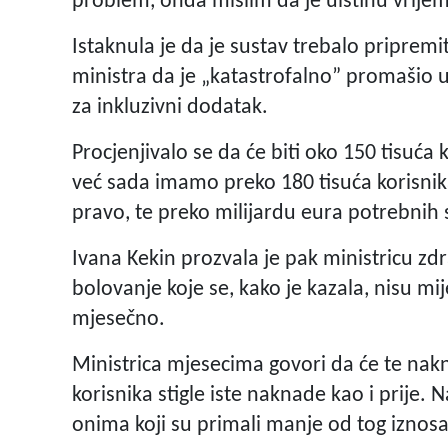
problem, onda mislim da je uistinu vrije
Istaknula je da je sustav trebalo pripremit
ministra da je „katastrofalno” promašio u
za inkluzivni dodatak.
Procjenjivalo se da će biti oko 150 tisuća
već sada imamo preko 180 tisuća korisnika,
pravo, te preko milijardu eura potrebnih 
Ivana Kekin prozvala je pak ministricu z
bolovanje koje se, kako je kazala, nisu mi
mjesečno.
Ministrica mjesecima govori da će te nakn
korisnika stigle iste naknade kao i prij
onima koji su primali manje od tog iznosa,