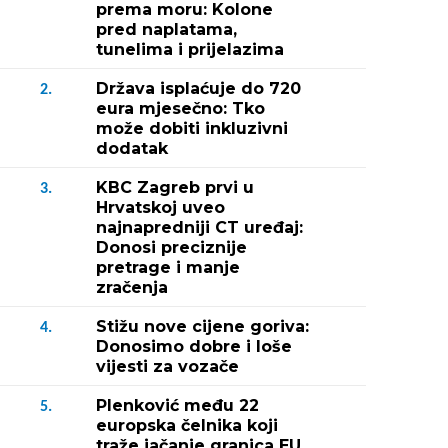
prema moru: Kolone
pred naplatama,
tunelima i prijelazima
Država isplaćuje do 720
2.
eura mjesečno: Tko
može dobiti inkluzivni
dodatak
KBC Zagreb prvi u
3.
Hrvatskoj uveo
najnapredniji CT uređaj:
Donosi preciznije
pretrage i manje
zračenja
Stižu nove cijene goriva:
4.
Donosimo dobre i loše
vijesti za vozače
Plenković među 22
5.
europska čelnika koji
traže jačanje granica EU