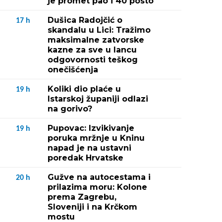
je promet pao i 40 posto
Dušica Radojčić o
17
h
skandalu u Lici: Tražimo
maksimalne zatvorske
kazne za sve u lancu
odgovornosti teškog
onečišćenja
Koliki dio plaće u
19
h
Istarskoj županiji odlazi
na gorivo?
Pupovac: Izvikivanje
19
h
poruka mržnje u Kninu
napad je na ustavni
poredak Hrvatske
Gužve na autocestama i
20
h
prilazima moru: Kolone
prema Zagrebu,
Sloveniji i na Krčkom
mostu