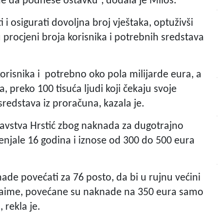
me da podnese ostavku”, dodala je Miloš.
i i osigurati dovoljna broj vještaka, optuživši
 procjeni broja korisnika i potrebnih sredstava
 korisnika i potrebno oko pola milijarde eura, a
 preko 100 tisuća ljudi koji čekaju svoje
sredstava iz proračuna, kazala je.
dravstva Hrstić zbog naknada za dugotrajno
jenjale 16 godina i iznose od 300 do 500 eura
ade povećati za 76 posto, da bi u rujnu većini
e. Naime, povećane su naknade na 350 eura samo
 rekla je.