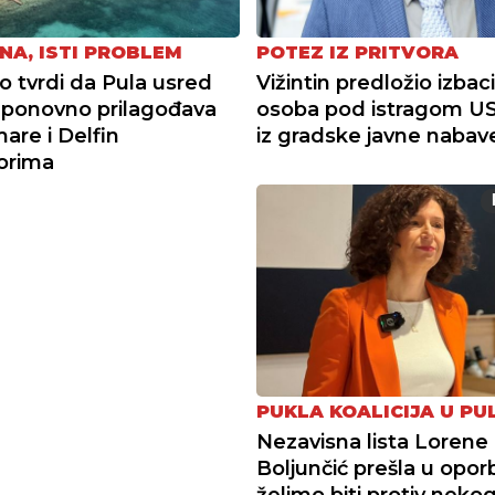
NA, ISTI PROBLEM
POTEZ IZ PRITVORA
tvrdi da Pula usred
Vižintin predložio izbac
ponovno prilagođava
osoba pod istragom U
re i Delfin
iz gradske javne nabav
torima
PUKLA KOALICIJA U PUL
Nezavisna lista Lorene
Boljunčić prešla u opor