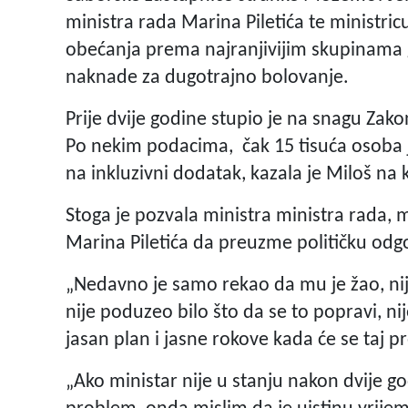
ministra rada Marina Piletića te ministri
obećanja prema najranjivijim skupinama 
naknade za dugotrajno bolovanje.
Prije dvije godine stupio je na snagu Zako
Po nekim podacima, čak 15 tisuća osoba j
na inkluzivni dodatak, kazala je Miloš na 
Stoga je pozvala ministra ministra rada, mi
Marina Piletića da preuzme političku odg
„Nedavno je samo rekao da mu je žao, ni
nije poduzeo bilo što da se to popravi, ni
jasan plan i jasne rokove kada će se taj pro
„Ako ministar nije u stanju nakon dvije go