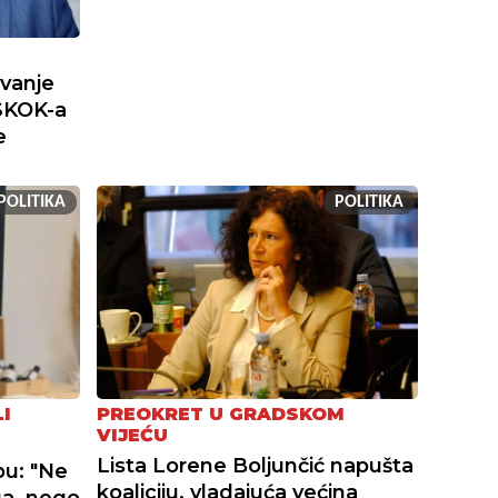
ivanje
SKOK-a
e
POLITIKA
POLITIKA
I
PREOKRET U GRADSKOM
VIJEĆU
Lista Lorene Boljunčić napušta
bu: "Ne
koaliciju, vladajuća većina