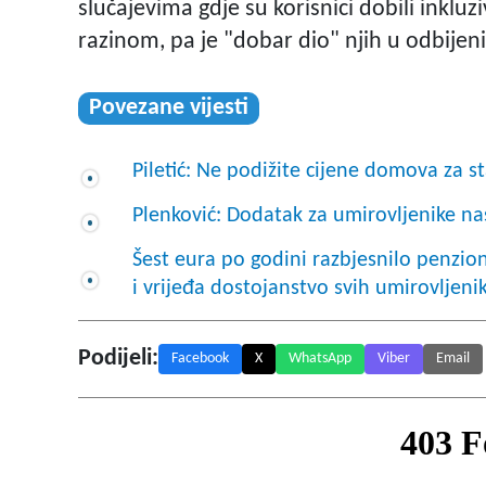
slučajevima gdje su korisnici dobili inklu
razinom, pa je "dobar dio" njih u odbijen
Povezane vijesti
Piletić: Ne podižite cijene domova za st
Plenković: Dodatak za umirovljenike na
Šest eura po godini razbjesnilo penzio
i vrijeđa dostojanstvo svih umirovljeni
Podijeli:
Facebook
X
WhatsApp
Viber
Email