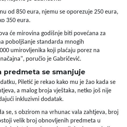
inu od 850 eura, njemu se oporezuje 250 eura,
ko 350 eura.
va će mirovina godišnje biti povećana za
 na poboljšanje standarda mnogih
000 umirovljenika koji plaćaju porez na
načajna", poručio je Gabričević.
ih predmeta se smanjuje
atku, Piletić je rekao kako mu je žao kada se
tjeva, a malog broja vještaka, netko još nije
ajući inkluzivni dodatak.
a se, s obzirom na vrhunac vala zahtjeva, broj
stoji velik broj obnovljenih predmeta u