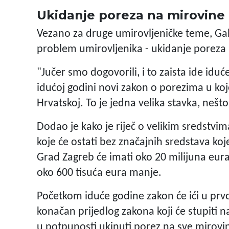
Ukidanje poreza na mirovine 
Vezano za druge umirovljeničke teme, Gabrič
problem umirovljenika - ukidanje poreza
"Jučer smo dogovorili, i to zaista ide idu
idućoj godini novi zakon o porezima u koj
Hrvatskoj. To je jedna velika stavka, nešt
Dodao je kako je riječ o velikim sredstv
koje će ostati bez značajnih sredstava ko
Grad Zagreb će imati oko 20 milijuna eu
oko 600 tisuća eura manje.
Početkom iduće godine zakon će ići u prvo 
konačan prijedlog zakona koji će stupiti
u potpunosti ukinuti porez na sve mirovin