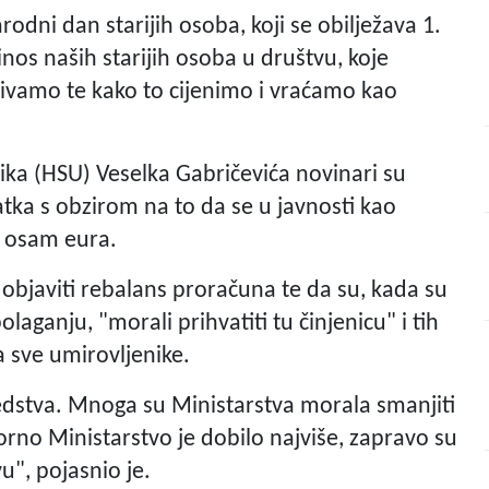
odni dan starijih osoba, koji se obilježava 1.
inos naših starijih osoba u društvu, koje
živamo te kako to cijenimo i vraćamo kao
ika (HSU) Veselka Gabričevića novinari su
datka s obzirom na to da se u javnosti kao
i osam eura.
 objaviti rebalans proračuna te da su, kada su
polaganju, "morali prihvatiti tu činjenicu" i tih
za sve umirovljenike.
redstva. Mnoga su Ministarstva morala smanjiti
orno Ministarstvo je dobilo najviše, zapravo su
u", pojasnio je.