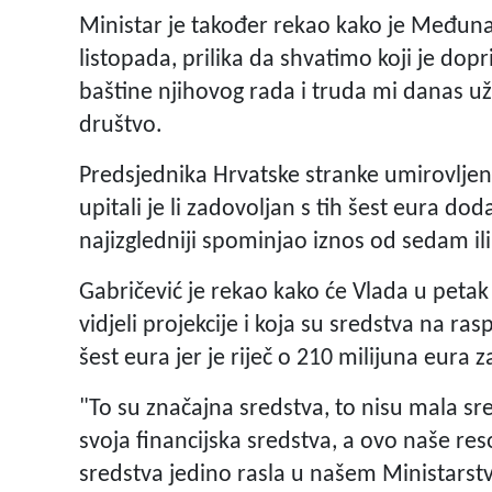
Ministar je također rekao kako je Međunar
listopada, prilika da shvatimo koji je dopr
baštine njihovog rada i truda mi danas u
društvo.
Predsjednika Hrvatske stranke umirovljen
upitali je li zadovoljan s tih šest eura do
najizgledniji spominjao iznos od sedam il
Gabričević je rekao kako će Vlada u petak
vidjeli projekcije i koja su sredstva na ras
šest eura jer je riječ o 210 milijuna eura 
"To su značajna sredstva, to nisu mala s
svoja financijska sredstva, a ovo naše res
sredstva jedino rasla u našem Ministarstv