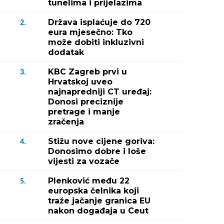
tunelima i prijelazima
Država isplaćuje do 720
2.
eura mjesečno: Tko
može dobiti inkluzivni
dodatak
KBC Zagreb prvi u
3.
Hrvatskoj uveo
najnapredniji CT uređaj:
Donosi preciznije
pretrage i manje
zračenja
Stižu nove cijene goriva:
4.
Donosimo dobre i loše
vijesti za vozače
Plenković među 22
5.
europska čelnika koji
traže jačanje granica EU
nakon događaja u Ceut