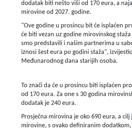
dodatak biti nešto viši od 170 eura, a na
mirovine od 2027. godine.
"Ove godine u prosincu bit će isplaćen pr
će biti vezan uz godine mirovinskog staža i
smo predstavili i našim partnerima u sabor
iznosi šest eura po godini staža", izvijest
Međunarodnog dana starijih osoba.
To znači da će u prosincu biti isplaćen p
od 170 eura. Za one s 30 godina mirovinsko
dodatak je 240 eura.
Prosječna mirovina je oko 690 eura, a cil
mirovine, s ovako definiranim dodatkom, b