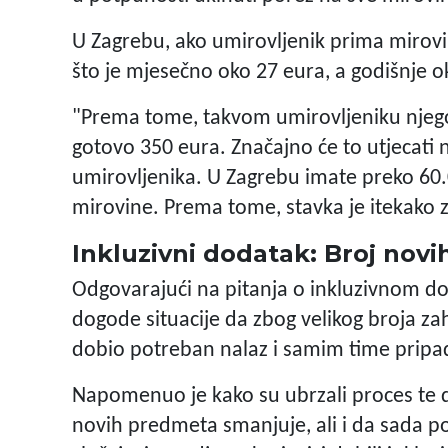
U Zagrebu, ako umirovljenik prima mirov
što je mjesečno oko 27 eura, a godišnje o
"Prema tome, takvom umirovljeniku njego
gotovo 350 eura. Značajno će to utjecati
umirovljenika. U Zagrebu imate preko 60.
mirovine. Prema tome, stavka je itekako z
Inkluzivni dodatak: Broj nov
Odgovarajući na pitanja o inkluzivnom dod
dogode situacije da zbog velikog broja zah
dobio potreban nalaz i samim time pripad
Napomenuo je kako su ubrzali proces te d
novih predmeta smanjuje, ali i da sada po