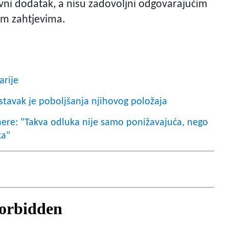
zivni dodatak, a nisu zadovoljni odgovarajućim
im zahtjevima.
arije
stavak je poboljšanja njihovog položaja
nere: "Takva odluka nije samo ponižavajuća, nego
ka"