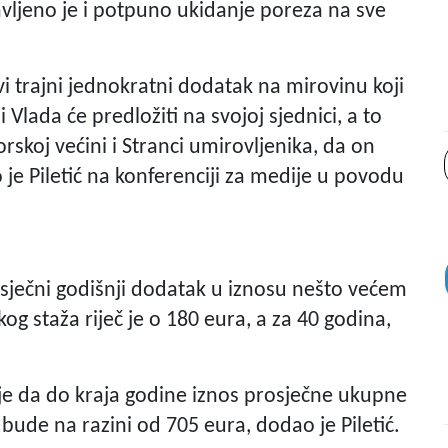
javljeno je i potpuno ukidanje poreza na sve
vi trajni jednokratni dodatak na mirovinu koji
 Vlada će predložiti na svojoj sjednici, a to
skoj većini i Stranci umirovljenika, da on
io je Piletić na konferenciji za medije u povodu
rosječni godišnji dodatak u iznosu nešto većem
g staža riječ je o 180 eura, a za 40 godina,
j je da do kraja godine iznos prosječne ukupne
ude na razini od 705 eura, dodao je Piletić.