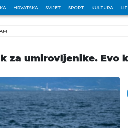
IKA
HRVATSKA
SVIJET
SPORT
KULTURA
LI
ZAM
k za umirovljenike. Evo k