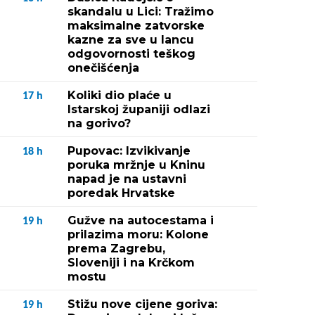
skandalu u Lici: Tražimo
maksimalne zatvorske
kazne za sve u lancu
odgovornosti teškog
onečišćenja
Koliki dio plaće u
17
h
Istarskoj županiji odlazi
na gorivo?
Pupovac: Izvikivanje
18
h
poruka mržnje u Kninu
napad je na ustavni
poredak Hrvatske
Gužve na autocestama i
19
h
prilazima moru: Kolone
prema Zagrebu,
Sloveniji i na Krčkom
mostu
Stižu nove cijene goriva:
19
h