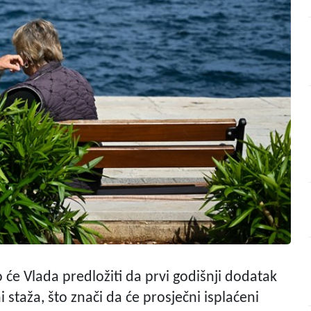
o će Vlada predložiti da prvi godišnji dodatak
 staža, što znači da će prosječni isplaćeni