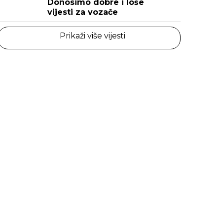
Donosimo dobre i loše
vijesti za vozače
Prikaži više vijesti