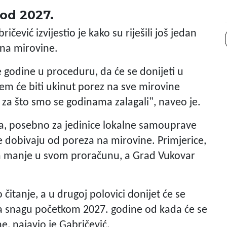
od 2027.
ević izvijestio je kako su riješili još jedan
 na mirovine.
će godine u proceduru, da će se donijeti u
em će biti ukinut porez na sve mirovine
o za što smo se godinama zalagali", naveo je.
ima, posebno za jedinice lokalne samouprave
je dobivaju od poreza na mirovine. Primjerice,
ra manje u svom proračunu, a Grad Vukovar
čitanje, a u drugoj polovici donijet će se
 na snagu početkom 2027. godine od kada će se
e, najavio je Gabričević.