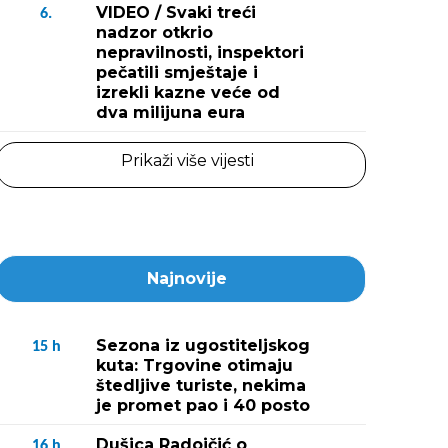
VIDEO / Svaki treći
6.
nadzor otkrio
nepravilnosti, inspektori
pečatili smještaje i
izrekli kazne veće od
dva milijuna eura
Prikaži više vijesti
Najnovije
Sezona iz ugostiteljskog
15
h
kuta: Trgovine otimaju
štedljive turiste, nekima
je promet pao i 40 posto
Dušica Radojčić o
16
h