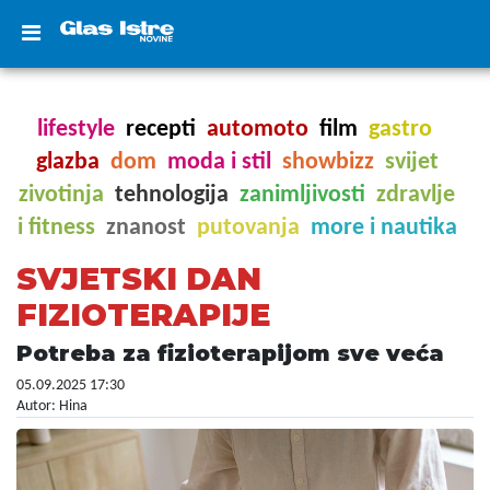
lifestyle
recepti
automoto
film
gastro
glazba
dom
moda i stil
showbizz
svijet
zivotinja
tehnologija
zanimljivosti
zdravlje
i fitness
znanost
putovanja
more i nautika
SVJETSKI DAN
FIZIOTERAPIJE
Potreba za fizioterapijom sve veća
05.09.2025 17:30
Autor: Hina