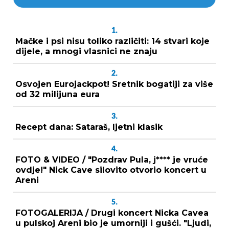
1.
Mačke i psi nisu toliko različiti: 14 stvari koje
dijele, a mnogi vlasnici ne znaju
2.
Osvojen Eurojackpot! Sretnik bogatiji za više
od 32 milijuna eura
3.
Recept dana: Sataraš, ljetni klasik
4.
FOTO & VIDEO / "Pozdrav Pula, j**** je vruće
ovdje!" Nick Cave silovito otvorio koncert u
Areni
5.
FOTOGALERIJA / Drugi koncert Nicka Cavea
u pulskoj Areni bio je umorniji i gušći. "Ljudi,