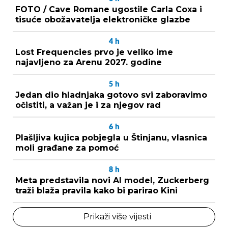
FOTO / Cave Romane ugostile Carla Coxa i
tisuće obožavatelja elektroničke glazbe
4
h
Lost Frequencies prvo je veliko ime
najavljeno za Arenu 2027. godine
5
h
Jedan dio hladnjaka gotovo svi zaboravimo
očistiti, a važan je i za njegov rad
6
h
Plašljiva kujica pobjegla u Štinjanu, vlasnica
moli građane za pomoć
8
h
Meta predstavila novi AI model, Zuckerberg
traži blaža pravila kako bi parirao Kini
Prikaži više vijesti