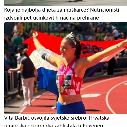
Koja je najbolja dijeta za muškarce? Nutricionisti
izdvojili pet učinkovitih načina prehrane
Vita Barbić osvojila svjetsko srebro: Hrvatska
juniorska rekorderka zablistala u Eugeneu