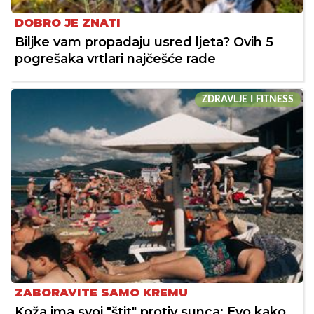
DOBRO JE ZNATI
Biljke vam propadaju usred ljeta? Ovih 5
pogrešaka vrtlari najčešće rade
ZDRAVLJE I FITNESS
ZABORAVITE SAMO KREMU
Koža ima svoj "štit" protiv sunca: Evo kako