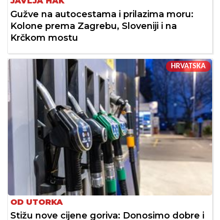
JAVLJA HAK
Gužve na autocestama i prilazima moru:
Kolone prema Zagrebu, Sloveniji i na
Krčkom mostu
HRVATSKA
OD UTORKA
Stižu nove cijene goriva: Donosimo dobre i