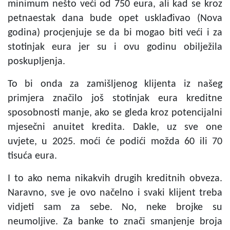
minimum nešto veći od 750 eura, ali kad se kroz
petnaestak dana bude opet usklađivao (Nova
godina) procjenjuje se da bi mogao biti veći i za
stotinjak eura jer su i ovu godinu obilježila
poskupljenja.
To bi onda za zamišljenog klijenta iz našeg
primjera značilo još stotinjak eura kreditne
sposobnosti manje, ako se gleda kroz potencijalni
mjesečni anuitet kredita. Dakle, uz sve one
uvjete, u 2025. moći će podići možda 60 ili 70
tisuća eura.
I to ako nema nikakvih drugih kreditnih obveza.
Naravno, sve je ovo načelno i svaki klijent treba
vidjeti sam za sebe. No, neke brojke su
neumoljive. Za banke to znači smanjenje broja