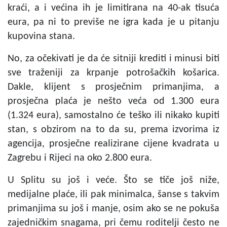
kraći, a i većina ih je limitirana na 40-ak tisuća
eura, pa ni to previše ne igra kada je u pitanju
kupovina stana.
No, za očekivati je da će sitniji krediti i minusi biti
sve traženiji za krpanje potrošačkih košarica.
Dakle, klijent s prosječnim primanjima, a
prosječna plaća je nešto veća od 1.300 eura
(1.324 eura), samostalno će teško ili nikako kupiti
stan, s obzirom na to da su, prema izvorima iz
agencija, prosječne realizirane cijene kvadrata u
Zagrebu i Rijeci na oko 2.800 eura.
U Splitu su još i veće. Što se tiče još niže,
medijalne plaće, ili pak minimalca, šanse s takvim
primanjima su još i manje, osim ako se ne pokuša
zajedničkim snagama, pri čemu roditelji često ne