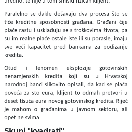
uredno, te nije u tom smislu rizičan klijent.
Paralelno se dakle dešavaju dva procesa što se
tiče kreditne sposobnosti građana. Građani čije
plaće rastu i usklađuju se s troškovima života, pa
su im realne plaće ostale iste ili su porasle, imaju
sve veći kapacitet pred bankama za podizanje
kredita.
Otud i fenomen eksplozije gotovinskih
nenamjenskih kredita koji su u Hrvatskoj
narodnoj banci slikovito opisali, da kad se plaća
poveća za sto eura, klijent to odmah pretvori u
deset tisuća eura novog gotovinskog kredita. Riječ
je mahom o građanima u javnom sektoru, ali
opet ne svima.
Skupi "kvadrati"