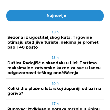
Najnovije
13
h
Sezona iz ugostiteljskog kuta: Trgovine
otimaju štedljive turiste, nekima je promet
pao i 40 posto
15
h
Dušica Radojčić o skandalu u Lici: Tražimo
maksimalne zatvorske kazne za sve u lancu
odgovornosti teškog onečišćenja
16
h
Koliki dio plaće u Istarskoj županiji odlazi na
gorivo?
17
h
Pupovac: Izvikivanje poruka mržnje u Kninu