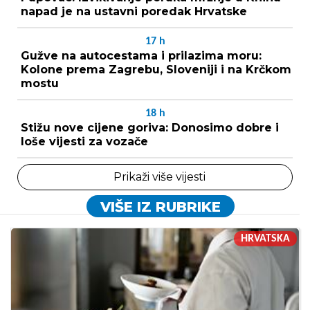
napad je na ustavni poredak Hrvatske
17
h
Gužve na autocestama i prilazima moru:
Kolone prema Zagrebu, Sloveniji i na Krčkom
mostu
18
h
Stižu nove cijene goriva: Donosimo dobre i
loše vijesti za vozače
Prikaži više vijesti
VIŠE IZ RUBRIKE
HRVATSKA