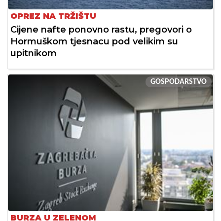
OPREZ NA TRŽIŠTU
Cijene nafte ponovno rastu, pregovori o
Hormuškom tjesnacu pod velikim su
upitnikom
GOSPODARSTVO
BURZA U ZELENOM