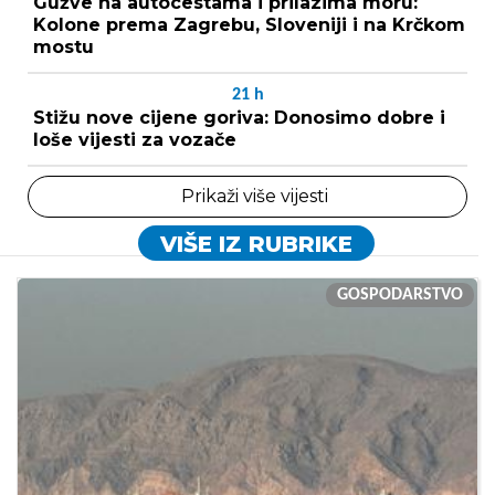
Gužve na autocestama i prilazima moru:
Kolone prema Zagrebu, Sloveniji i na Krčkom
mostu
21
h
Stižu nove cijene goriva: Donosimo dobre i
loše vijesti za vozače
Prikaži više vijesti
VIŠE IZ RUBRIKE
GOSPODARSTVO