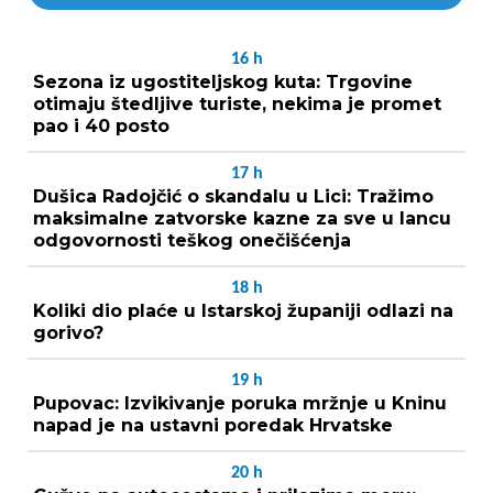
16
h
Sezona iz ugostiteljskog kuta: Trgovine
otimaju štedljive turiste, nekima je promet
pao i 40 posto
17
h
Dušica Radojčić o skandalu u Lici: Tražimo
maksimalne zatvorske kazne za sve u lancu
odgovornosti teškog onečišćenja
18
h
Koliki dio plaće u Istarskoj županiji odlazi na
gorivo?
19
h
Pupovac: Izvikivanje poruka mržnje u Kninu
napad je na ustavni poredak Hrvatske
20
h